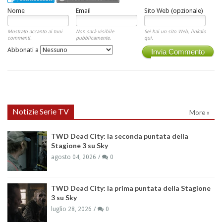
Nome
Email
Sito Web (opzionale)
Mostrato accanto ai tuoi
Non sarà visibile
Sei hai un sito Web, linkalo
commenti.
pubblicamente.
qui.
Abbonati a
Invia Commento
Notizie Serie TV
More »
TWD Dead City: la seconda puntata della
Stagione 3 su Sky
agosto 04, 2026
0
TWD Dead City: la prima puntata della Stagione
3 su Sky
luglio 28, 2026
0