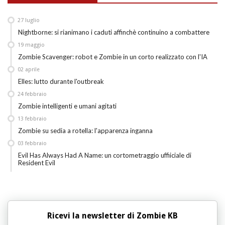
27
luglio
Nightborne: si rianimano i caduti affinchè continuino a combattere
19
maggio
Zombie Scavenger: robot e Zombie in un corto realizzato con l'IA
02
aprile
Elles: lutto durante l'outbreak
24
febbraio
Zombie intelligenti e umani agitati
13
febbraio
Zombie su sedia a rotella: l'apparenza inganna
03
febbraio
Evil Has Always Had A Name: un cortometraggio uffiiciale di
Resident Evil
Ricevi la newsletter di Zombie KB