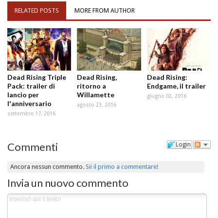
RELATED POSTS
MORE FROM AUTHOR
Dead Rising Triple
Dead Rising,
Dead Rising:
Pack: trailer di
ritorno a
Endgame, il trailer
lancio per
Willamette
giugno 02, 2016
l'anniversario
agosto 23, 2016
settembre 17, 2016
Commenti
Login
Ancora nessun commento.
Sii il primo a commentare!
Invia un nuovo commento