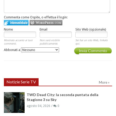
Commenta come Ospite, o effettua il login:
Nome
Email
Sito Web (opzionale)
Mostrato accanto ai tuoi
Non sarà visibile
Sei hai un sito Web, linkalo
commenti.
pubblicamente.
qui.
Abbonati a
Invia Commento
Notizie Serie TV
More »
TWD Dead City: la seconda puntata della
Stagione 3 su Sky
agosto 04, 2026
0