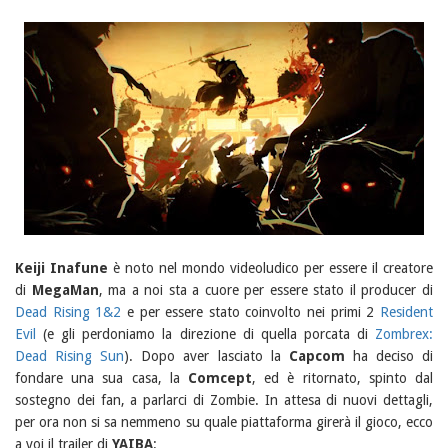
Keiji Inafune
è noto nel mondo videoludico per essere il creatore
di
MegaMan
, ma a noi sta a cuore per essere stato il producer di
Dead Rising 1&2
e per essere stato coinvolto nei primi 2
Resident
Evil
(e gli perdoniamo la direzione di quella porcata di
Zombrex:
Dead Rising Sun
). Dopo aver lasciato la
Capcom
ha deciso di
fondare una sua casa, la
Comcept
, ed è ritornato, spinto dal
sostegno dei fan, a parlarci di Zombie. In attesa di nuovi dettagli,
per ora non si sa nemmeno su quale piattaforma girerà il gioco, ecco
a voi il trailer di
YAIBA
: