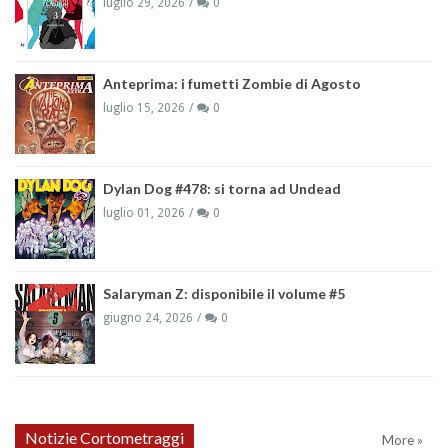
luglio 29, 2026
0
Anteprima: i fumetti Zombie di Agosto
luglio 15, 2026
0
Dylan Dog #478: si torna ad Undead
luglio 01, 2026
0
Salaryman Z: disponibile il volume #5
giugno 24, 2026
0
Notizie Cortometraggi
More »