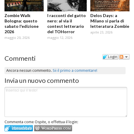
Zombie Walk
I racconti del gatto
Delos Days: a
Bologna: questo
nero: al via il
Milano si parla di
sabato l'edizione
contest letterario
letteratura Zombie
2026
del TOHorror
aprile 23, 2026
maggio 20, 2026
maggio 12, 2026
Commenti
Login
Ancora nessun commento.
Sii il primo a commentare!
Invia un nuovo commento
Commenta come Ospite, o effettua il login: