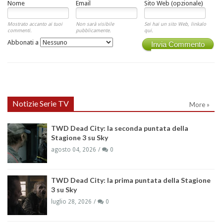
Nome
Email
Sito Web (opzionale)
Mostrato accanto ai tuoi
Non sarà visibile
Sei hai un sito Web, linkalo
commenti.
pubblicamente.
qui.
Abbonati a
Invia Commento
Notizie Serie TV
More »
TWD Dead City: la seconda puntata della
Stagione 3 su Sky
agosto 04, 2026
0
TWD Dead City: la prima puntata della Stagione
3 su Sky
luglio 28, 2026
0