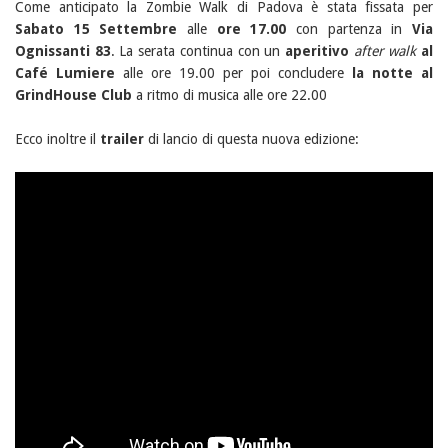
Come anticipato la Zombie Walk di Padova è stata fissata per
Sabato 15 Settembre
alle
ore 17.00
con partenza in
Via
Ognissanti 83
. La serata continua con un
aperitivo
after walk
al
Café Lumiere
alle ore 19.00 per poi concludere
la notte al
GrindHouse Club
a ritmo di musica alle ore 22.00
Ecco inoltre il
trailer
di lancio di questa nuova edizione: