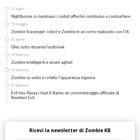
27
luglio
Nightborne: si rianimano i caduti affinchè continuino a combattere
19
maggio
Zombie Scavenger: robot e Zombie in un corto realizzato con l'IA
02
aprile
Elles: lutto durante l'outbreak
24
febbraio
Zombie intelligenti e umani agitati
13
febbraio
Zombie su sedia a rotella: l'apparenza inganna
03
febbraio
Evil Has Always Had A Name: un cortometraggio uffiiciale di
Resident Evil
Ricevi la newsletter di Zombie KB