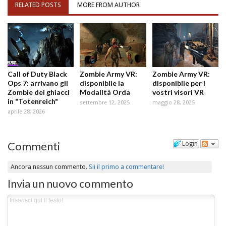
RELATED POSTS
MORE FROM AUTHOR
Call of Duty Black
Zombie Army VR:
Zombie Army VR:
Ops 7: arrivano gli
disponibile la
disponibile per i
Zombie dei ghiacci
Modalità Orda
vostri visori VR
in "Totenreich"
settembre 12, 2025
maggio 28, 2025
aprile 28, 2026
Commenti
Login
Ancora nessun commento.
Sii il primo a commentare!
Invia un nuovo commento