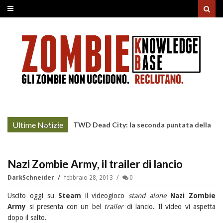
Ultime Notizie
TWD Dead City: la seconda puntata della
More »
Stagione 3 su Sky
Nazi Zombie Army, il trailer di lancio
DarkSchneider
febbraio 28, 2013
0
Uscito oggi su
Steam
il videogioco
stand alone
Nazi Zombie
Army
si presenta con un bel
trailer
di lancio. Il video vi aspetta
dopo il salto.