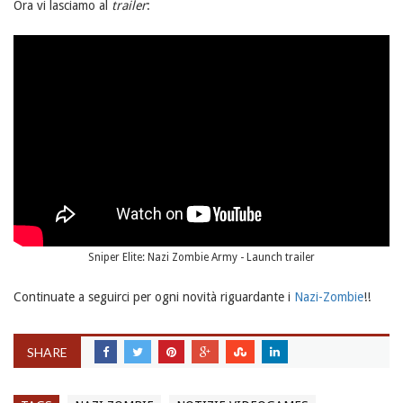
Ora vi lasciamo al
trailer
:
Sniper Elite: Nazi Zombie Army - Launch trailer
Continuate a seguirci per ogni novità riguardante i
Nazi-Zombie
!!
SHARE