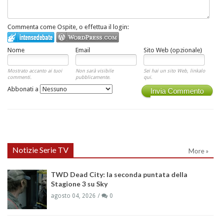
Commenta come Ospite, o effettua il login:
Nome
Email
Sito Web (opzionale)
Mostrato accanto ai tuoi
Non sarà visibile
Sei hai un sito Web, linkalo
commenti.
pubblicamente.
qui.
Abbonati a
Invia Commento
Notizie Serie TV
More »
TWD Dead City: la seconda puntata della
Stagione 3 su Sky
agosto 04, 2026
0