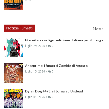
Notizie Fumetti
More »
Eternità e castigo: edizione italiana per il manga
luglio 29, 2026
0
Anteprima: i fumetti Zombie di Agosto
luglio 15, 2026
0
Dylan Dog #478: si torna ad Undead
luglio 01, 2026
0