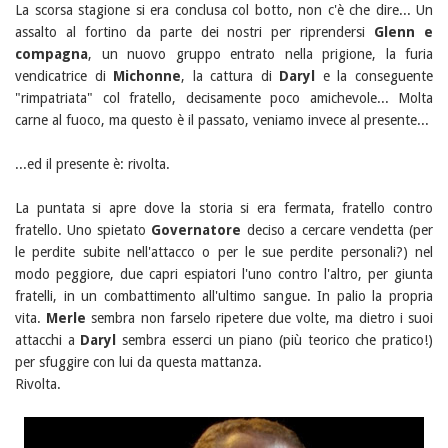
La scorsa stagione si era conclusa col botto, non c'è che dire... Un
assalto al fortino da parte dei nostri per riprendersi
Glenn e
compagna
, un nuovo gruppo entrato nella prigione, la furia
vendicatrice di
Michonne
, la cattura di
Daryl
e la conseguente
"rimpatriata" col fratello, decisamente poco amichevole... Molta
carne al fuoco, ma questo è il passato, veniamo invece al presente...
...ed il presente è: rivolta.
La puntata si apre dove la storia si era fermata, fratello contro
fratello. Uno spietato
Governatore
deciso a cercare vendetta (per
le perdite subite nell'attacco o per le sue perdite personali?) nel
modo peggiore, due capri espiatori l'uno contro l'altro, per giunta
fratelli, in un combattimento all'ultimo sangue. In palio la propria
vita.
Merle
sembra non farselo ripetere due volte, ma dietro i suoi
attacchi a
Daryl
sembra esserci un piano (più teorico che pratico!)
per sfuggire con lui da questa mattanza.
Rivolta.