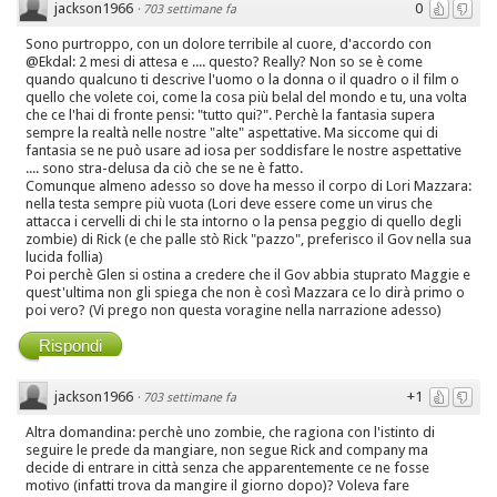
jackson1966
0
·
703 settimane fa
Sono purtroppo, con un dolore terribile al cuore, d'accordo con
@Ekdal: 2 mesi di attesa e .... questo? Really? Non so se è come
quando qualcuno ti descrive l'uomo o la donna o il quadro o il film o
quello che volete coi, come la cosa più belal del mondo e tu, una volta
che ce l'hai di fronte pensi: "tutto qui?". Perchè la fantasia supera
sempre la realtà nelle nostre "alte" aspettative. Ma siccome qui di
fantasia se ne può usare ad iosa per soddisfare le nostre aspettative
.... sono stra-delusa da ciò che se ne è fatto.
Comunque almeno adesso so dove ha messo il corpo di Lori Mazzara:
nella testa sempre più vuota (Lori deve essere come un virus che
attacca i cervelli di chi le sta intorno o la pensa peggio di quello degli
zombie) di Rick (e che palle stò Rick "pazzo", preferisco il Gov nella sua
lucida follia)
Poi perchè Glen si ostina a credere che il Gov abbia stuprato Maggie e
quest'ultima non gli spiega che non è così Mazzara ce lo dirà primo o
poi vero? (Vi prego non questa voragine nella narrazione adesso)
Rispondi
jackson1966
+1
·
703 settimane fa
Altra domandina: perchè uno zombie, che ragiona con l'istinto di
seguire le prede da mangiare, non segue Rick and company ma
decide di entrare in città senza che apparentemente ce ne fosse
motivo (infatti trova da mangire il giorno dopo)? Voleva fare