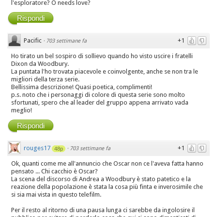
l'esploratore? O needs love?
Rispondi
Pacific
+1
·
703 settimane fa
Ho tirato un bel sospiro di sollievo quando ho visto uscire i fratelli
Dixon da Woodbury.
La puntata l'ho trovata piacevole e coinvolgente, anche se non tra le
migliori della terza serie.
Bellissima descrizione! Quasi poetica, complimenti!
p.s. noto che i personaggi di colore di questa serie sono molto
sfortunati, spero che al leader del gruppo appena arrivato vada
meglio!
Rispondi
rouges17
+1
·
703 settimane fa
48p
Ok, quanti come me all'annuncio che Oscar non ce l'aveva fatta hanno
pensato ... Chi cacchio è Oscar?
La scena del discorso di Andrea a Woodbury è stato patetico e la
reazione della popolazione è stata la cosa più finta e inverosimile che
si sia mai vista in questo telefilm.
Per il resto al ritorno di una pausa lunga ci sarebbe da ingolosire il