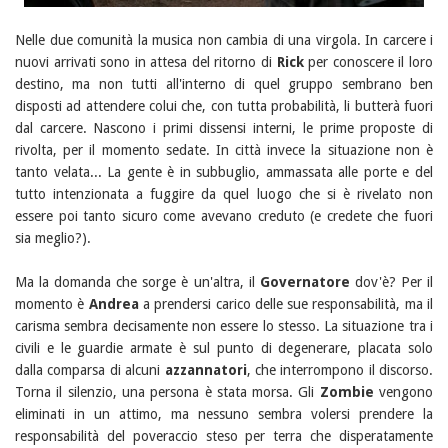
Nelle due comunità la musica non cambia di una virgola. In carcere i
nuovi arrivati sono in attesa del ritorno di
Rick
per conoscere il loro
destino, ma non tutti all'interno di quel gruppo sembrano ben
disposti ad attendere colui che, con tutta probabilità, li butterà fuori
dal carcere. Nascono i primi dissensi interni, le prime proposte di
rivolta, per il momento sedate. In città invece la situazione non è
tanto velata... La gente è in subbuglio, ammassata alle porte e del
tutto intenzionata a fuggire da quel luogo che si è rivelato non
essere poi tanto sicuro come avevano creduto (e credete che fuori
sia meglio?).
Ma la domanda che sorge è un'altra, il
Governatore
dov'è? Per il
momento è
Andrea
a prendersi carico delle sue responsabilità, ma il
carisma sembra decisamente non essere lo stesso. La situazione tra i
civili e le guardie armate è sul punto di degenerare, placata solo
dalla comparsa di alcuni
azzannatori
, che interrompono il discorso.
Torna il silenzio, una persona è stata morsa. Gli
Zombie
vengono
eliminati in un attimo, ma nessuno sembra volersi prendere la
responsabilità del poveraccio steso per terra che disperatamente