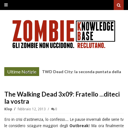
Ultime Notizie
Project Zomboid: rilasciato
More »
l'aggiornamento "Build 42"
The Walking Dead 3x09: Fratello ...diteci
la vostra
Klop
febbraio 12, 2013
0
Ero in crisi d'astinenza, lo confesso... Le pause invernali delle serie tv
le considero sciagure maggiori degli
Outbreak
! Ma ora finalmente