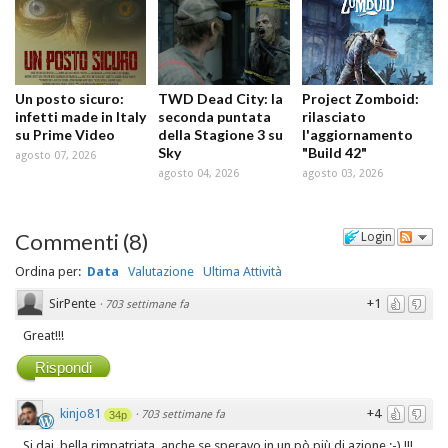
Un posto sicuro:
TWD Dead City: la
Project Zomboid:
infetti made in Italy
seconda puntata
rilasciato
su Prime Video
della Stagione 3 su
l'aggiornamento
Sky
"Build 42"
agosto 07, 2026
agosto 04, 2026
agosto 03, 2026
Commenti
(
8
)
Login
Ordina per:
Data
Valutazione
Ultima Attività
SirPente
+1
·
703 settimane fa
Great!!!
Rispondi
kinjo81
+4
·
703 settimane fa
34p
Si dai, bella rimpatriata, anche se speravo in un pò più di azione ;-) !!!