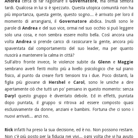
Andrea
cerca di far ragionare il
Governatore
, ma ormai sembra
tardi. Qualcosa in lui si è spezzato. Questa utopica comunità non ha
più importanza, questa gente, questo sogno... è arrivato per loro il
momento di arrangiarsi, il
Governatore
abdica. Inutili sono le
parole di
Andrea
e del suo vice, ormai nel suo occhio si può leggere
solo una cosa, e non sembra essere molto bella. Così ancora una
volta
Andrea
si prende carico di rassicurare la gente, ancora più
spaventata dal comportamento del suo leader, ma per quanto
riuscirà a mantenere la calma in città?
Sull'altro fronte invece, le violenze subite da
Glenn
e
Maggie
sembrano averli feriti molto più a livello psicologico che sul piano
fisico, al punto da creare forti tensioni tra i due. Poco distanti, la
figlia più giovane di
Hershel
e
Carol
, sono le uniche a dire
apertamente ciò che tutti un po' pensano in questo momento: senza
Daryl
questo gruppo è diventato debole. Ed in effetti, puntata
dopo puntata, il gruppo si ritrova ad essere composto quasi
esclusivamente da donne, anziani e bambini. Fortuna che ci sono i
nuovi arrivati... anzi no.
Rick
infatti ha preso la sua decisione, ed è no. Non possono restare.
Non c'è più posto per la fiducia nei vivi... ogni volta che vi ha avuto