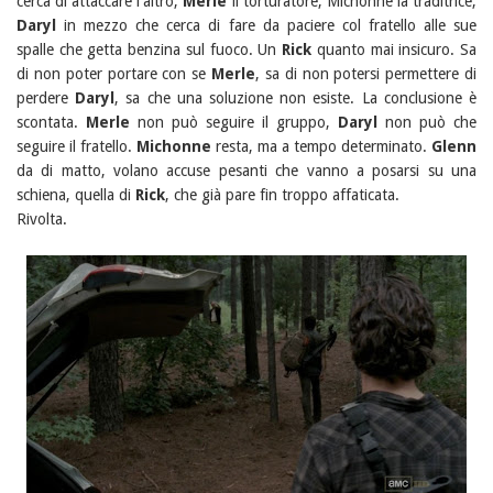
cerca di attaccare l'altro,
Merle
il torturatore, Michonne la traditrice,
Daryl
in mezzo che cerca di fare da paciere col fratello alle sue
spalle che getta benzina sul fuoco. Un
Rick
quanto mai insicuro. Sa
di non poter portare con se
Merle
, sa di non potersi permettere di
perdere
Daryl
, sa che una soluzione non esiste. La conclusione è
scontata.
Merle
non può seguire il gruppo,
Daryl
non può che
seguire il fratello.
Michonne
resta, ma a tempo determinato.
Glenn
da di matto, volano accuse pesanti che vanno a posarsi su una
schiena, quella di
Rick
, che già pare fin troppo affaticata.
Rivolta.