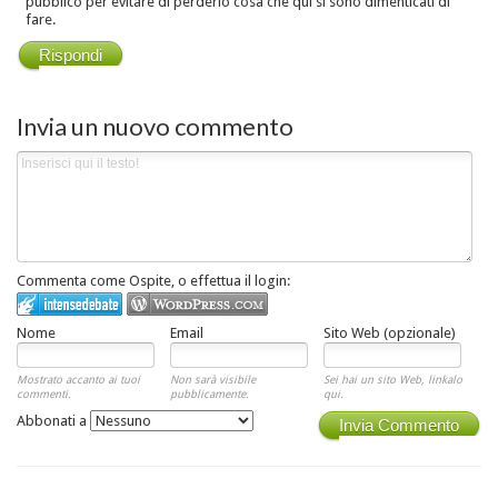
pubblico per evitare di perderlo cosa che qui si sono dimenticati di
fare.
Rispondi
Invia un nuovo commento
Commenta come Ospite, o effettua il login:
Nome
Email
Sito Web (opzionale)
Mostrato accanto ai tuoi
Non sarà visibile
Sei hai un sito Web, linkalo
commenti.
pubblicamente.
qui.
Abbonati a
Invia Commento