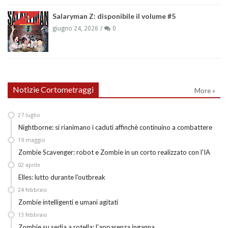
Salaryman Z: disponibile il volume #5
giugno 24, 2026
0
Notizie Cortometraggi
More »
27
luglio
Nightborne: si rianimano i caduti affinchè continuino a combattere
19
maggio
Zombie Scavenger: robot e Zombie in un corto realizzato con l'IA
02
aprile
Elles: lutto durante l'outbreak
24
febbraio
Zombie intelligenti e umani agitati
13
febbraio
Zombie su sedia a rotella: l'apparenza inganna