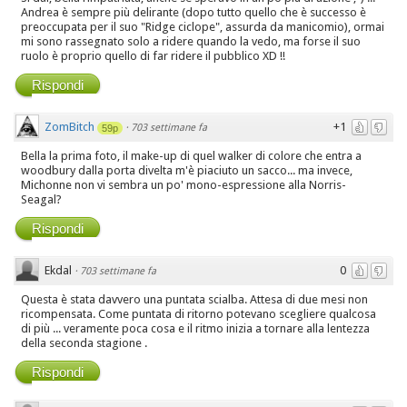
Andrea è sempre più delirante (dopo tutto quello che è successo è
preoccupata per il suo "Ridge ciclope", assurda da manicomio), ormai
mi sono rassegnato solo a ridere quando la vedo, ma forse il suo
ruolo è proprio quello di far ridere il pubblico XD !!
Rispondi
ZomBitch
+1
·
703 settimane fa
59p
Bella la prima foto, il make-up di quel walker di colore che entra a
woodbury dalla porta divelta m'è piaciuto un sacco... ma invece,
Michonne non vi sembra un po' mono-espressione alla Norris-
Seagal?
Rispondi
Ekdal
0
·
703 settimane fa
Questa è stata davvero una puntata scialba. Attesa di due mesi non
ricompensata. Come puntata di ritorno potevano scegliere qualcosa
di più ... veramente poca cosa e il ritmo inizia a tornare alla lentezza
della seconda stagione .
Rispondi