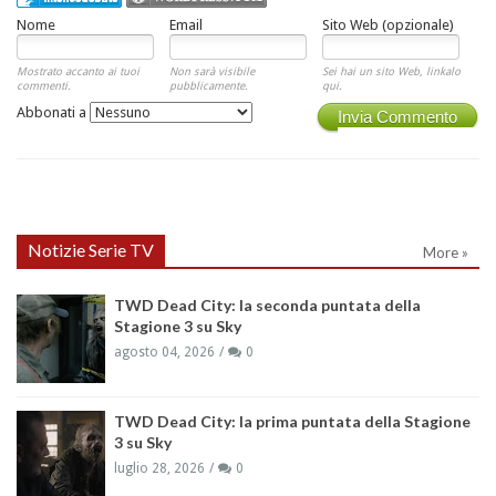
Nome
Email
Sito Web (opzionale)
Mostrato accanto ai tuoi
Non sarà visibile
Sei hai un sito Web, linkalo
commenti.
pubblicamente.
qui.
Abbonati a
Invia Commento
Notizie Serie TV
More »
TWD Dead City: la seconda puntata della
Stagione 3 su Sky
agosto 04, 2026
0
TWD Dead City: la prima puntata della Stagione
3 su Sky
luglio 28, 2026
0