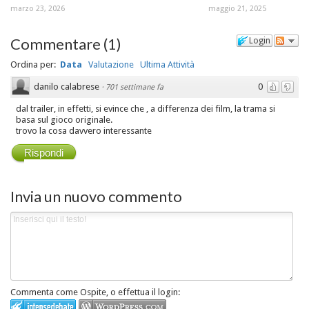
marzo 23, 2026
maggio 21, 2025
Commentare
(
1
)
Login
Ordina per:
Data
Valutazione
Ultima Attività
danilo calabrese
0
·
701 settimane fa
dal trailer, in effetti, si evince che , a differenza dei film, la trama si
basa sul gioco originale.
trovo la cosa davvero interessante
Rispondi
Invia un nuovo commento
Commenta come Ospite, o effettua il login: