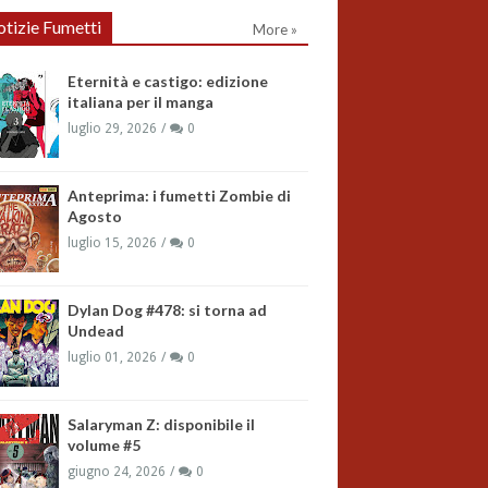
tizie Fumetti
More »
Eternità e castigo: edizione
italiana per il manga
luglio 29, 2026
0
Anteprima: i fumetti Zombie di
Agosto
luglio 15, 2026
0
Dylan Dog #478: si torna ad
Undead
luglio 01, 2026
0
Salaryman Z: disponibile il
volume #5
giugno 24, 2026
0