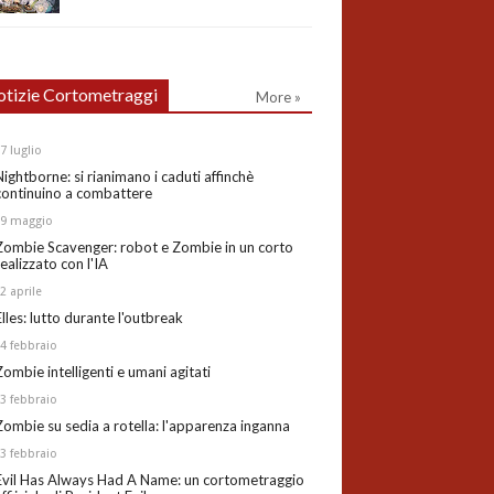
tizie Cortometraggi
More »
27
luglio
Nightborne: si rianimano i caduti affinchè
continuino a combattere
19
maggio
Zombie Scavenger: robot e Zombie in un corto
realizzato con l'IA
02
aprile
Elles: lutto durante l'outbreak
24
febbraio
Zombie intelligenti e umani agitati
13
febbraio
Zombie su sedia a rotella: l'apparenza inganna
03
febbraio
Evil Has Always Had A Name: un cortometraggio