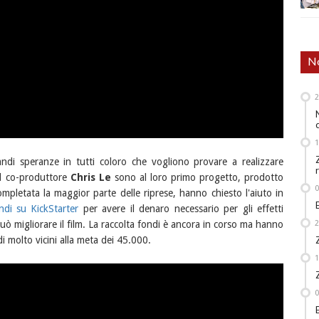
No
ndi speranze in tutti coloro che vogliono provare a realizzare
l co-produttore
Chris Le
sono al loro primo progetto, prodotto
mpletata la maggior parte delle riprese, hanno chiesto l'aiuto in
ndi su KickStarter
per avere il denaro necessario per gli effetti
può migliorare il film. La raccolta fondi è ancora in corso ma hanno
i molto vicini alla meta dei 45.000.