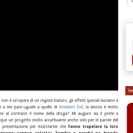
Se
non è un'opera di un regista maturo, gli effetti speciali lasciano a
he a me pare uguale a quello di
Resident Evil
, la sinossi è molto
ere al contrario il nome della droga? Mi auguro sia il prete a
ue un progetto molto accattivante anche solo per le parole del
i presentazione per KickStarter che
fanno trapelare la loro