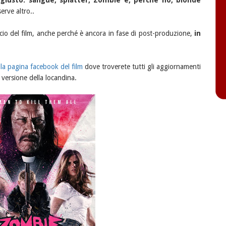
giusto: sangue, splatter, Zombie e, perché no, bionde
erve altro..
scio del film, anche perché è ancora in fase di post-produzione,
in
lla pagina facebook del film
dove troverete tutti gli aggiornamenti
 versione della locandina.