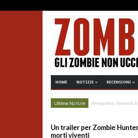
HOME
NOTIZIE
RECENSIONI
Ultime Notizie
TWD Dead City: il trail
More »
Un trailer per Zombie Hunter
morti viventi