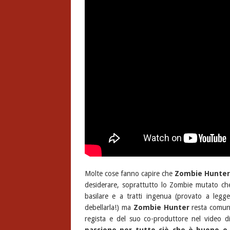
Molte cose fanno capire che
Zombie Hunter
desiderare, soprattutto lo Zombie mutato c
basilare e a tratti ingenua (provato a legg
debellarla!) ma
Zombie Hunter
resta comunq
regista e del suo co-produttore nel video d