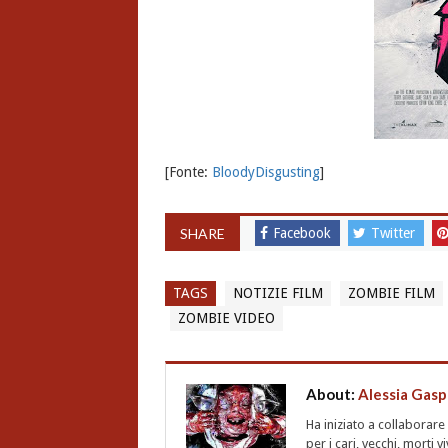
[Fonte:
BloodyDisgusting
]
SHARE
Facebook
Twitter
TAGS
NOTIZIE FILM
ZOMBIE FILM
ZOMBIE VIDEO
About:
Alessia Gasp
Ha iniziato a collaborar
per i cari, vecchi, morti 