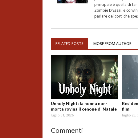
principale è quella di fa
Zombie D'Essai, e convin
parlare dei corti che sp
RELATED POSTS
MORE FROM AUTHOR
Unholy Night: la nonna non-
Resident
morta rovina il cenone di Natale
film
luglio 31, 2026
luglio 23,
Commenti