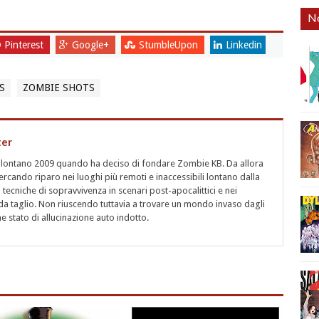
No
Pinterest
Google+
StumbleUpon
Linkedin
S
ZOMBIE SHOTS
ter
l lontano 2009 quando ha deciso di fondare Zombie KB. Da allora
rcando riparo nei luoghi più remoti e inaccessibili lontano dalla
i tecniche di sopravvivenza in scenari post-apocalittici e nei
a taglio. Non riuscendo tuttavia a trovare un mondo invaso dagli
 stato di allucinazione auto indotto.