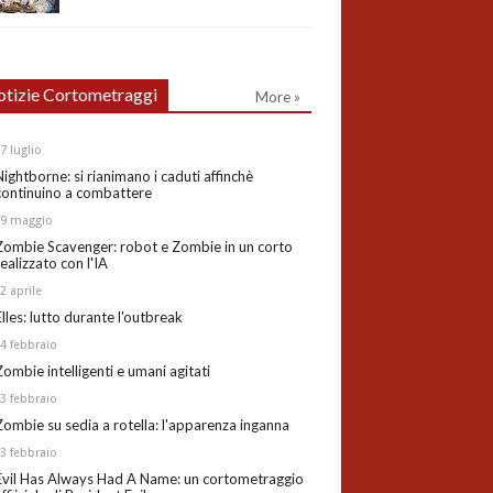
tizie Cortometraggi
More »
27
luglio
Nightborne: si rianimano i caduti affinchè
continuino a combattere
19
maggio
Zombie Scavenger: robot e Zombie in un corto
realizzato con l'IA
02
aprile
Elles: lutto durante l'outbreak
24
febbraio
Zombie intelligenti e umani agitati
13
febbraio
Zombie su sedia a rotella: l'apparenza inganna
03
febbraio
Evil Has Always Had A Name: un cortometraggio