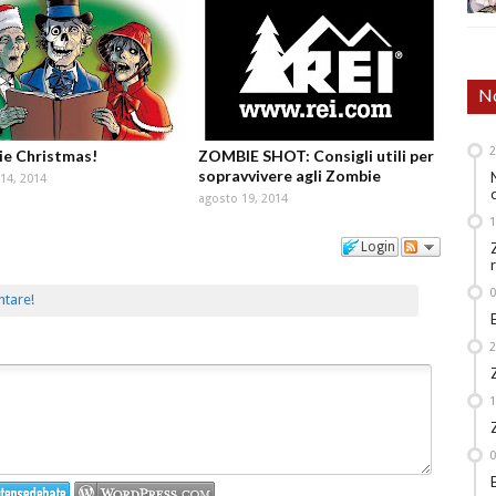
No
e Christmas!
ZOMBIE SHOT: Consigli utili per
sopravvivere agli Zombie
14, 2014
agosto 19, 2014
Login
ntare!