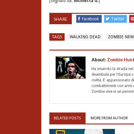
[Segnato da.
Nicoletta G.
]
SHARE
Facebook
Twitter
TAGS
WALKING DEAD
ZOMBIE NEW
About:
Zombie Hun
Ha smarrito la strada ne
deambula per l'Europa ce
civiltà. E' appassionato d
combattimenti con armi d
Zombie vive in un perenne
RELATED POSTS
MORE FROM AUTHOR