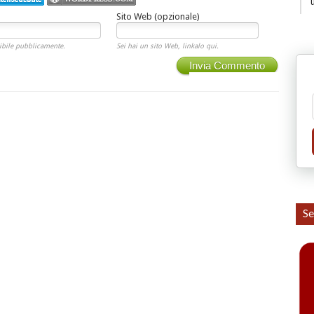
Sito Web (opzionale)
ibile pubblicamente.
Sei hai un sito Web, linkalo qui.
Invia Commento
Se