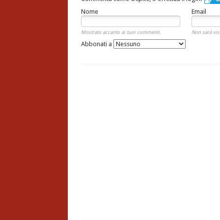
Nome
Email
Mostrato accanto ai tuoi commenti.
Non sarà vis
Abbonati a