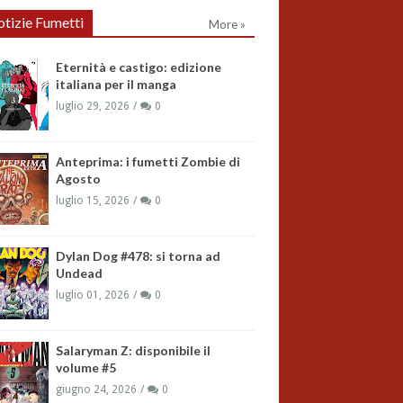
tizie Fumetti
More »
Eternità e castigo: edizione
italiana per il manga
luglio 29, 2026
0
Anteprima: i fumetti Zombie di
Agosto
luglio 15, 2026
0
Dylan Dog #478: si torna ad
Undead
luglio 01, 2026
0
Salaryman Z: disponibile il
volume #5
giugno 24, 2026
0