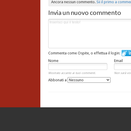
Ancora nessun commento.
Sii il primo a comme
Invia un nuovo commento
Commenta come Ospite, o effettua il login:
Nome
Email
Mostrato accanto ai tuoi commenti.
Non sarà vis
Abbonati a