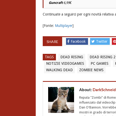
Guncraft
6,99€
Continuate a seguirci per ogni novità relativa
[Fonte:
Multiplayer
]
SHARE
Facebook
Twitter
TAGS
DEAD RISING
DEAD RISING 2
NOTIZIE VIDEOGAMES
PC GAMES
WALKING DEAD
ZOMBIE NEWS
About:
DarkSchneid
Reputa "Zombi" di Romero,
influenzato dal videoclip 
Dan O'Bannon. Vorrebbe 
mostri in grado di terro