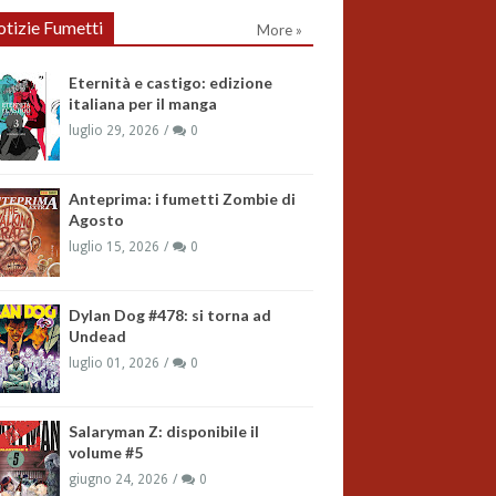
tizie Fumetti
More »
Eternità e castigo: edizione
italiana per il manga
luglio 29, 2026
0
Anteprima: i fumetti Zombie di
Agosto
luglio 15, 2026
0
Dylan Dog #478: si torna ad
Undead
luglio 01, 2026
0
Salaryman Z: disponibile il
volume #5
giugno 24, 2026
0