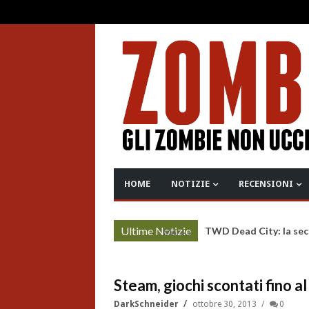
HOME
NOTIZIE
RECENSIONI
Ultime Notizie
TWD Dead City: la sec
More »
Steam, giochi scontati fino 
DarkSchneider
ottobre 30, 2013
0