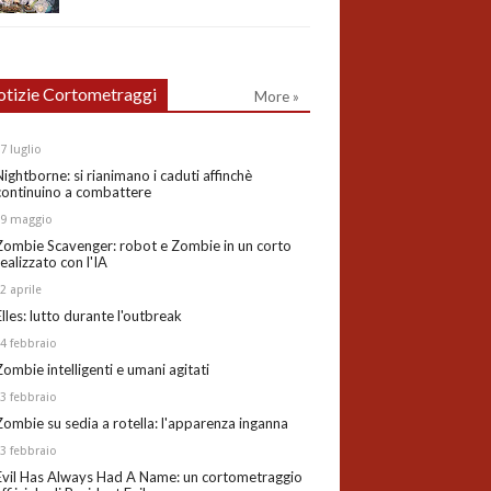
tizie Cortometraggi
More »
27
luglio
Nightborne: si rianimano i caduti affinchè
continuino a combattere
19
maggio
Zombie Scavenger: robot e Zombie in un corto
realizzato con l'IA
02
aprile
Elles: lutto durante l'outbreak
24
febbraio
Zombie intelligenti e umani agitati
13
febbraio
Zombie su sedia a rotella: l'apparenza inganna
03
febbraio
Evil Has Always Had A Name: un cortometraggio