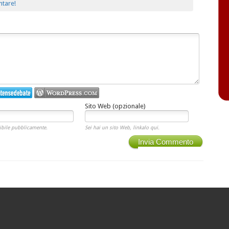
ntare!
Sito Web (opzionale)
ibile pubblicamente.
Sei hai un sito Web, linkalo qui.
Invia Commento