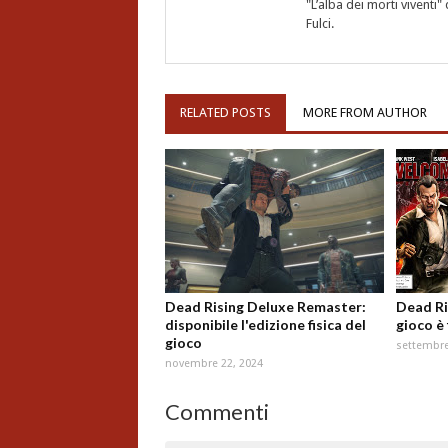
"L’alba dei morti vivent
Fulci.
RELATED POSTS
MORE FROM AUTHOR
Dead Rising Deluxe Remaster:
Dead Ri
disponibile l'edizione fisica del
gioco è
gioco
settembre
novembre 22, 2024
Commenti