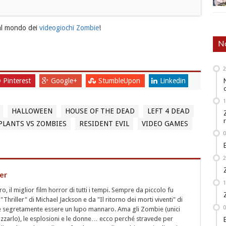
 al mondo dei
videogiochi Zombie
!
No
Pinterest
Google+
StumbleUpon
Linkedin
HALLOWEEN
HOUSE OF THE DEAD
LEFT 4 DEAD
PLANTS VS ZOMBIES
RESIDENT EVIL
VIDEO GAMES
er
 il miglior film horror di tutti i tempi. Sempre da piccolo fu
"Thriller" di Michael Jackson e da "Il ritorno dei morti viventi" di
segretamente essere un lupo mannaro. Ama gli Zombie (unici
rizzarlo), le esplosioni e le donne… ecco perché stravede per