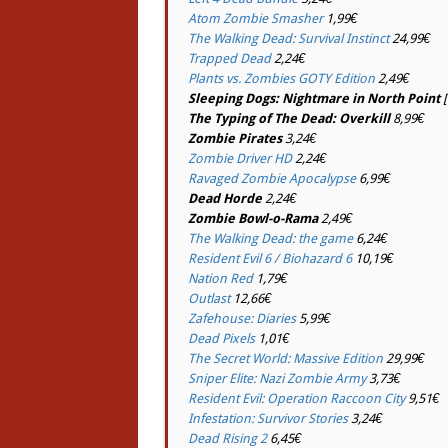
Atom Zombie Smasher
1,99€
The Walking Dead: Survival Instinct
24,99€
Trapped Dead
2,24€
Plants vs. Zombies GOTY Edition
2,49€
Sleeping Dogs: Nightmare in North Point
[
The Typing of The Dead: Overkill
8,99€
Zombie Pirates
3,24€
Zombie Driver HD
2,24€
Ravaged Zombie Apocalypse
6,99€
Dead Horde
2,24€
Zombie Bowl-o-Rama
2,49€
The Walking Dead: the game
6,24€
Resident Evil 6 / Biohazard 6
10,19€
Nation Red
1,79€
Outlast
12,66€
Zafehouse: Diaries
5,99€
Dead Pixels
1,01€
The Secret World: Massive Edition
29,99€
Sniper Elite: Nazi Zombie Army
3,73€
Resident Evil: Operation Raccoon City
9,51€
Infestation: Survivor Stories
3,24€
Dead Rising 2
6,45€