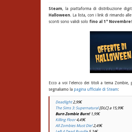
Steam
, la piattaforma di distribuzione digi
Halloween
. La lista, con i link di rimando al
sconti sono validi solo
fino al 1° Novembre
!
Ecco a voi l'elenco dei titoli a tema Zombie, pe
segnaliamo la
pagina ufficiale di Steam
:
Deadlight
2,99€
The Sims 3: Supernatural
[DLC] a 15,99€
Burn Zombie Burn!
1,99€
Killing Floor
4,49€
All Zombies Must Die!
2,49€
Left 4 Dead Bundle
5,24€