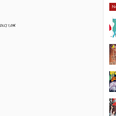
No
DLC] 1,09€