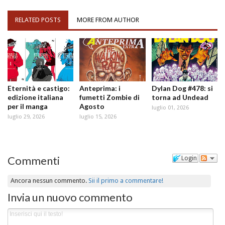
RELATED POSTS
MORE FROM AUTHOR
Eternità e castigo:
Anteprima: i
Dylan Dog #478: si
edizione italiana
fumetti Zombie di
torna ad Undead
per il manga
Agosto
luglio 01, 2026
luglio 29, 2026
luglio 15, 2026
Commenti
Login
Ancora nessun commento.
Sii il primo a commentare!
Invia un nuovo commento