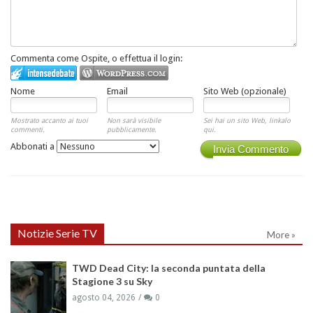
Commenta come Ospite, o effettua il login:
Nome
Email
Sito Web (opzionale)
Mostrato accanto ai tuoi
Non sarà visibile
Sei hai un sito Web, linkalo
commenti.
pubblicamente.
qui.
Abbonati a
Invia Commento
Notizie Serie TV
More »
TWD Dead City: la seconda puntata della
Stagione 3 su Sky
agosto 04, 2026
0