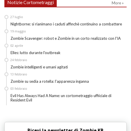
Notizie Cortometraggi
More »
27
luglio
Nightborne: si rianimano i caduti affinchè continuino a combattere
19
maggio
Zombie Scavenger: robot e Zombie in un corto realizzato con l'IA
02
aprile
Elles: lutto durante l'outbreak
24
febbraio
Zombie intelligenti e umani agitati
13
febbraio
Zombie su sedia a rotella: l'apparenza inganna
03
febbraio
Evil Has Always Had A Name: un cortometraggio uffiiciale di
Resident Evil
Ricevi la newsletter di Zombie KB