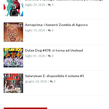
luglio 29, 2026
0
Anteprima: i fumetti Zombie di Agosto
luglio 15, 2026
0
Dylan Dog #478: si torna ad Undead
luglio 01, 2026
0
Salaryman Z: disponibile il volume #5
giugno 24, 2026
0