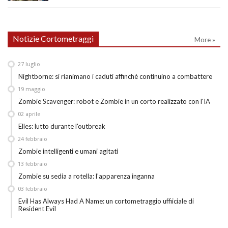
Notizie Cortometraggi
More »
27
luglio
Nightborne: si rianimano i caduti affinchè continuino a combattere
19
maggio
Zombie Scavenger: robot e Zombie in un corto realizzato con l'IA
02
aprile
Elles: lutto durante l'outbreak
24
febbraio
Zombie intelligenti e umani agitati
13
febbraio
Zombie su sedia a rotella: l'apparenza inganna
03
febbraio
Evil Has Always Had A Name: un cortometraggio uffiiciale di
Resident Evil