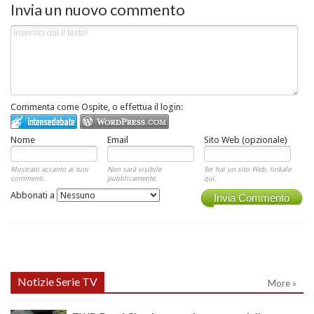
Invia un nuovo commento
Commenta come Ospite, o effettua il login:
Nome
Email
Sito Web (opzionale)
Mostrato accanto ai tuoi
Non sarà visibile
Sei hai un sito Web, linkalo
commenti.
pubblicamente.
qui.
Abbonati a
Invia Commento
Notizie Serie TV
More »