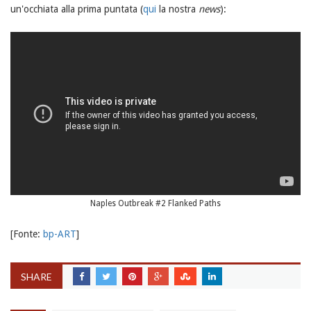
un'occhiata alla prima puntata (
qui
la nostra
news
):
Naples Outbreak #2 Flanked Paths
[Fonte:
bp-ART
]
SHARE