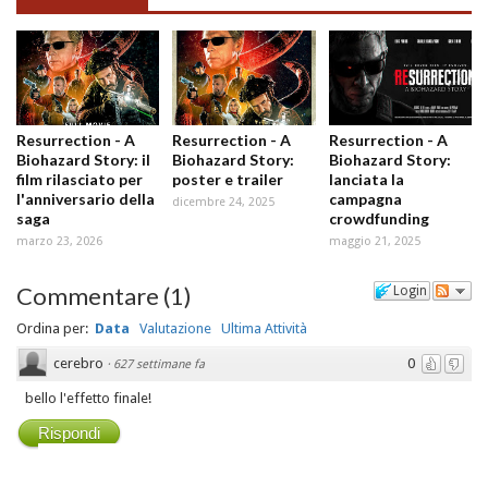
Resurrection - A
Resurrection - A
Resurrection - A
Biohazard Story: il
Biohazard Story:
Biohazard Story:
film rilasciato per
poster e trailer
lanciata la
l'anniversario della
campagna
dicembre 24, 2025
saga
crowdfunding
marzo 23, 2026
maggio 21, 2025
Commentare
(
1
)
Login
Ordina per:
Data
Valutazione
Ultima Attività
cerebro
0
·
627 settimane fa
bello l'effetto finale!
Rispondi