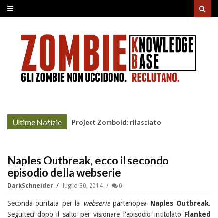
Ultime Notizie
Project Zomboid: rilasciato
More »
l'aggiornamento "Build 42"
Naples Outbreak, ecco il secondo
episodio della webserie
DarkSchneider
luglio 30, 2014
0
Seconda puntata per la
webserie
partenopea
Naples Outbreak
.
Seguiteci dopo il salto per visionare l'episodio intitolato
Flanked