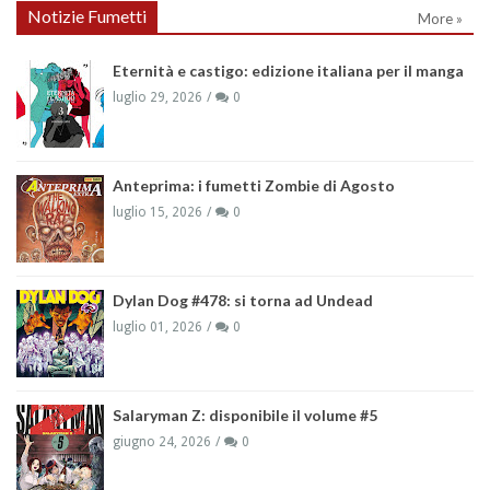
Notizie Fumetti
More »
Eternità e castigo: edizione italiana per il manga
luglio 29, 2026
0
Anteprima: i fumetti Zombie di Agosto
luglio 15, 2026
0
Dylan Dog #478: si torna ad Undead
luglio 01, 2026
0
Salaryman Z: disponibile il volume #5
giugno 24, 2026
0