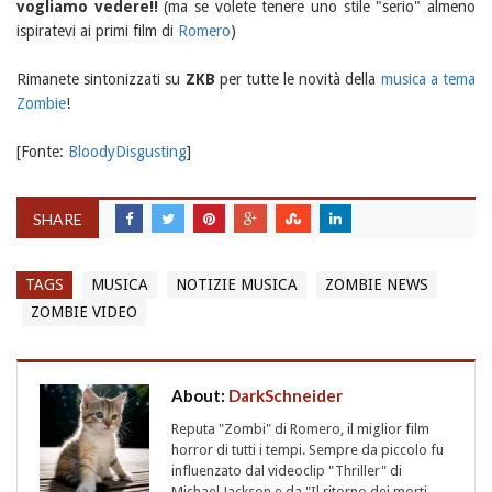
vogliamo vedere!!
(ma se volete tenere uno stile "serio" almeno
ispiratevi ai primi film di
Romero
)
Rimanete sintonizzati su
ZKB
per tutte le novità della
musica a tema
Zombie
!
[Fonte:
BloodyDisgusting
]
SHARE
TAGS
MUSICA
NOTIZIE MUSICA
ZOMBIE NEWS
ZOMBIE VIDEO
About:
DarkSchneider
Reputa "Zombi" di Romero, il miglior film
horror di tutti i tempi. Sempre da piccolo fu
influenzato dal videoclip "Thriller" di
Michael Jackson e da "Il ritorno dei morti