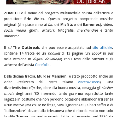
ZOMBIE!
è il nome del progetto multimediale solista dell'artista e
produttore
Eric Weiss
. Questo progetto comprende musiche
originali (che piaceranno ai
fan
dei
Misfits
o dei
Ramones
), video,
social media
, giochi,
artwork
, fotografia,
merchandis
e e tanto
umorismo.
Il
cd
The Outbreak
, che può essere acquistato sul
sito ufficiale
,
contiene 14 tracce ed un
booklet
di 13 pagine (un
ebook
in
pdf
nella versione in
digital download
) con i testi delle canzoni e gli
artwork
dell'artista
Corefolio
.
Della decima traccia,
Murder Mansion
, è stato proodotto anche un
video (realizzato dal
team
italiano
Visceravisions
). Una
divertentissima
clip
che, oltre alla buona musica, omaggia gli
slasher
movie
degli anni '80 inserendo tanto
gore
ma soprattutto tante
ragazze in costume che non perdono occasione abbandonarsi senza
alcun motivo (ma chi se ne frega, viva l'ignoranza!!) a baci saffici o di
"ballonzolare" davanti alla telecamera (che ci ricorda molto non solo
lo stile
Troma
, ma anche quanto fatto, ad esempio, nel 1980 da