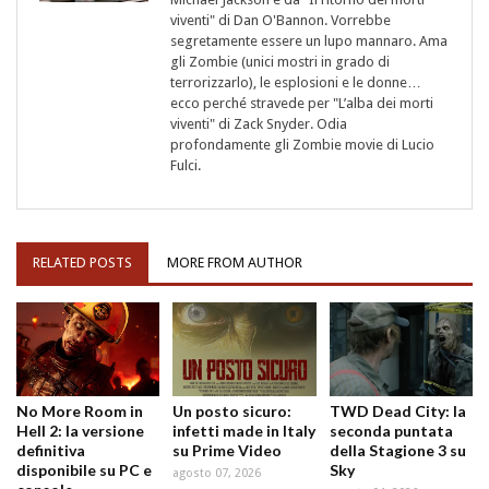
viventi" di Dan O'Bannon. Vorrebbe
segretamente essere un lupo mannaro. Ama
gli Zombie (unici mostri in grado di
terrorizzarlo), le esplosioni e le donne…
ecco perché stravede per "L’alba dei morti
viventi" di Zack Snyder. Odia
profondamente gli Zombie movie di Lucio
Fulci.
RELATED POSTS
MORE FROM AUTHOR
No More Room in
Un posto sicuro:
TWD Dead City: la
Hell 2: la versione
infetti made in Italy
seconda puntata
definitiva
su Prime Video
della Stagione 3 su
disponibile su PC e
Sky
agosto 07, 2026