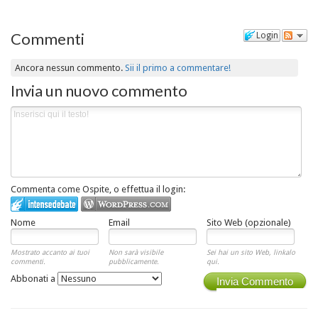
Commenti
Login
Ancora nessun commento.
Sii il primo a commentare!
Invia un nuovo commento
Commenta come Ospite, o effettua il login:
Nome
Email
Sito Web (opzionale)
Mostrato accanto ai tuoi
Non sarà visibile
Sei hai un sito Web, linkalo
commenti.
pubblicamente.
qui.
Abbonati a
Invia Commento