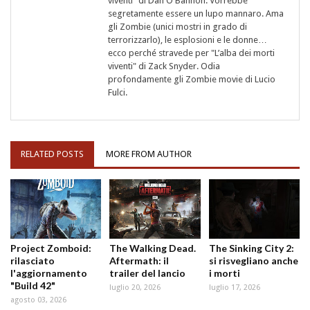
viventi" di Dan O'Bannon. Vorrebbe
segretamente essere un lupo mannaro. Ama
gli Zombie (unici mostri in grado di
terrorizzarlo), le esplosioni e le donne…
ecco perché stravede per "L’alba dei morti
viventi" di Zack Snyder. Odia
profondamente gli Zombie movie di Lucio
Fulci.
RELATED POSTS
MORE FROM AUTHOR
Project Zomboid:
The Walking Dead.
The Sinking City 2:
rilasciato
Aftermath: il
si risvegliano anche
l'aggiornamento
trailer del lancio
i morti
"Build 42"
luglio 20, 2026
luglio 17, 2026
agosto 03, 2026