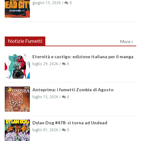
giugno 15, 2026
0
Notizie Fumetti
More »
Eternità e castigo: edizione italiana per il manga
luglio 29, 2026
0
Anteprima: i fumetti Zombie di Agosto
luglio 15, 2026
0
Dylan Dog #478: si torna ad Undead
luglio 01, 2026
0