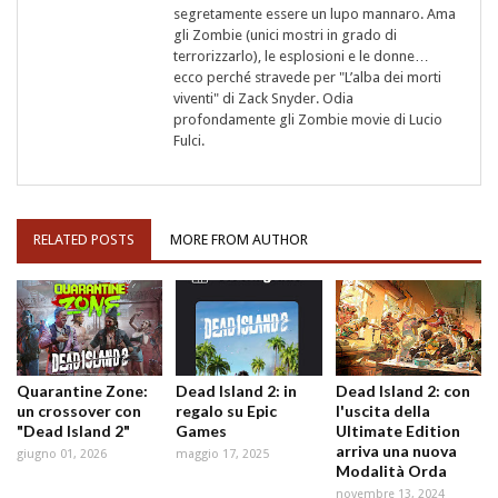
segretamente essere un lupo mannaro. Ama
gli Zombie (unici mostri in grado di
terrorizzarlo), le esplosioni e le donne…
ecco perché stravede per "L’alba dei morti
viventi" di Zack Snyder. Odia
profondamente gli Zombie movie di Lucio
Fulci.
RELATED POSTS
MORE FROM AUTHOR
Quarantine Zone:
Dead Island 2: in
Dead Island 2: con
un crossover con
regalo su Epic
l'uscita della
"Dead Island 2"
Games
Ultimate Edition
arriva una nuova
giugno 01, 2026
maggio 17, 2025
Modalità Orda
novembre 13, 2024