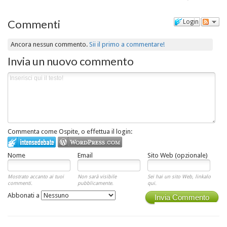
Commenti
Login
Ancora nessun commento.
Sii il primo a commentare!
Invia un nuovo commento
Commenta come Ospite, o effettua il login:
Nome
Email
Sito Web (opzionale)
Mostrato accanto ai tuoi
Non sarà visibile
Sei hai un sito Web, linkalo
commenti.
pubblicamente.
qui.
Abbonati a
Invia Commento