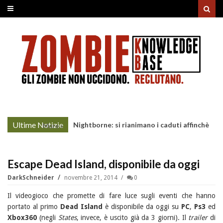
Ultime Notizie
Nightborne: si rianimano i caduti affinchè
More »
continuino a combattere
Escape Dead Island, disponibile da oggi
DarkSchneider
novembre 21, 2014
0
Il videogioco che promette di fare luce sugli eventi che hanno
portato al primo
Dead Island
è disponibile da oggi su
PC
,
Ps3
ed
Xbox360
(negli
States
, invece, è uscito già da 3 giorni). Il
trailer
di