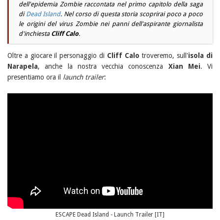
dell'epidemia Zombie raccontata nel primo capitolo della saga
di
Dead Island
. Nel corso di questa storia scoprirai poco a poco
le origini del virus Zombie nei panni dell'aspirante giornalista
d'inchiesta
Cliff Calo
.
Oltre a giocare il personaggio di
Cliff Calo
troveremo, sull'
isola di
Narapela
, anche la nostra vecchia conoscenza
Xian Mei
. Vi
presentiamo ora il
launch trailer
:
ESCAPE Dead Island - Launch Trailer [IT]