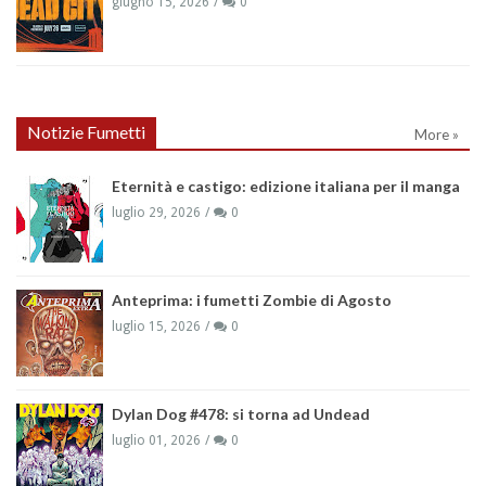
giugno 15, 2026
0
Notizie Fumetti
More »
Eternità e castigo: edizione italiana per il manga
luglio 29, 2026
0
Anteprima: i fumetti Zombie di Agosto
luglio 15, 2026
0
Dylan Dog #478: si torna ad Undead
luglio 01, 2026
0