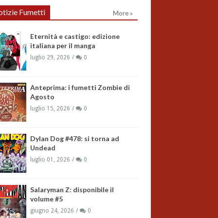
tizie Fumetti
More »
Eternità e castigo: edizione
italiana per il manga
luglio 29, 2026
0
Anteprima: i fumetti Zombie di
Agosto
luglio 15, 2026
0
Dylan Dog #478: si torna ad
Undead
luglio 01, 2026
0
Salaryman Z: disponibile il
volume #5
giugno 24, 2026
0