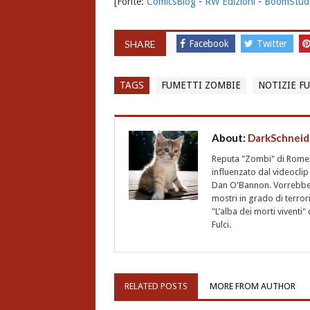
[Fonte:
ComicsBlog
-
RW Edizioni
-
BoomStud
SHARE
Facebook
Twitter
TAGS
FUMETTI ZOMBIE
NOTIZIE F
About:
DarkSchneid
Reputa "Zombi" di Romero,
influenzato dal videoclip 
Dan O'Bannon. Vorrebbe 
mostri in grado di terro
"L’alba dei morti vivent
Fulci.
RELATED POSTS
MORE FROM AUTHOR