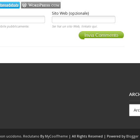
Sito Web (opzionale)
ibile pubblicamente.
Sei hai un sito Web, linkalo qui.
Invia Commento
ARCH
non uccidono. Reclutano
By
MyCoolTheme
| All Rights Reserved | Powered by
Blogger