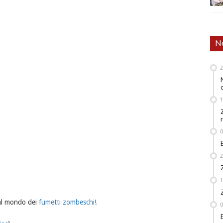
No
 al mondo dei
fumetti zombeschi
!