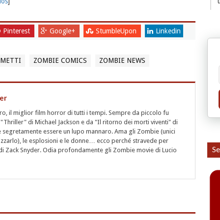
ios
]
Pinterest
Google+
StumbleUpon
Linkedin
UMETTI
ZOMBIE COMICS
ZOMBIE NEWS
er
 il miglior film horror di tutti i tempi. Sempre da piccolo fu
"Thriller" di Michael Jackson e da "Il ritorno dei morti viventi" di
segretamente essere un lupo mannaro. Ama gli Zombie (unici
rizzarlo), le esplosioni e le donne… ecco perché stravede per
Se
i" di Zack Snyder. Odia profondamente gli Zombie movie di Lucio