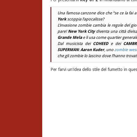
Una famosa canzone dice che “se ce la fai 
York
scoppia l’apocalisse?
L’invasione zombie cambia le regole del gio
pare
!
New York City
diventa una città divisa
Grande Mela
e li usa come quartier general
Dal musicista dei
COHEED
e dei
CAMBR
SUPERMAN
:
Aaron Kuder
, uno
zombie wes
che gli zombie lo lascino dove l’hanno trovat
Per farvi un'idea dello stile del fumetto in qu