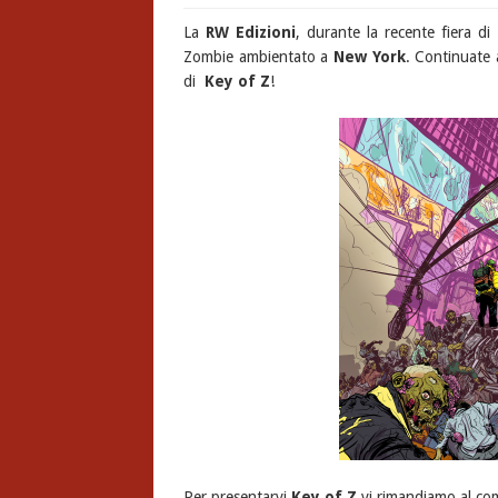
La
RW Edizioni
, durante la recente fiera di
Zombie ambientato a
New York
. Continuate 
di
Key of Z
!
Per presentarvi
Key of Z
vi rimandiamo al com