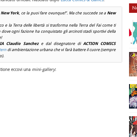
No
a
New York
, ce la puoi fare ovunque!”. Ma che succede se a
New
co e la
Terra delle libertà
si trasforma nella
Terra del Fai come ti
 dove ogni fazione ha conquistato gli arcinoti stadi sportivi della
e!
IA
Claudio Sanchez
e dal disegnatore di
ACTION COMICS
tern
di ambientazione urbana che vi farà battere il cuore (sempre
o).
estione eccovi una
mini-gallery
: