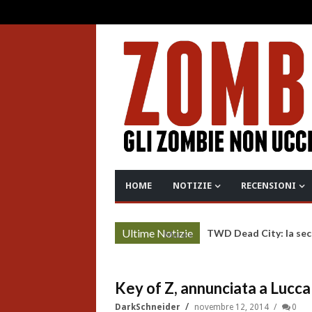
HOME
NOTIZIE
RECENSIONI
Ultime Notizie
TWD Dead City: la sec
More »
Key of Z, annunciata a Lucca 
DarkSchneider
novembre 12, 2014
0