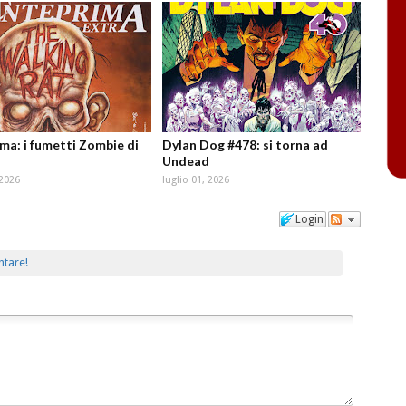
ma: i fumetti Zombie di
Dylan Dog #478: si torna ad
Undead
 2026
luglio 01, 2026
Login
ntare!