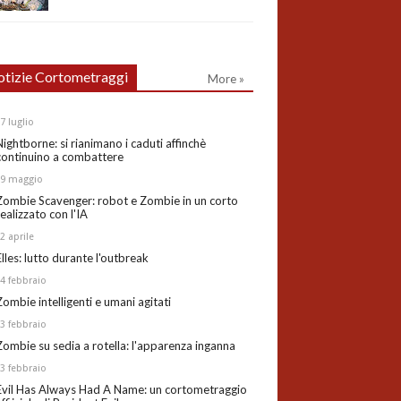
tizie Cortometraggi
More »
27
luglio
Nightborne: si rianimano i caduti affinchè
continuino a combattere
19
maggio
Zombie Scavenger: robot e Zombie in un corto
realizzato con l'IA
02
aprile
Elles: lutto durante l'outbreak
24
febbraio
Zombie intelligenti e umani agitati
13
febbraio
Zombie su sedia a rotella: l'apparenza inganna
03
febbraio
Evil Has Always Had A Name: un cortometraggio