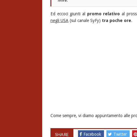
finire.
Ed eccoci giunti al
promo relativo
al pross
negli USA
(sul canale SyFy)
tra poche ore
.
Come sempre, vi diamo appuntamento alle pr
SHARE
Facebook
Twitter