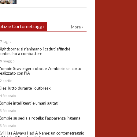
tizie Cortometraggi
More »
27
luglio
Nightborne: si rianimano i caduti affinchè
continuino a combattere
19
maggio
Zombie Scavenger: robot e Zombie in un corto
realizzato con l'IA
02
aprile
Elles: lutto durante l'outbreak
24
febbraio
Zombie intelligenti e umani agitati
13
febbraio
Zombie su sedia a rotella: l'apparenza inganna
03
febbraio
Evil Has Always Had A Name: un cortometraggio