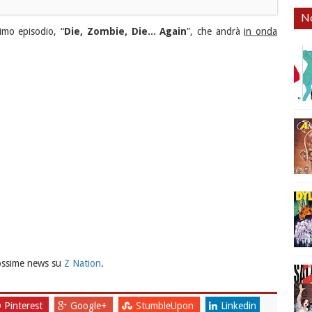
No
imo episodio, “
Die, Zombie, Die... Again
”, che andrà
in onda
ossime news su
Z Nation
.
Pinterest
Google+
StumbleUpon
Linkedin