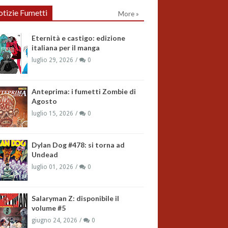
tizie Fumetti
More »
Eternità e castigo: edizione
italiana per il manga
luglio 29, 2026
0
Anteprima: i fumetti Zombie di
Agosto
luglio 15, 2026
0
Dylan Dog #478: si torna ad
Undead
luglio 01, 2026
0
Salaryman Z: disponibile il
volume #5
giugno 24, 2026
0