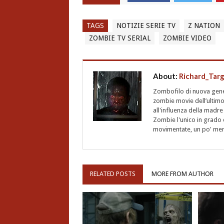
TAGS
NOTIZIE SERIE TV
Z NATION
ZOMBIE TV SERIAL
ZOMBIE VIDEO
About:
Richard_Tar
Zombofilo di nuova gener
zombie movie dell’ultimo
all'influenza della madre
Zombie l'unico in grado d
movimentate, un po' meno
RELATED POSTS
MORE FROM AUTHOR