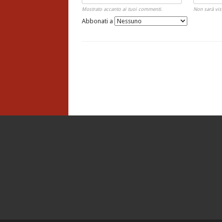
Mostrato accanto ai tuoi commenti.
Non sarà vis
Abbonati a