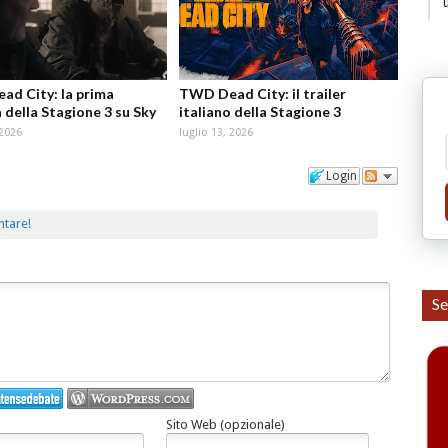
d City: la prima
TWD Dead City: il trailer
 della Stagione 3 su Sky
italiano della Stagione 3
 2026
luglio 13, 2026
Login
ntare!
Se
Sito Web (opzionale)