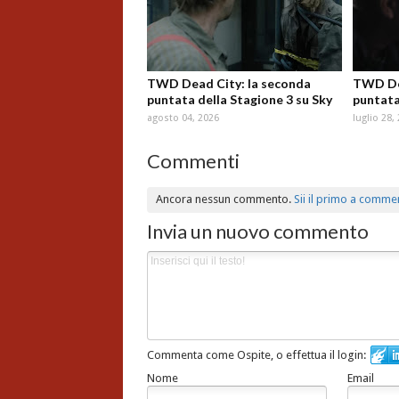
TWD Dead City: la seconda
TWD Dea
puntata della Stagione 3 su Sky
puntata
agosto 04, 2026
luglio 28,
Commenti
Ancora nessun commento.
Sii il primo a comme
Invia un nuovo commento
Commenta come Ospite, o effettua il login:
Nome
Email