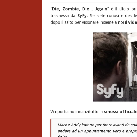
“
Die, Zombie, Die... Again
” è il titolo o
trasmessa da
SyFy
. Se siete curiosi e desid
dopo il salto per visionare insieme a noi il
vide
Vi riportiamo innanzitutto la
sinossi ufficial
Mack e Addy lottano per tirare avanti da soli 
andare ad un appuntamento vero e propri