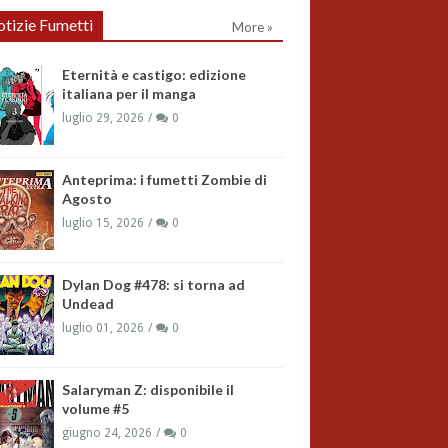
tizie Fumetti
More »
Eternità e castigo: edizione
italiana per il manga
luglio 29, 2026
0
Anteprima: i fumetti Zombie di
Agosto
luglio 15, 2026
0
Dylan Dog #478: si torna ad
Undead
luglio 01, 2026
0
Salaryman Z: disponibile il
volume #5
giugno 24, 2026
0