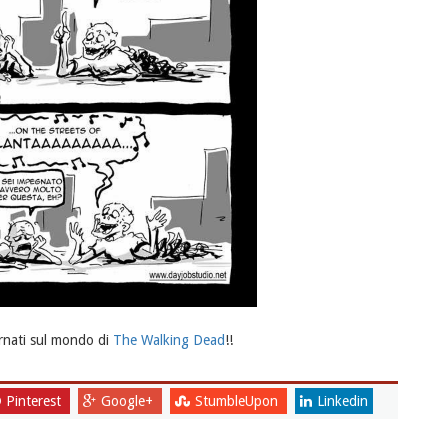
rnati sul mondo di
The Walking Dead
!!
Pinterest
Google+
StumbleUpon
Linkedin