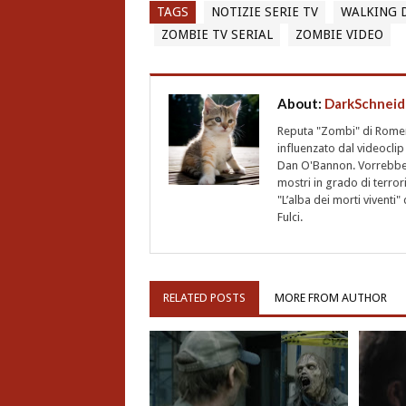
TAGS
NOTIZIE SERIE TV
WALKING 
ZOMBIE TV SERIAL
ZOMBIE VIDEO
About:
DarkSchneid
Reputa "Zombi" di Romero,
influenzato dal videoclip 
Dan O'Bannon. Vorrebbe 
mostri in grado di terro
"L’alba dei morti vivent
Fulci.
RELATED POSTS
MORE FROM AUTHOR