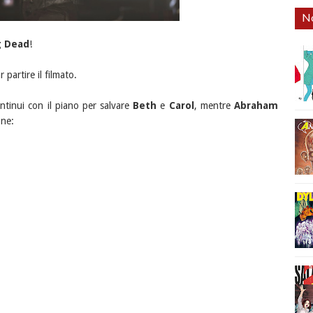
No
g Dead
!
 partire il filmato.
tinui con il piano per salvare
Beth
e
Carol
, mentre
Abraham
one: