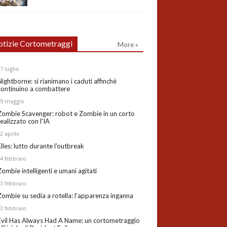
tizie Cortometraggi
More »
27
luglio
Nightborne: si rianimano i caduti affinchè
continuino a combattere
19
maggio
Zombie Scavenger: robot e Zombie in un corto
realizzato con l'IA
02
aprile
Elles: lutto durante l'outbreak
24
febbraio
Zombie intelligenti e umani agitati
13
febbraio
Zombie su sedia a rotella: l'apparenza inganna
03
febbraio
Evil Has Always Had A Name: un cortometraggio