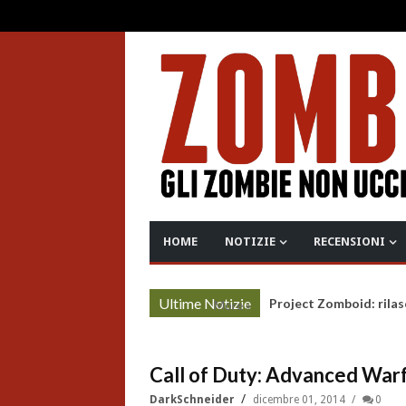
HOME
NOTIZIE
RECENSIONI
Ultime Notizie
Project Zomboid: rilas
More »
Call of Duty: Advanced Warf
DarkSchneider
dicembre 01, 2014
0