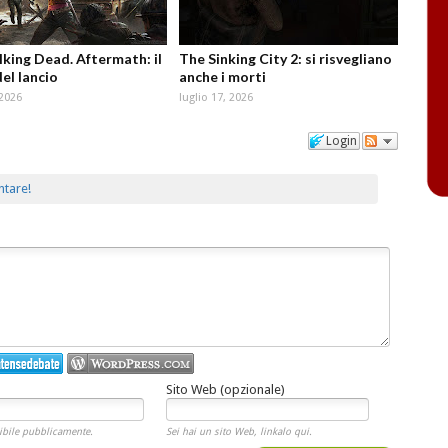
king Dead. Aftermath: il
The Sinking City 2: si risvegliano
del lancio
anche i morti
 2026
luglio 17, 2026
Login
ntare!
Sito Web (opzionale)
ibile pubblicamente.
Sei hai un sito Web, linkalo qui.