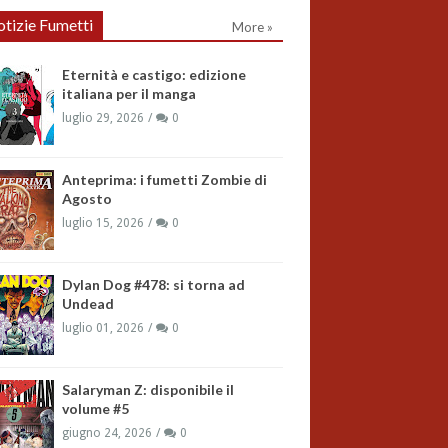
tizie Fumetti
More »
Eternità e castigo: edizione
italiana per il manga
luglio 29, 2026
0
Anteprima: i fumetti Zombie di
Agosto
luglio 15, 2026
0
Dylan Dog #478: si torna ad
Undead
luglio 01, 2026
0
Salaryman Z: disponibile il
volume #5
giugno 24, 2026
0