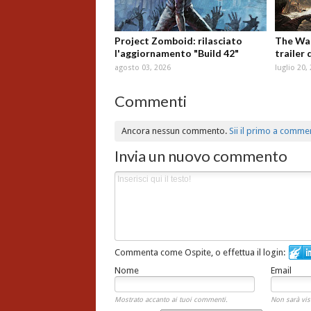
Project Zomboid: rilasciato
The Wal
l'aggiornamento "Build 42"
trailer 
agosto 03, 2026
luglio 20,
Commenti
Ancora nessun commento.
Sii il primo a comme
Invia un nuovo commento
Commenta come Ospite, o effettua il login:
Nome
Email
Mostrato accanto ai tuoi commenti.
Non sarà vis