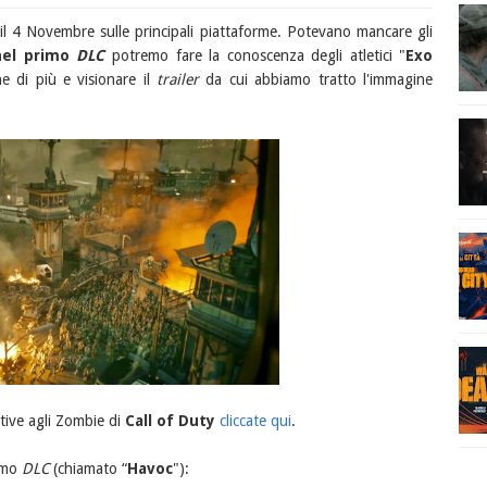
il 4 Novembre sulle principali piattaforme. Potevano mancare gli
nel primo
DLC
potremo fare la conoscenza degli atletici "
Exo
e di più e visionare il
trailer
da cui abbiamo tratto l'immagine
tive agli Zombie di
Call of Duty
cliccate qui
.
rimo
DLC
(chiamato “
Havoc
"):