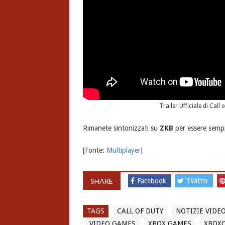
Trailer Ufficiale di Cal
Rimanete sintonizzati su
ZKB
per essere sempr
[Fonte:
Multiplayer
]
SHARE
Facebook
Twitter
TAGS
CALL OF DUTY
NOTIZIE VIDE
VIDEO GAMES
XBOX GAMES
XBOX