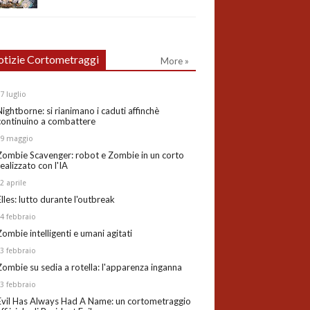
tizie Cortometraggi
More »
27
luglio
Nightborne: si rianimano i caduti affinchè
continuino a combattere
19
maggio
Zombie Scavenger: robot e Zombie in un corto
realizzato con l'IA
02
aprile
Elles: lutto durante l'outbreak
24
febbraio
Zombie intelligenti e umani agitati
13
febbraio
Zombie su sedia a rotella: l'apparenza inganna
03
febbraio
Evil Has Always Had A Name: un cortometraggio