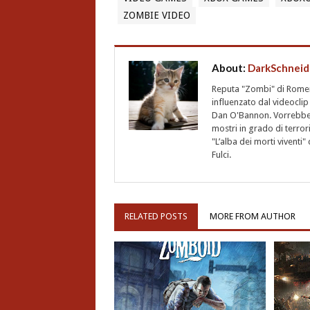
ZOMBIE VIDEO
About:
DarkSchneid
Reputa "Zombi" di Romero,
influenzato dal videoclip 
Dan O'Bannon. Vorrebbe 
mostri in grado di terro
"L’alba dei morti vivent
Fulci.
RELATED POSTS
MORE FROM AUTHOR