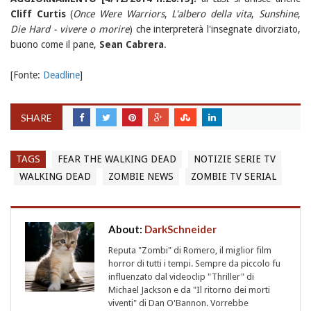
Cliff Curtis
(
Once Were Warriors
,
L'albero della vita
,
Sunshine
,
Die Hard - vivere o morire
) che interpreterà l'insegnate divorziato,
buono come il pane,
Sean Cabrera
.
[Fonte:
Deadline
]
SHARE
TAGS
FEAR THE WALKING DEAD
NOTIZIE SERIE TV
WALKING DEAD
ZOMBIE NEWS
ZOMBIE TV SERIAL
About:
DarkSchneider
Reputa "Zombi" di Romero, il miglior film
horror di tutti i tempi. Sempre da piccolo fu
influenzato dal videoclip "Thriller" di
Michael Jackson e da "Il ritorno dei morti
viventi" di Dan O'Bannon. Vorrebbe