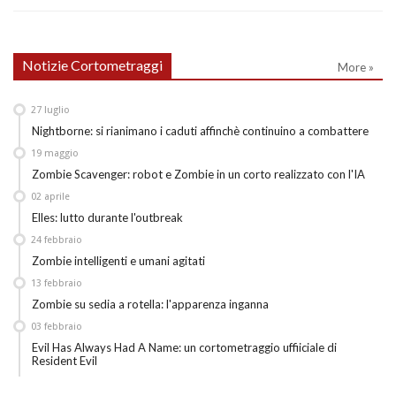
Notizie Cortometraggi
More »
27
luglio
Nightborne: si rianimano i caduti affinchè continuino a combattere
19
maggio
Zombie Scavenger: robot e Zombie in un corto realizzato con l'IA
02
aprile
Elles: lutto durante l'outbreak
24
febbraio
Zombie intelligenti e umani agitati
13
febbraio
Zombie su sedia a rotella: l'apparenza inganna
03
febbraio
Evil Has Always Had A Name: un cortometraggio uffiiciale di
Resident Evil