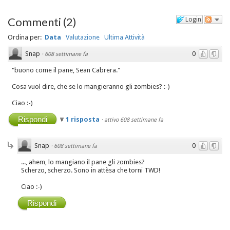
Commenti
(
2
)
Login
Ordina per:
Data
Valutazione
Ultima Attività
Snap
0
·
608 settimane fa
"buono come il pane, Sean Cabrera."
Cosa vuol dire, che se lo mangieranno gli zombies? :-)
Ciao :-)
Rispondi
1 risposta
·
attivo 608 settimane fa
Snap
0
·
608 settimane fa
..., ahem, lo mangiano il pane gli zombies?
Scherzo, scherzo. Sono in attèsa che torni TWD!
Ciao :-)
Rispondi