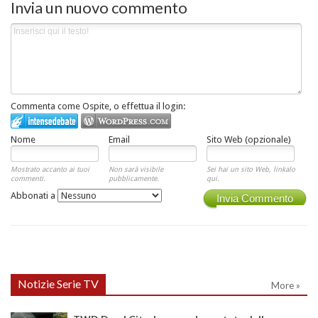
Invia un nuovo commento
Commenta come Ospite, o effettua il login:
Nome
Email
Sito Web (opzionale)
Mostrato accanto ai tuoi
Non sarà visibile
Sei hai un sito Web, linkalo
commenti.
pubblicamente.
qui.
Abbonati a
Invia Commento
Notizie Serie TV
More »