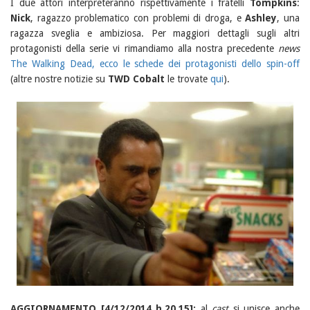
I due attori interpreteranno rispettivamente i fratelli
Tompkins
:
Nick
, ragazzo problematico con problemi di droga, e
Ashley
, una
ragazza sveglia e ambiziosa. Per maggiori dettagli sugli altri
protagonisti della serie vi rimandiamo alla nostra precedente
news
The Walking Dead, ecco le schede dei protagonisti dello spin-off
(altre nostre notizie su
TWD Cobalt
le trovate
qui
).
AGGIORNAMENTO [4/12/2014 h.20.15]:
al
cast
si unisce anche