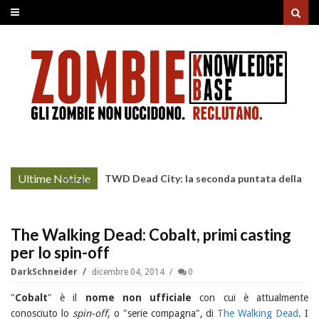
Ultime Notizie
TWD Dead City: la seconda puntata della
More »
Stagione 3 su Sky
The Walking Dead: Cobalt, primi casting
per lo spin-off
DarkSchneider
dicembre 04, 2014
0
"
Cobalt
" è il
nome non ufficiale
con cui è attualmente
conosciuto lo
spin-off
, o "serie compagna", di
The Walking Dead
. I