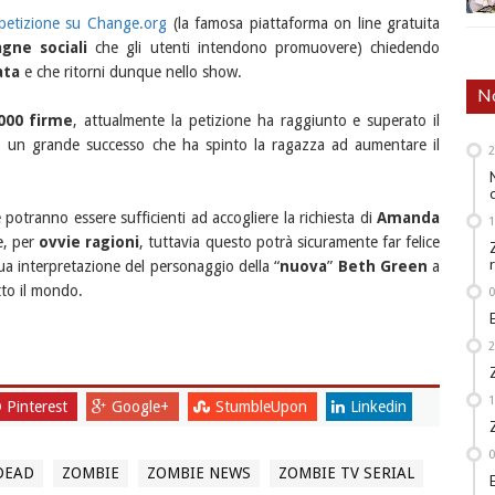
petizione su Change.org
(la famosa piattaforma on line gratuita
gne sociali
che gli utenti intendono promuovere) chiedendo
ata
e che ritorni dunque nello show.
No
000 firme
, attualmente la petizione ha raggiunto e superato il
, un grande successo che ha spinto la ragazza ad aumentare il
 potranno essere sufficienti ad accogliere la richiesta di
Amanda
e, per
ovvie ragioni
, tuttavia questo potrà sicuramente far felice
 sua interpretazione del personaggio della “
nuova
”
Beth Green
a
tto il mondo.
Pinterest
Google+
StumbleUpon
Linkedin
DEAD
ZOMBIE
ZOMBIE NEWS
ZOMBIE TV SERIAL