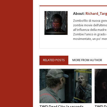
About:
Richard_Tar
Zombofilo di nuova gener
zombie movie dell’ultimo
all'influenza della madre
Zombie l'unico in grado d
movimentate, un po' meno
RELATED POSTS
MORE FROM AUTHOR
TWD Dead City: la seconda
TWD Dea