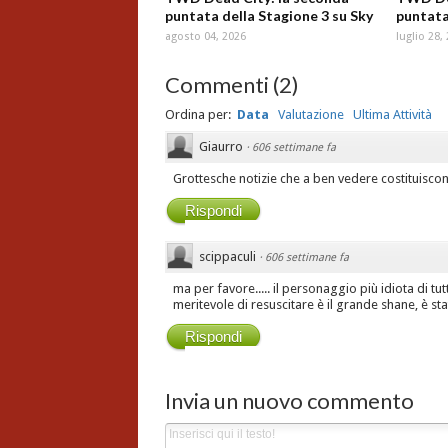
puntata della Stagione 3 su Sky
puntata
agosto 04, 2026
luglio 28,
Commenti
(
2
)
Ordina per:
Data
Valutazione
Ultima Attività
Giaurro
·
606 settimane fa
Grottesche notizie che a ben vedere costituisco
Rispondi
scippaculi
·
606 settimane fa
ma per favore..... il personaggio più idiota di tu
meritevole di resuscitare è il grande shane, è s
Rispondi
Invia un nuovo commento