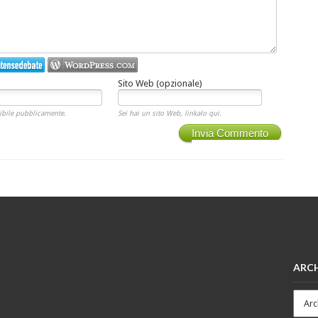
Sito Web (opzionale)
ibile pubblicamente.
Sei hai un sito Web, linkalo qui.
Invia Commento
ARCH