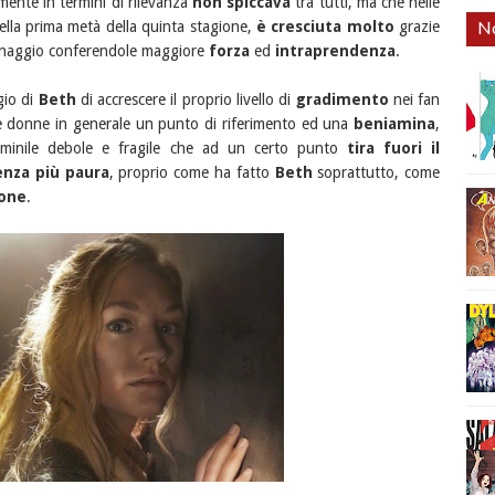
mente in termini di rilevanza
non spiccava
tra tutti, ma che nelle
No
ella prima metà della quinta stagione,
è cresciuta molto
grazie
ersonaggio conferendole maggiore
forza
ed
intraprendenza
.
gio di
Beth
di accrescere il proprio livello di
gradimento
nei fan
 le donne in generale un punto di riferimento ed una
beniamina
,
emminile debole e fragile che ad un certo punto
tira fuori il
enza più paura
, proprio come ha fatto
Beth
soprattutto, come
ione
.