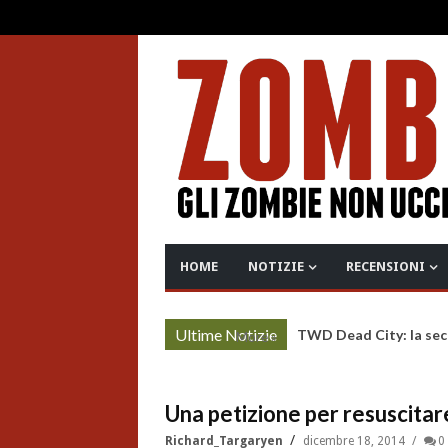
HOME
NOTIZIE
RECENSIONI
Ultime Notizie
TWD Dead City: la sec
More »
Una petizione per resuscita
Richard_Targaryen
dicembre 18, 2014
0