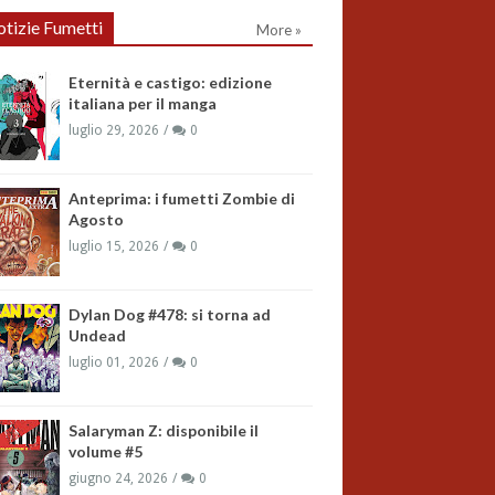
tizie Fumetti
More »
Eternità e castigo: edizione
italiana per il manga
luglio 29, 2026
0
Anteprima: i fumetti Zombie di
Agosto
luglio 15, 2026
0
Dylan Dog #478: si torna ad
Undead
luglio 01, 2026
0
Salaryman Z: disponibile il
volume #5
giugno 24, 2026
0