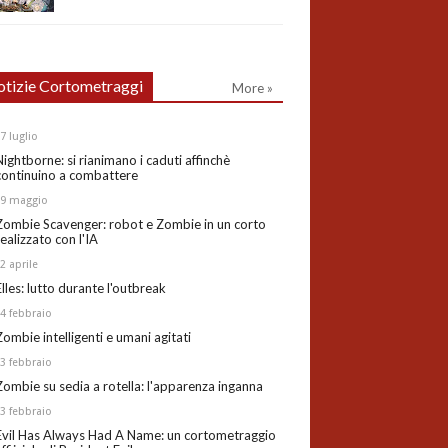
tizie Cortometraggi
More »
27
luglio
Nightborne: si rianimano i caduti affinchè
continuino a combattere
19
maggio
Zombie Scavenger: robot e Zombie in un corto
realizzato con l'IA
02
aprile
Elles: lutto durante l'outbreak
24
febbraio
Zombie intelligenti e umani agitati
13
febbraio
Zombie su sedia a rotella: l'apparenza inganna
03
febbraio
Evil Has Always Had A Name: un cortometraggio