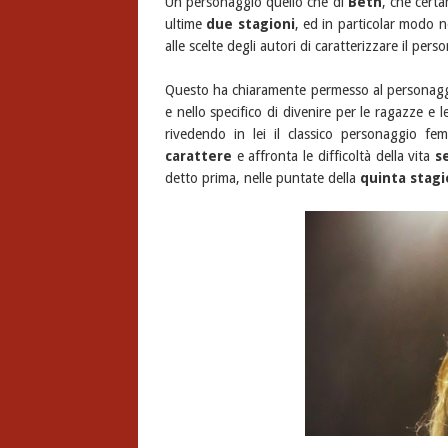
Un personaggio quello che di
Beth
, che certa
ultime
due stagioni
, ed in particolar modo n
alle scelte degli autori di caratterizzare il p
Questo ha chiaramente permesso al personag
e nello specifico di divenire per le ragazze e
rivedendo in lei il classico personaggio f
carattere
e affronta le difficoltà della vita
s
detto prima, nelle puntate della
quinta stag