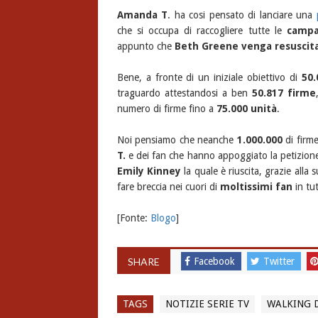
Amanda T
. ha cosi pensato di lanciare una
che si occupa di raccogliere tutte le
campa
appunto che
Beth Greene venga resuscit
Bene, a fronte di un iniziale obiettivo di
50.
traguardo attestandosi a ben
50.817 firme
numero di firme fino a
75.000 unità
.
Noi pensiamo che neanche
1.000.000
di firme
T.
e dei fan che hanno appoggiato la petizion
Emily Kinney
la quale è riuscita, grazie alla
fare breccia nei cuori di
moltissimi fan
in tu
[Fonte:
Blogo
]
SHARE
Facebook
Twitter
TAGS
NOTIZIE SERIE TV
WALKING 