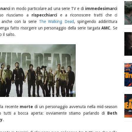
narci
in modo particolare ad una serie TV e di
immedesimarci
sso riusciamo a
rispecchiarci
e a riconoscere tratti che ci
o anche con la serie
The Walking Dead
, spingendo addirittura
enga fatto risorgere un personaggio della serie targata
AMC
. Se
 il salto.
 la recente
morte
di un personaggio avvenuta nella mid-season
o tutti a bocca aperta: ovviamente stiamo parlando di
Beth
ey
.