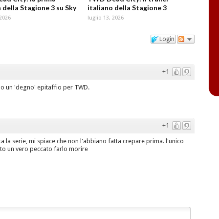
 della Stagione 3 su Sky
italiano della Stagione 3
 2026
luglio 13, 2026
Login
+1
no un 'degno' epitaffio per TWD.
+1
tta la serie, mi spiace che non l'abbiano fatta crepare prima. l'unico
tato un vero peccato farlo morire