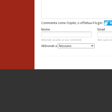
Commenta come Ospite, o effettua il login:
Nome
Email
Mostrato accanto ai tuoi commenti.
Non sarà vis
Abbonati a