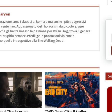
garyen
azione, ama i classici di Romero ma anche i più trasgressivi
 ventennio. Appassionato dell' horror sin da piccolo grazie
 che gli ha trasmesso la passione per Dylan Dog, trova il genere
i stupirlo sempre. Predilige le produzioni violente e
 quelle introspettive alla The Walking Dead.
Se
d City: la prima
TWD Dead City: il trailer