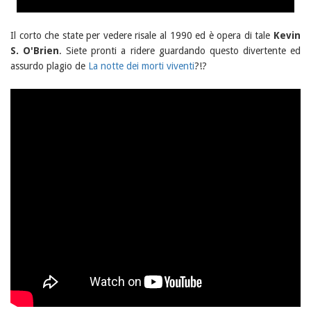
Il corto che state per vedere risale al 1990 ed è opera di tale
Kevin
S. O'Brien
. Siete pronti a ridere guardando questo divertente ed
assurdo plagio de
La notte dei morti viventi
?!?