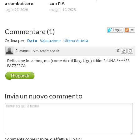
a combattere
con l'IA
luglio 27, 2026
maggio 19, 2026
Commentare
(
1
)
Login
Ordina per:
Data
Valutazione
Ultima Attività
Survivor
0
·
575 settimane fa
Bellissime locations, ma (come dice il Rag. Ugo) il film è: UNA ******
PAZZESCA
Rispondi
Invia un nuovo commento
Commenta come Ospite, o effettua il login: