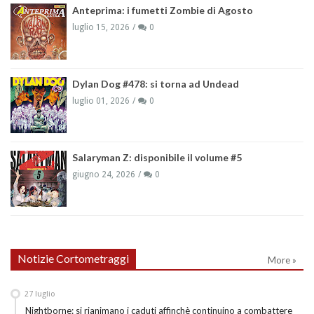
Anteprima: i fumetti Zombie di Agosto
luglio 15, 2026
0
Dylan Dog #478: si torna ad Undead
luglio 01, 2026
0
Salaryman Z: disponibile il volume #5
giugno 24, 2026
0
Notizie Cortometraggi
More »
27
luglio
Nightborne: si rianimano i caduti affinchè continuino a combattere