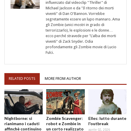
influenzato dal videoclip "Thriller" di
Michael Jackson e da "Il ritorno dei morti
viventi" di Dan O'Bannon. Vorrebbe
segretamente essere un lupo mannaro. Ama
gli Zombie (unici mostri in grado di
terrorizzarlo), le esplosioni e le donne…
ecco perché stravede per "L’alba dei morti
viventi" di Zack Snyder. Odia
profondamente gli Zombie movie di Lucio
Fulci.
RELATED POSTS
MORE FROM AUTHOR
Nightborne: si
Zombie Scavenger:
Elles: lutto durante
rianimano i caduti
robot e Zombie in
l'outbreak
affinchè continuino
un corto realizzato
aprile 02, 2026