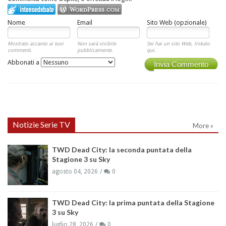
Nome
Email
Sito Web (opzionale)
Mostrato accanto ai tuoi
Non sarà visibile
Sei hai un sito Web, linkalo
commenti.
pubblicamente.
qui.
Abbonati a
Invia Commento
Notizie Serie TV
More »
TWD Dead City: la seconda puntata della
Stagione 3 su Sky
agosto 04, 2026
0
TWD Dead City: la prima puntata della Stagione
3 su Sky
luglio 28, 2026
0