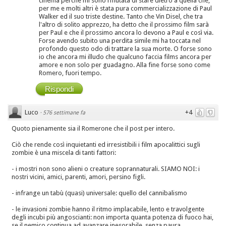
cinema perchè mi sono rifiutata di stare dietro a quella che,
per me e molti altri è stata pura commercializzazione di Paul
Walker ed il suo triste destine. Tanto che Vin Disel, che tra
l'altro di solito apprezzo, ha detto che il prossimo film sarà
per Paul e che il prossimo ancora lo devono a Paul e così via.
Forse avendo subito una perdita simile mi ha toccata nel
profondo questo odo di trattare la sua morte. O forse sono
io che ancora mi illudo che qualcuno faccia films ancora per
amore e non solo per guadagno. Alla fine forse sono come
Romero, fuori tempo.
Rispondi
Luco
+4
·
576 settimane fa
Quoto pienamente sia il Romerone che il post per intero.
Ciò che rende così inquietanti ed irresistibili i film apocalittici sugli
zombie è una miscela di tanti fattori:
- i mostri non sono alieni o creature soprannaturali. SIAMO NOI: i
nostri vicini, amici, parenti, amori, persino figli.
- infrange un tabù (quasi) universale: quello del cannibalismo
- le invasioni zombie hanno il ritmo implacabile, lento e travolgente
degli incubi più angoscianti: non importa quanta potenza di fuoco hai,
se il nemico continua ad avanzare inesorabile, senza paura,