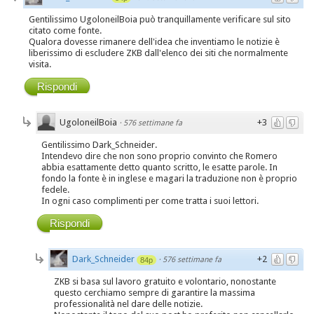
Gentilissimo UgoloneilBoia può tranquillamente verificare sul sito
citato come fonte.
Qualora dovesse rimanere dell'idea che inventiamo le notizie è
liberissimo di escludere ZKB dall'elenco dei siti che normalmente
visita.
Rispondi
UgoloneilBoia
+3
·
576 settimane fa
Gentilissimo Dark_Schneider.
Intendevo dire che non sono proprio convinto che Romero
abbia esattamente detto quanto scritto, le esatte parole. In
fondo la fonte è in inglese e magari la traduzione non è proprio
fedele.
In ogni caso complimenti per come tratta i suoi lettori.
Rispondi
Dark_Schneider
+2
·
576 settimane fa
84p
ZKB si basa sul lavoro gratuito e volontario, nonostante
questo cerchiamo sempre di garantire la massima
professionalità nel dare delle notizie.