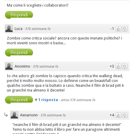
Ma come li scegliete i collaboratori?
Rispondi
Luca
-1
·
576 settimane fa
Zombie come critica sociale? ancora con queste menate politiche? i
morti viventi sono mostri e basta...
Rispondi
Anonimo
+3
·
576 settimane fa
Io che adoro gli zombie lo capisco quando critica the walking dead,
perché è molto molto noioso. Lo definirei come un beautifull con
qualche zombie qua e la buttato a caso. Neanche il film di brad pitt è
un granché ma almeno è decente!
Rispondi
1 risposta
·
attivo 576 settimane fa
Aenarionn
+4
·
576 settimane fa
"neanche il film di brad pitt è un granché ma almeno è decente!"
Temo tu non abbia letto il libro per fare un paragone altrimenti