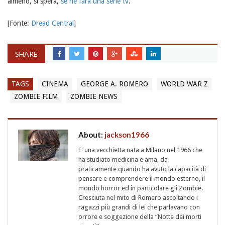
almeno, si spera,
se ne farà una serie tv
.
[Fonte:
Dread Central
]
SHARE
TAGS
CINEMA
GEORGE A. ROMERO
WORLD WAR Z
ZOMBIE FILM
ZOMBIE NEWS
About:
jackson1966
E' una vecchietta nata a Milano nel 1966 che
ha studiato medicina e ama, da
praticamente quando ha avuto la capacità di
pensare e comprendere il mondo esterno, il
mondo horror ed in particolare gli Zombie.
Cresciuta nel mito di Romero ascoltando i
ragazzi più grandi di lei che parlavano con
orrore e soggezione della “Notte dei morti