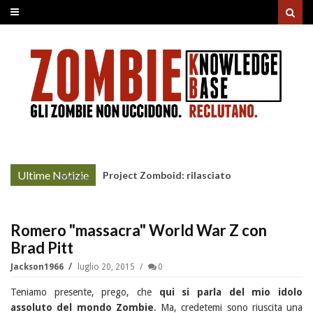
Ultime Notizie
Unholy Night: la nonna non-morta rovina il
More »
cenone di Natale
Romero "massacra" World War Z con
Brad Pitt
Jackson1966
luglio 20, 2015
0
Teniamo presente, prego, che
qui si parla del mio idolo
assoluto del mondo Zombie
. Ma, credetemi sono riuscita una