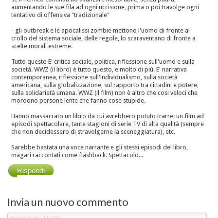
aumentando le sue fila ad ogni uccisione, prima o poi travolge ogni
tentativo di offensiva "tradizionale"
- gli outbreak e le apocalissi zombie mettono l'uomo di fronte al
crollo del sistema sociale, delle regole, lo scaraventano di fronte a
scelte morali estreme.
Tutto questo E' critica sociale, politica, riflessione sull'uomo e sulla
società. WWZ (il libro) è tutto questo, e molto di più. E' narrativa
contemporanea, riflessione sull'individualismo, sulla società
americana, sulla globalizzazione, sul rapporto tra cittadini e potere,
sulla solidarietà umana. WWZ (il film) non è altro che cosi veloci che
mordono persone lente che fanno cose stupide.
Hanno massacrato un libro da cui avrebbero potuto trarre: un film ad
episodi spettacolare, tante stagioni di serie TV di alta qualità (sempre
che non decidessero di stravolgerne la sceneggiatura), etc.
Sarebbe bastata una voce narrante e gli stessi episodi del libro,
magari raccontati come flashback. Spettacolo...
Rispondi
Invia un nuovo commento