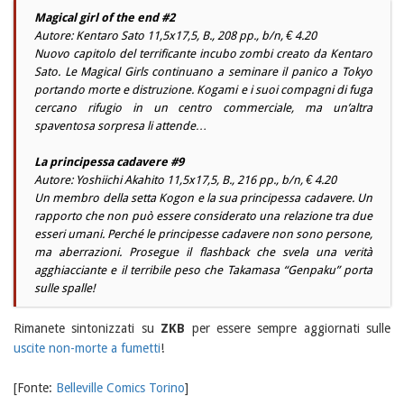
Magical girl of the end #2
Autore: Kentaro Sato 11,5x17,5, B., 208 pp., b/n, € 4.20
Nuovo capitolo del terrificante incubo zombi creato da Kentaro
Sato. Le Magical Girls continuano a seminare il panico a Tokyo
portando morte e distruzione. Kogami e i suoi compagni di fuga
cercano rifugio in un centro commerciale, ma un’altra
spaventosa sorpresa li attende…
La principessa cadavere #9
Autore: Yoshiichi Akahito 11,5x17,5, B., 216 pp., b/n, € 4.20
Un membro della setta Kogon e la sua principessa cadavere. Un
rapporto che non può essere considerato una relazione tra due
esseri umani. Perché le principesse cadavere non sono persone,
ma aberrazioni. Prosegue il flashback che svela una verità
agghiacciante e il terribile peso che Takamasa “Genpaku” porta
sulle spalle!
Rimanete sintonizzati su
ZKB
per essere sempre aggiornati sulle
uscite non-morte a fumetti
!
[Fonte:
Belleville Comics Torino
]