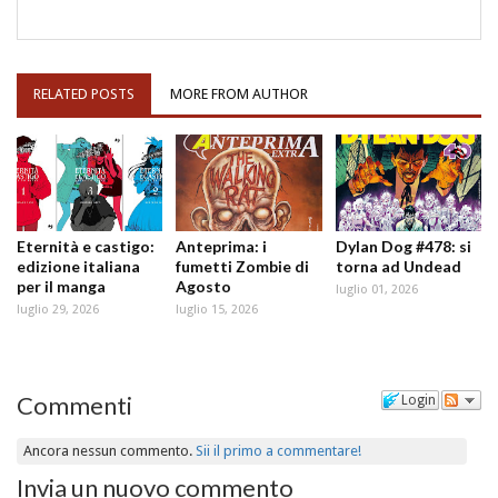
RELATED POSTS
MORE FROM AUTHOR
Eternità e castigo:
Anteprima: i
Dylan Dog #478: si
edizione italiana
fumetti Zombie di
torna ad Undead
per il manga
Agosto
luglio 01, 2026
luglio 29, 2026
luglio 15, 2026
Commenti
Login
Ancora nessun commento.
Sii il primo a commentare!
Invia un nuovo commento