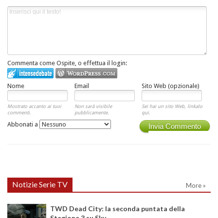
Commenta come Ospite, o effettua il login:
Nome
Email
Sito Web (opzionale)
Mostrato accanto ai tuoi
Non sarà visibile
Sei hai un sito Web, linkalo
commenti.
pubblicamente.
qui.
Abbonati a
Invia Commento
Notizie Serie TV
More »
TWD Dead City: la seconda puntata della
Stagione 3 su Sky