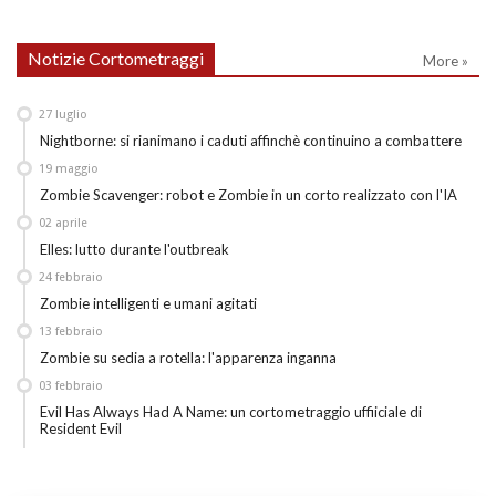
Notizie Cortometraggi
More »
27
luglio
Nightborne: si rianimano i caduti affinchè continuino a combattere
19
maggio
Zombie Scavenger: robot e Zombie in un corto realizzato con l'IA
02
aprile
Elles: lutto durante l'outbreak
24
febbraio
Zombie intelligenti e umani agitati
13
febbraio
Zombie su sedia a rotella: l'apparenza inganna
03
febbraio
Evil Has Always Had A Name: un cortometraggio uffiiciale di
Resident Evil