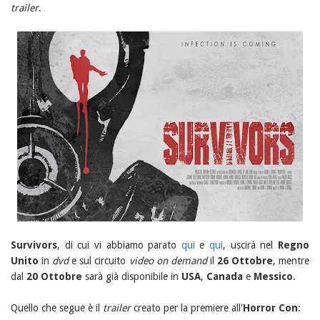
trailer
.
Survivors
, di cui vi abbiamo parato
qui
e
qui
, uscirà nel
Regno
Unito
in
dvd
e sul circuito
video on demand
il
26 Ottobre
, mentre
dal
20 Ottobre
sarà già disponibile in
USA
,
Canada
e
Messico
.
Quello che segue è il
trailer
creato per la premiere all'
Horror Con
: