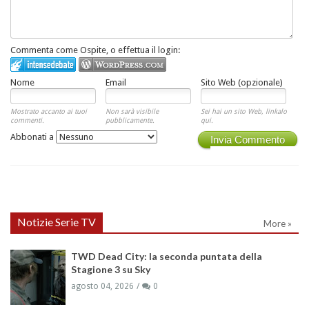
Commenta come Ospite, o effettua il login:
Nome
Email
Sito Web (opzionale)
Mostrato accanto ai tuoi
Non sarà visibile
Sei hai un sito Web, linkalo
commenti.
pubblicamente.
qui.
Abbonati a
Invia Commento
Notizie Serie TV
More »
TWD Dead City: la seconda puntata della
Stagione 3 su Sky
agosto 04, 2026
0