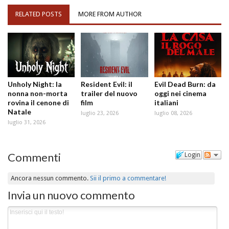
RELATED POSTS
MORE FROM AUTHOR
Unholy Night: la
Resident Evil: il
Evil Dead Burn: da
nonna non-morta
trailer del nuovo
oggi nei cinema
rovina il cenone di
film
italiani
Natale
luglio 23, 2026
luglio 08, 2026
luglio 31, 2026
Commenti
Login
Ancora nessun commento.
Sii il primo a commentare!
Invia un nuovo commento