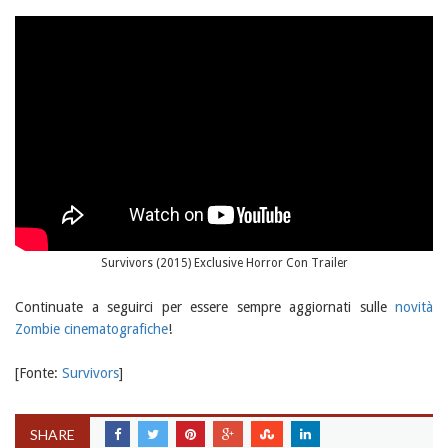
Survivors (2015) Exclusive Horror Con Trailer
Continuate a seguirci per essere sempre aggiornati sulle
novità
Zombie cinematografiche
!
[Fonte:
Survivors
]
SHARE