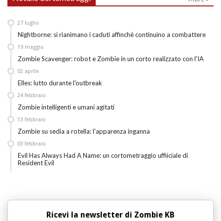
27
luglio
Nightborne: si rianimano i caduti affinchè continuino a combattere
19
maggio
Zombie Scavenger: robot e Zombie in un corto realizzato con l'IA
02
aprile
Elles: lutto durante l'outbreak
24
febbraio
Zombie intelligenti e umani agitati
13
febbraio
Zombie su sedia a rotella: l'apparenza inganna
03
febbraio
Evil Has Always Had A Name: un cortometraggio uffiiciale di
Resident Evil
Ricevi la newsletter di Zombie KB