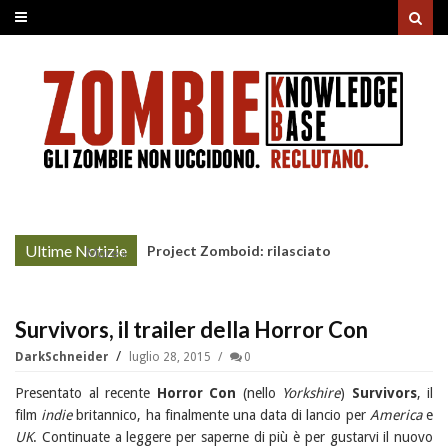
Ultime Notizie
Project Zomboid: rilasciato
More »
l'aggiornamento "Build 42"
Survivors, il trailer della Horror Con
DarkSchneider
luglio 28, 2015
0
Presentato al recente
Horror Con
(nello
Yorkshire
)
Survivors
, il
film
indie
britannico, ha finalmente una data di lancio per
America
e
UK
. Continuate a leggere per saperne di più è per gustarvi il nuovo