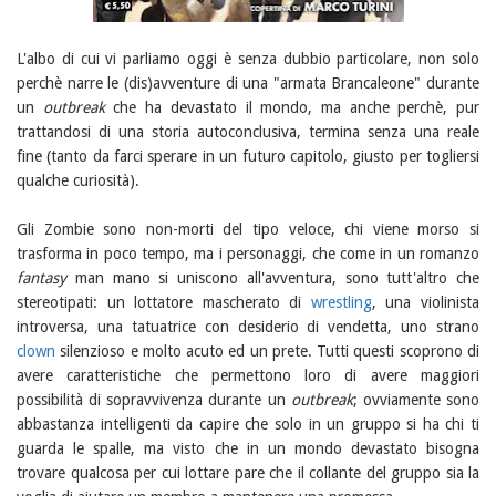
L'albo di cui vi parliamo oggi è senza dubbio particolare, non solo
perchè narre le (dis)avventure di una "armata Brancaleone" durante
un
outbreak
che ha devastato il mondo, ma anche perchè, pur
trattandosi di una storia autoconclusiva, termina senza una reale
fine (tanto da farci sperare in un futuro capitolo, giusto per togliersi
qualche curiosità).
Gli Zombie sono non-morti del tipo veloce, chi viene morso si
trasforma in poco tempo, ma i personaggi, che come in un romanzo
fantasy
man mano si uniscono all'avventura, sono tutt'altro che
stereotipati: un lottatore mascherato di
wrestling
, una violinista
introversa, una tatuatrice con desiderio di vendetta, uno strano
clown
silenzioso e molto acuto ed un prete. Tutti questi scoprono di
avere caratteristiche che permettono loro di avere maggiori
possibilità di sopravvivenza durante un
outbreak
; ovviamente sono
abbastanza intelligenti da capire che solo in un gruppo si ha chi ti
guarda le spalle, ma visto che in un mondo devastato bisogna
trovare qualcosa per cui lottare pare che il collante del gruppo sia la