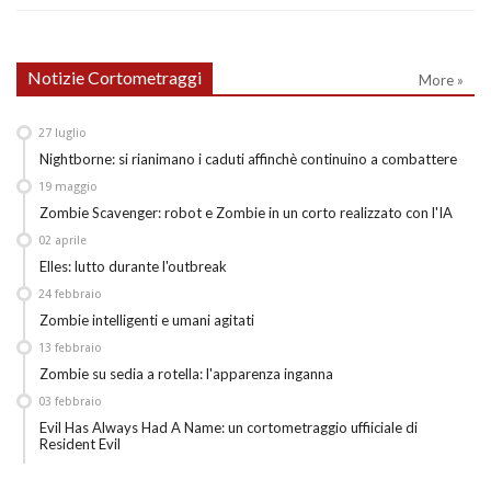
Notizie Cortometraggi
More »
27
luglio
Nightborne: si rianimano i caduti affinchè continuino a combattere
19
maggio
Zombie Scavenger: robot e Zombie in un corto realizzato con l'IA
02
aprile
Elles: lutto durante l'outbreak
24
febbraio
Zombie intelligenti e umani agitati
13
febbraio
Zombie su sedia a rotella: l'apparenza inganna
03
febbraio
Evil Has Always Had A Name: un cortometraggio uffiiciale di
Resident Evil