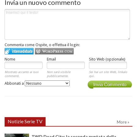
Invia un nuovo commento
Commenta come Ospite, o effettua il login:
Nome
Email
Sito Web (opzionale)
Mostrato accanto ai tuoi
Non sarà visibile
Sei hai un sito Web, linkalo
commenti.
pubblicamente.
qui.
Abbonati a
Invia Commento
Notizie Serie TV
More »
TWD Dead City: la seconda puntata della