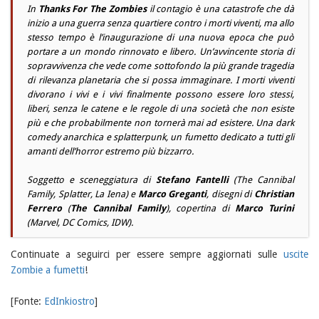
In
Thanks For The Zombies
il contagio è una catastrofe che dà
inizio a una guerra senza quartiere contro i morti viventi, ma allo
stesso tempo è l’inaugurazione di una nuova epoca che può
portare a un mondo rinnovato e libero. Un’avvincente storia di
sopravvivenza che vede come sottofondo la più grande tragedia
di rilevanza planetaria che si possa immaginare. I morti viventi
divorano i vivi e i vivi finalmente possono essere loro stessi,
liberi, senza le catene e le regole di una società che non esiste
più e che probabilmente non tornerà mai ad esistere. Una
dark
comedy
anarchica e
splatterpunk
, un fumetto dedicato a tutti gli
amanti dell’horror estremo più bizzarro.
Soggetto e sceneggiatura di
Stefano Fantelli
(
The Cannibal
Family, Splatter, La Iena
) e
Marco Greganti
, disegni di
Christian
Ferrero
(
The Cannibal Family
), copertina di
Marco Turini
(
Marvel, DC Comics, IDW
).
Continuate a seguirci per essere sempre aggiornati sulle
uscite
Zombie a fumetti
!
[Fonte:
EdInkiostro
]