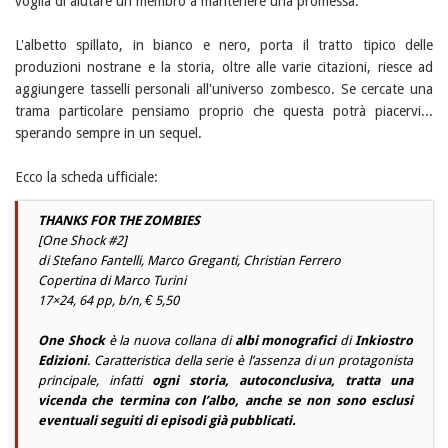
voglia di aiutare un membro a mantenere una promessa.
L'albetto spillato, in bianco e nero, porta il tratto tipico delle
produzioni nostrane e la storia, oltre alle varie citazioni, riesce ad
aggiungere tasselli personali all'universo zombesco. Se cercate una
trama particolare pensiamo proprio che questa potrà piacervi...
sperando sempre in un sequel.
Ecco la scheda ufficiale:
THANKS FOR THE ZOMBIES
[One Shock #2]
di Stefano Fantelli, Marco Greganti, Christian Ferrero
Copertina di Marco Turini
17×24, 64 pp, b/n, € 5,50
One Shock
è la nuova collana di
albi monografici
di
Inkiostro
Edizioni
. Caratteristica della serie è l’assenza di un protagonista
principale, infatti
ogni storia, autoconclusiva, tratta una
vicenda che termina con l’albo, anche se non sono esclusi
eventuali seguiti di episodi già pubblicati.