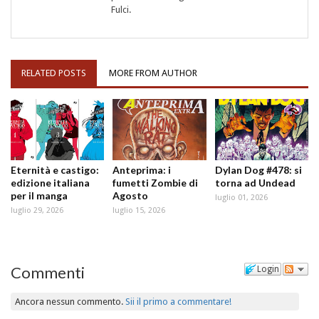
Fulci.
RELATED POSTS
MORE FROM AUTHOR
Eternità e castigo:
Anteprima: i
Dylan Dog #478: si
edizione italiana
fumetti Zombie di
torna ad Undead
per il manga
Agosto
luglio 01, 2026
luglio 29, 2026
luglio 15, 2026
Commenti
Login
Ancora nessun commento.
Sii il primo a commentare!