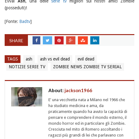
Evvai
Ash
, una delle
serie tv
migliori sui nostri amici Zombie
(posseduti)!
[Fonte:
Badtv
]
SHARE
TAGS
ash
ash vs evil dead
evil dead
NOTIZIE SERIE TV
ZOMBIE NEWS ZOMBIE TV SERIAL
About:
jackson1966
E' una vecchietta nata a Milano nel 1966 che
ha studiato medicina e ama, da
praticamente quando ha avuto la capacità di
pensare e comprendere il mondo esterno, il
mondo horror ed in particolare gli Zombie.
Cresciuta nel mito di Romero ascoltando i
ragazzi più grandi di lei che parlavano con