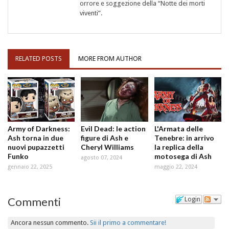
orrore e soggezione della “Notte dei morti
viventi”.
RELATED POSTS
MORE FROM AUTHOR
Army of Darkness:
Evil Dead: le action
L'Armata delle
Ash torna in due
figure di Ash e
Tenebre: in arrivo
nuovi pupazzetti
Cheryl Williams
la replica della
Funko
motosega di Ash
agosto 07, 2024
gennaio 22, 2025
maggio 22, 2024
Commenti
Login
Ancora nessun commento.
Sii il primo a commentare!