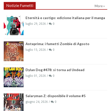
Notizie Fumetti
More »
Eternità e castigo: edizione italiana per il manga
luglio 29, 2026
0
Anteprima: i fumetti Zombie di Agosto
luglio 15, 2026
0
Dylan Dog #478: si torna ad Undead
luglio 01, 2026
0
Salaryman Z: disponibile il volume #5
giugno 24, 2026
0