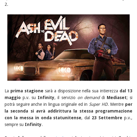
2.
La
prima stagione
sarà a disposizione nella sua intierezza
dal 13
maggio
p.v. su
Infinity
, il servizio
on demand
di
Mediaset
; si
potrà seguire anche in lingua originale ed in
Super HD
. Mentre
per
la seconda si avrà addirittura la stessa programmazione
con la messa in onda statunitense
, dal
23 Settembre
p.v.,
sempre su
Infinity
.