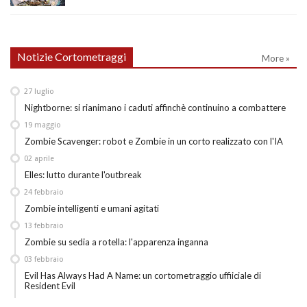
Notizie Cortometraggi
More »
27
luglio
Nightborne: si rianimano i caduti affinchè continuino a combattere
19
maggio
Zombie Scavenger: robot e Zombie in un corto realizzato con l'IA
02
aprile
Elles: lutto durante l'outbreak
24
febbraio
Zombie intelligenti e umani agitati
13
febbraio
Zombie su sedia a rotella: l'apparenza inganna
03
febbraio
Evil Has Always Had A Name: un cortometraggio uffiiciale di
Resident Evil