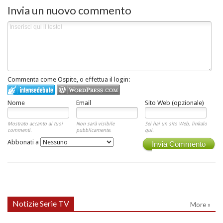
Invia un nuovo commento
Commenta come Ospite, o effettua il login:
Nome
Email
Sito Web (opzionale)
Mostrato accanto ai tuoi
Non sarà visibile
Sei hai un sito Web, linkalo
commenti.
pubblicamente.
qui.
Abbonati a
Invia Commento
Notizie Serie TV
More »