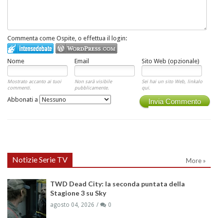
Commenta come Ospite, o effettua il login:
Nome
Email
Sito Web (opzionale)
Mostrato accanto ai tuoi
Non sarà visibile
Sei hai un sito Web, linkalo
commenti.
pubblicamente.
qui.
Abbonati a
Invia Commento
Notizie Serie TV
More »
TWD Dead City: la seconda puntata della
Stagione 3 su Sky
agosto 04, 2026
0