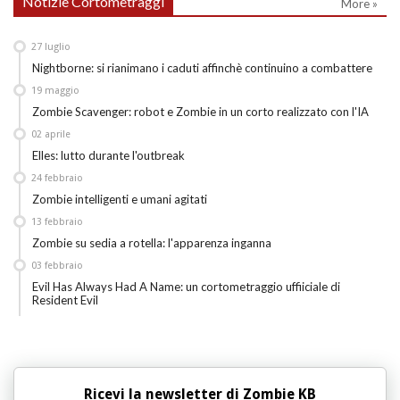
Notizie Cortometraggi
More »
27
luglio
Nightborne: si rianimano i caduti affinchè continuino a combattere
19
maggio
Zombie Scavenger: robot e Zombie in un corto realizzato con l'IA
02
aprile
Elles: lutto durante l'outbreak
24
febbraio
Zombie intelligenti e umani agitati
13
febbraio
Zombie su sedia a rotella: l'apparenza inganna
03
febbraio
Evil Has Always Had A Name: un cortometraggio uffiiciale di
Resident Evil
Ricevi la newsletter di Zombie KB