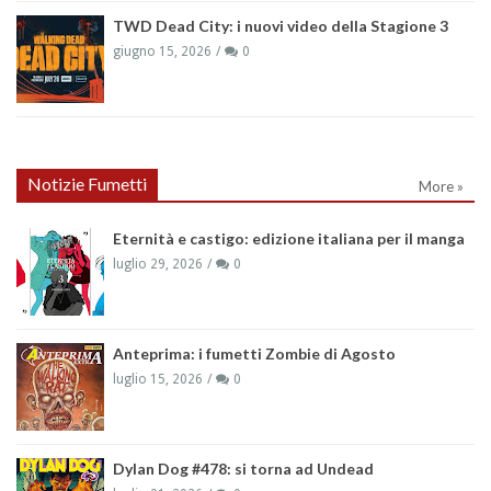
TWD Dead City: i nuovi video della Stagione 3
giugno 15, 2026
0
Notizie Fumetti
More »
Eternità e castigo: edizione italiana per il manga
luglio 29, 2026
0
Anteprima: i fumetti Zombie di Agosto
luglio 15, 2026
0
Dylan Dog #478: si torna ad Undead