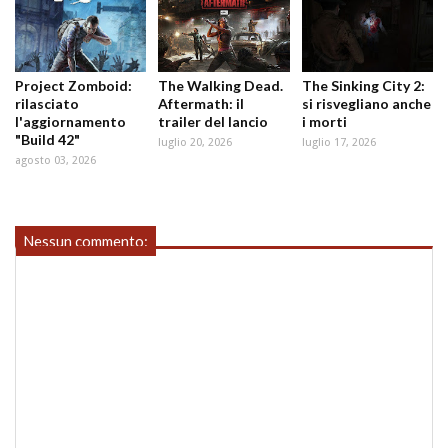
Project Zomboid:
The Walking Dead.
The Sinking City 2:
rilasciato
Aftermath: il
si risvegliano anche
l'aggiornamento
trailer del lancio
i morti
"Build 42"
luglio 20, 2026
luglio 17, 2026
agosto 03, 2026
Nessun commento: