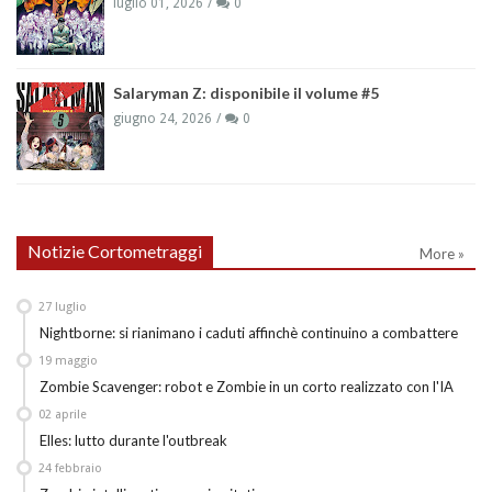
luglio 01, 2026
0
Salaryman Z: disponibile il volume #5
giugno 24, 2026
0
Notizie Cortometraggi
More »
27
luglio
Nightborne: si rianimano i caduti affinchè continuino a combattere
19
maggio
Zombie Scavenger: robot e Zombie in un corto realizzato con l'IA
02
aprile
Elles: lutto durante l'outbreak
24
febbraio