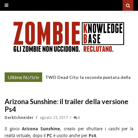
Ultime Notizie
TWD Dead City: la seconda puntata della
More »
Stagione 3 su Sky
Arizona Sunshine: il trailer della versione
Ps4
DarkSchneider
agosto 23, 2017
0
Il gioco
Arizona Sunshine
, creato per sfruttare i caschi per la
realtà virtuale, dopo il
PC
è uscito anche per
Ps4
.