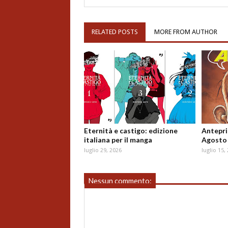
RELATED POSTS
MORE FROM AUTHOR
Eternità e castigo: edizione
Antepri
italiana per il manga
Agosto
luglio 29, 2026
luglio 15,
Nessun commento: