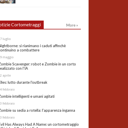
tizie Cortometraggi
More »
27
luglio
Nightborne: si rianimano i caduti affinchè
continuino a combattere
19
maggio
Zombie Scavenger: robot e Zombie in un corto
realizzato con l'IA
02
aprile
Elles: lutto durante l'outbreak
24
febbraio
Zombie intelligenti e umani agitati
13
febbraio
Zombie su sedia a rotella: l'apparenza inganna
03
febbraio
Evil Has Always Had A Name: un cortometraggio