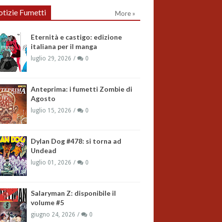
tizie Fumetti
More »
Eternità e castigo: edizione
italiana per il manga
luglio 29, 2026
0
Anteprima: i fumetti Zombie di
Agosto
luglio 15, 2026
0
Dylan Dog #478: si torna ad
Undead
luglio 01, 2026
0
Salaryman Z: disponibile il
volume #5
giugno 24, 2026
0