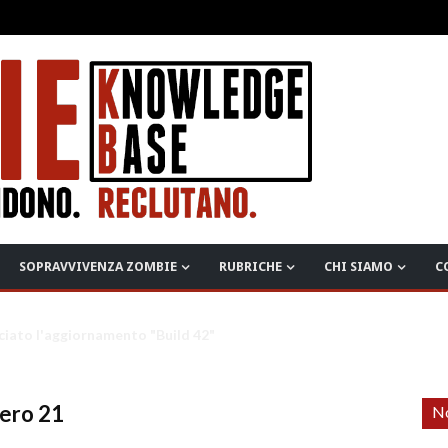
SOPRAVVIVENZA ZOMBIE
RUBRICHE
CHI SIAMO
C
ciato l'aggiornamento "Build 42"
mero 21
No