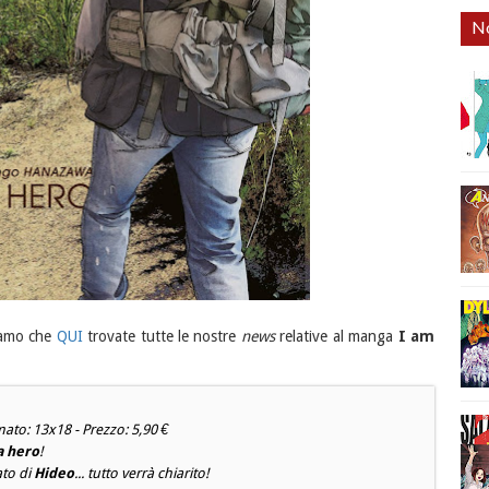
No
rdiamo che
QUI
trovate tutte le nostre
news
relative al manga
I am
ato: 13x18 - Prezzo: 5,90 €
a hero
!
ato di
Hideo
... tutto verrà chiarito!