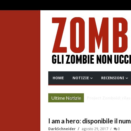
HOME
NOTIZIE
RECENSIONI
Ultime Notizie
Project Zomboid: rilas
More »
I am a hero: disponibile il nu
DarkSchneider
agosto 29, 2017
0