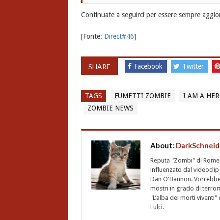
Continuate a seguirci per essere sempre aggior
[Fonte:
Direct#46
]
SHARE
Facebook
Twitter
TAGS
FUMETTI ZOMBIE
I AM A HE
ZOMBIE NEWS
About:
DarkSchneid
Reputa "Zombi" di Romero,
influenzato dal videoclip 
Dan O'Bannon. Vorrebbe 
mostri in grado di terro
"L’alba dei morti vivent
Fulci.