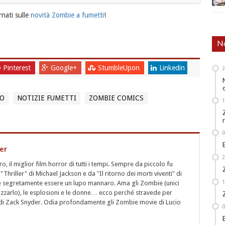
nati sulle
novità Zombie a fumetti
!
No
Pinterest
Google+
StumbleUpon
Linkedin
RO
NOTIZIE FUMETTI
ZOMBIE COMICS
er
 il miglior film horror di tutti i tempi. Sempre da piccolo fu
"Thriller" di Michael Jackson e da "Il ritorno dei morti viventi" di
segretamente essere un lupo mannaro. Ama gli Zombie (unici
rizzarlo), le esplosioni e le donne… ecco perché stravede per
i" di Zack Snyder. Odia profondamente gli Zombie movie di Lucio