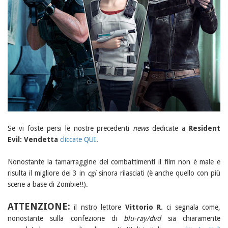
Se vi foste persi le nostre precedenti
news
dedicate a
Resident
Evil: Vendetta
cliccate QUI
.
Nonostante la tamarraggine dei combattimenti il film non è male e
risulta il migliore dei 3 in
cgi
sinora rilasciati (è anche quello con più
scene a base di Zombie!!).
ATTENZIONE:
il nstro lettore
Vittorio R.
ci segnala come,
nonostante sulla confezione di
blu-ray/dvd
sia chiaramente