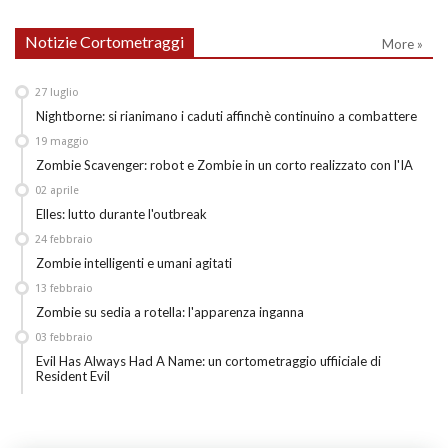
Notizie Cortometraggi
More »
27
luglio
Nightborne: si rianimano i caduti affinchè continuino a combattere
19
maggio
Zombie Scavenger: robot e Zombie in un corto realizzato con l'IA
02
aprile
Elles: lutto durante l'outbreak
24
febbraio
Zombie intelligenti e umani agitati
13
febbraio
Zombie su sedia a rotella: l'apparenza inganna
03
febbraio
Evil Has Always Had A Name: un cortometraggio uffiiciale di
Resident Evil