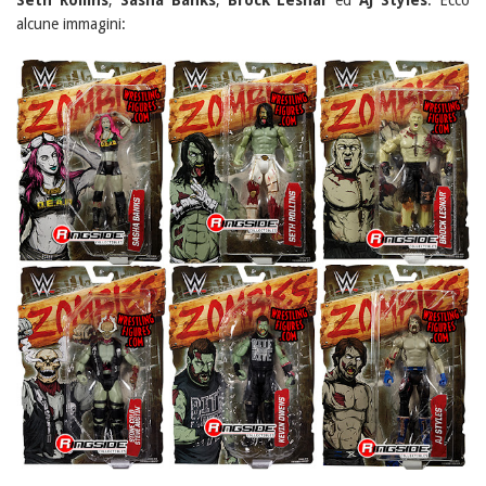
Seth Rollins
,
Sasha Banks
,
Brock Lesnar
ed
AJ Styles
. Ecco
alcune immagini: