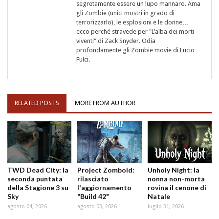
segretamente essere un lupo mannaro. Ama
gli Zombie (unici mostri in grado di
terrorizzarlo), le esplosioni e le donne…
ecco perché stravede per "L’alba dei morti
viventi" di Zack Snyder. Odia
profondamente gli Zombie movie di Lucio
Fulci.
RELATED POSTS
MORE FROM AUTHOR
TWD Dead City: la
Project Zomboid:
Unholy Night: la
seconda puntata
rilasciato
nonna non-morta
della Stagione 3 su
l'aggiornamento
rovina il cenone di
Sky
"Build 42"
Natale
agosto 04, 2026
agosto 03, 2026
luglio 31, 2026