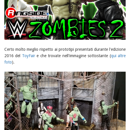
Certo molto meglio rispetto ai prototipi presentati durante l'edizione
2016 del
ToyFair
e che trovate nell'immagine sottostante (
qui altre
foto
).