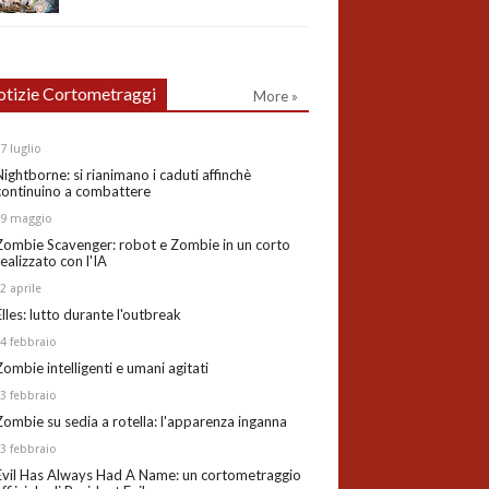
tizie Cortometraggi
More »
27
luglio
Nightborne: si rianimano i caduti affinchè
continuino a combattere
19
maggio
Zombie Scavenger: robot e Zombie in un corto
realizzato con l'IA
02
aprile
Elles: lutto durante l'outbreak
24
febbraio
Zombie intelligenti e umani agitati
13
febbraio
Zombie su sedia a rotella: l'apparenza inganna
03
febbraio
Evil Has Always Had A Name: un cortometraggio