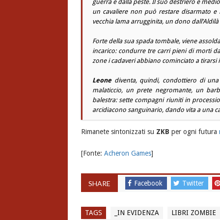
guerra e dalla peste. Il suo destriero è medio
un cavaliere non può restare disarmato e la
vecchia lama arrugginita, un dono dall’Aldilà
Forte della sua spada tombale, viene assold
incarico: condurre tre carri pieni di morti 
zone i cadaveri abbiano cominciato a tirarsi in 
Leone
diventa, quindi, condottiero di una
malaticcio, un prete negromante, un barb
balestra: sette compagni riuniti in processio
arcidiacono sanguinario, dando vita a una c
Rimanete sintonizzati su
ZKB
per ogni futura
[Fonte:
Acheron Games
]
SHARE
Facebook
Twitter
TAGS
_IN EVIDENZA
LIBRI ZOMBIE