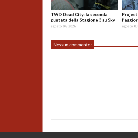
TWD Dead City: la seconda
Project
puntata della Stagione 3 su Sky
l'aggio
agosto 04, 2026
agosto 03
Nessun commento: