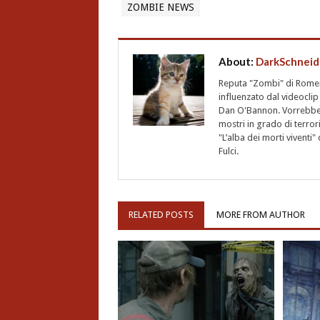
ZOMBIE NEWS
About:
DarkSchneid
Reputa "Zombi" di Romero,
influenzato dal videoclip 
Dan O'Bannon. Vorrebbe 
mostri in grado di terro
"L’alba dei morti vivent
Fulci.
RELATED POSTS
MORE FROM AUTHOR