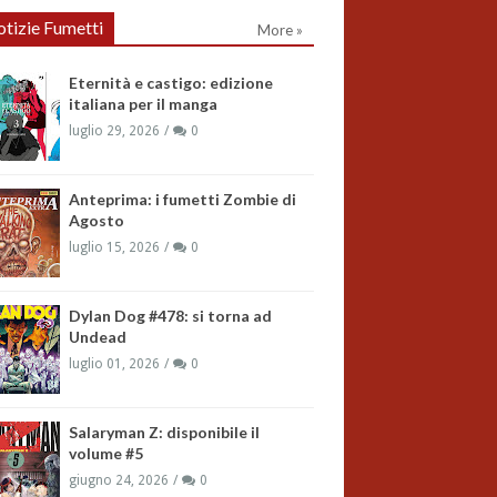
tizie Fumetti
More »
Eternità e castigo: edizione
italiana per il manga
luglio 29, 2026
0
Anteprima: i fumetti Zombie di
Agosto
luglio 15, 2026
0
Dylan Dog #478: si torna ad
Undead
luglio 01, 2026
0
Salaryman Z: disponibile il
volume #5
giugno 24, 2026
0