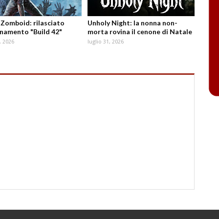
 Zomboid: rilasciato
Unholy Night: la nonna non-
rnamento "Build 42"
morta rovina il cenone di Natale
, 2026
luglio 31, 2026