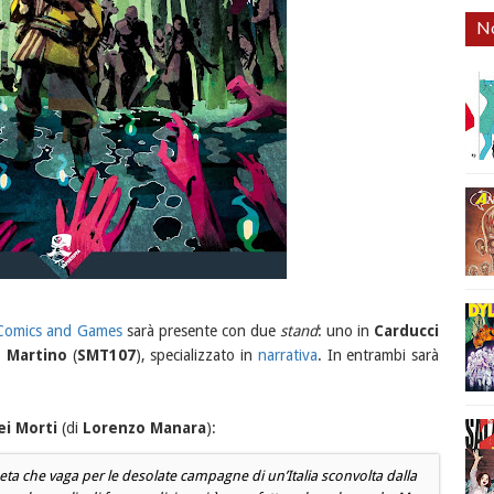
No
Comics and Games
sarà presente con due
stand
: uno in
Carducci
 Martino
(
SMT107
), specializzato in
narrativa
. In entrambi sarà
ei Morti
(di
Lorenzo Manara
):
eta che vaga per le desolate campagne di un’Italia sconvolta dalla