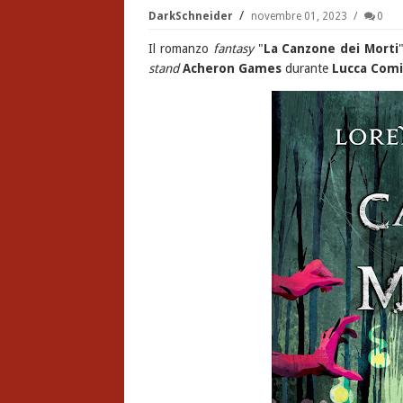
DarkSchneider
novembre 01, 2023
0
Il romanzo
fantasy
"
La Canzone dei Morti
stand
Acheron Games
durante
Lucca Comi