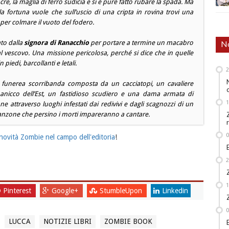
cre, la maglia di ferro sudicia e si è pure fatto rubare la spada. Ma
 fortuna vuole che sull’uscio di una cripta in rovina trovi una
 per colmare il vuoto del fodero.
ato dalla
signora di Ranacchio
per portare a termine un macabro
No
dal vescovo. Una missione pericolosa, perché si dice che in quelle
piedi, barcollanti e letali.
 funerea scorribanda composta da un cacciatopi, un cavaliere
anicco dell’Est, un fastidioso scudiero e una dama armata di
ne attraverso luoghi infestati dai redivivi e dagli scagnozzi di un
anzone che persino i morti impareranno a cantare.
novità Zombie nel campo dell'editoria
!
Pinterest
Google+
StumbleUpon
Linkedin
LUCCA
NOTIZIE LIBRI
ZOMBIE BOOK