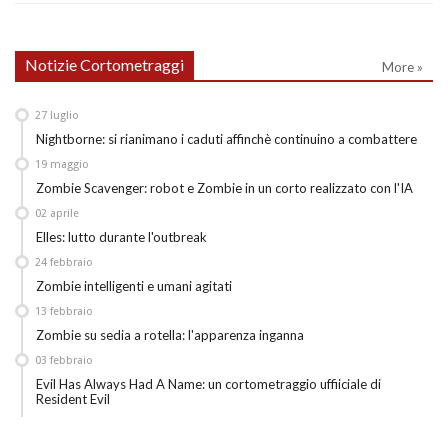
Notizie Cortometraggi
More »
27
luglio
Nightborne: si rianimano i caduti affinchè continuino a combattere
19
maggio
Zombie Scavenger: robot e Zombie in un corto realizzato con l'IA
02
aprile
Elles: lutto durante l'outbreak
24
febbraio
Zombie intelligenti e umani agitati
13
febbraio
Zombie su sedia a rotella: l'apparenza inganna
03
febbraio
Evil Has Always Had A Name: un cortometraggio uffiiciale di
Resident Evil