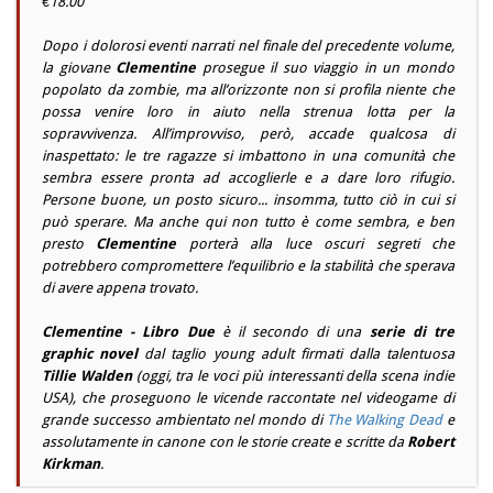
€18.00
Dopo i dolorosi eventi narrati nel finale del precedente volume,
la giovane
Clementine
prosegue il suo viaggio in un mondo
popolato da zombie, ma all’orizzonte non si profila niente che
possa venire loro in aiuto nella strenua lotta per la
sopravvivenza. All’improvviso, però, accade qualcosa di
inaspettato: le tre ragazze si imbattono in una comunità che
sembra essere pronta ad accoglierle e a dare loro rifugio.
Persone buone, un posto sicuro... insomma, tutto ciò in cui si
può sperare. Ma anche qui non tutto è come sembra, e ben
presto
Clementine
porterà alla luce oscuri segreti che
potrebbero compromettere l’equilibrio e la stabilità che sperava
di avere appena trovato.
Clementine - Libro Due
è il secondo di una
serie di tre
graphic novel
dal taglio young adult firmati dalla talentuosa
Tillie Walden
(oggi, tra le voci più interessanti della scena indie
USA), che proseguono le vicende raccontate nel videogame di
grande successo ambientato nel mondo di
The Walking Dead
e
assolutamente in canone con le storie create e scritte da
Robert
Kirkman
.