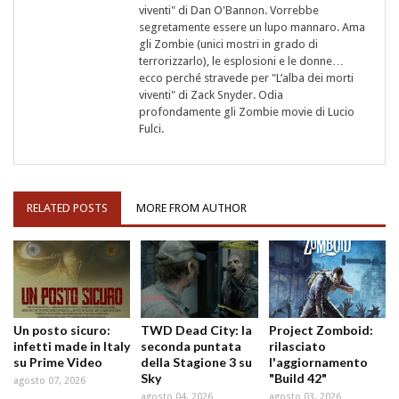
viventi" di Dan O'Bannon. Vorrebbe
segretamente essere un lupo mannaro. Ama
gli Zombie (unici mostri in grado di
terrorizzarlo), le esplosioni e le donne…
ecco perché stravede per "L’alba dei morti
viventi" di Zack Snyder. Odia
profondamente gli Zombie movie di Lucio
Fulci.
RELATED POSTS
MORE FROM AUTHOR
Un posto sicuro:
TWD Dead City: la
Project Zomboid:
infetti made in Italy
seconda puntata
rilasciato
su Prime Video
della Stagione 3 su
l'aggiornamento
Sky
"Build 42"
agosto 07, 2026
agosto 04, 2026
agosto 03, 2026