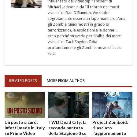
influenzato dal videoclip "Thriller" di
Michael Jackson e da "Il ritorno dei morti
viventi" di Dan O'Bannon. Vorrebbe
segretamente essere un lupo mannaro. Ama
gli Zombie (unici mostri in grado di
terrorizzarlo), le esplosioni e le donne…
ecco perché stravede per "L’alba dei morti
viventi" di Zack Snyder. Odia
profondamente gli Zombie movie di Lucio
Fulci.
RELATED POSTS
MORE FROM AUTHOR
Un posto sicuro:
TWD Dead City: la
Project Zomboid:
infetti made in Italy
seconda puntata
rilasciato
su Prime Video
della Stagione 3 su
l'aggiornamento