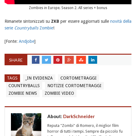
Zombies in Europe. Season 2. All series + bonus
Rimanete sintonizzati su
ZKB
per essere aggiornati sulle
novità della
serie
Countryballs
Zombie
!
[Fonte:
Andjobe
]
SHARE
TAGS
_IN EVIDENZA
CORTOMETRAGGI
COUNTRYBALLS
NOTIZIE CORTOMETRAGGI
ZOMBIE NEWS
ZOMBIE VIDEO
About:
DarkSchneider
Reputa "Zombi" di Romero, il miglior film
horror di tutti i tempi. Sempre da piccolo fu