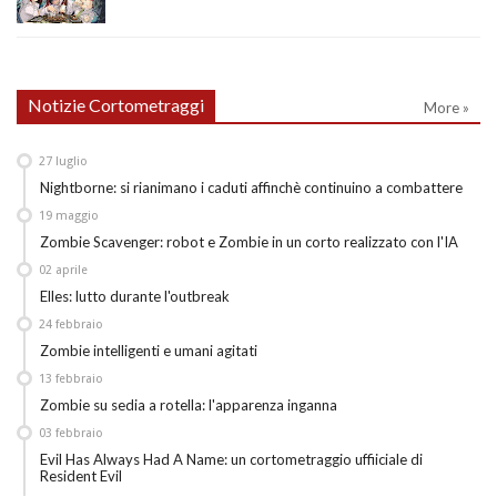
Notizie Cortometraggi
More »
27
luglio
Nightborne: si rianimano i caduti affinchè continuino a combattere
19
maggio
Zombie Scavenger: robot e Zombie in un corto realizzato con l'IA
02
aprile
Elles: lutto durante l'outbreak
24
febbraio
Zombie intelligenti e umani agitati
13
febbraio
Zombie su sedia a rotella: l'apparenza inganna
03
febbraio
Evil Has Always Had A Name: un cortometraggio uffiiciale di
Resident Evil