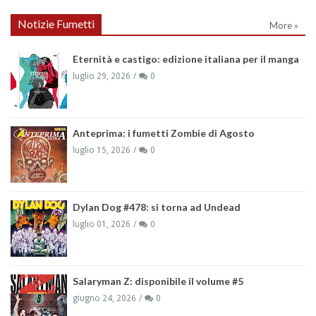
Notizie Fumetti
More »
Eternità e castigo: edizione italiana per il manga
luglio 29, 2026
0
Anteprima: i fumetti Zombie di Agosto
luglio 15, 2026
0
Dylan Dog #478: si torna ad Undead
luglio 01, 2026
0
Salaryman Z: disponibile il volume #5
giugno 24, 2026
0