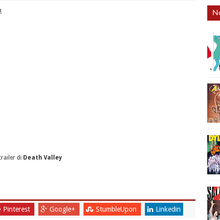
!
No
 trailer di
Death Valley
Pinterest
Google+
StumbleUpon
Linkedin