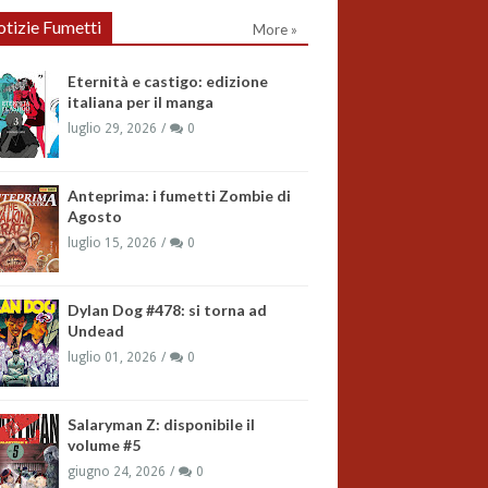
tizie Fumetti
More »
Eternità e castigo: edizione
italiana per il manga
luglio 29, 2026
0
Anteprima: i fumetti Zombie di
Agosto
luglio 15, 2026
0
Dylan Dog #478: si torna ad
Undead
luglio 01, 2026
0
Salaryman Z: disponibile il
volume #5
giugno 24, 2026
0