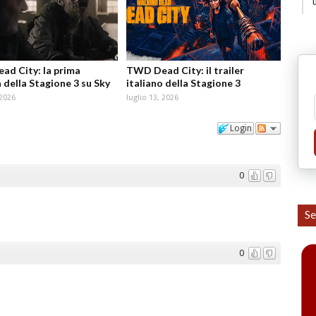
d City: la prima
TWD Dead City: il trailer
 della Stagione 3 su Sky
italiano della Stagione 3
 2026
luglio 13, 2026
Login
0
Se
0