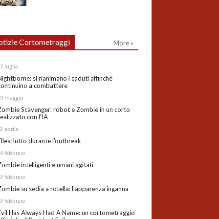
tizie Cortometraggi
More »
27
luglio
Nightborne: si rianimano i caduti affinchè
continuino a combattere
19
maggio
Zombie Scavenger: robot e Zombie in un corto
realizzato con l'IA
02
aprile
Elles: lutto durante l'outbreak
24
febbraio
Zombie intelligenti e umani agitati
13
febbraio
Zombie su sedia a rotella: l'apparenza inganna
03
febbraio
Evil Has Always Had A Name: un cortometraggio