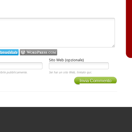
Sito Web (opzionale)
ibile pubblicamente.
Sei hai un sito Web, linkalo qui.
Invia Commento