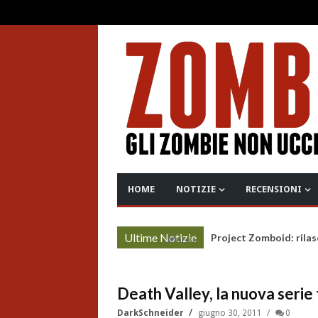
HOME
NOTIZIE
RECENSIONI
Ultime Notizie
Project Zomboid: rilas
More »
Death Valley, la nuova seri
DarkSchneider
giugno 30, 2011
0