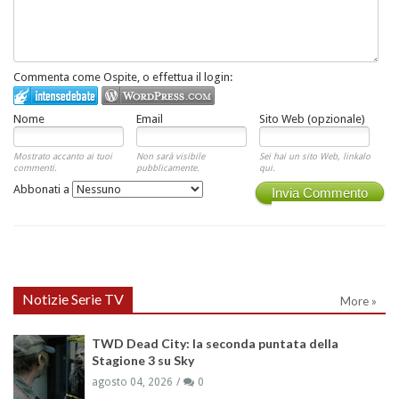
Commenta come Ospite, o effettua il login:
Nome
Email
Sito Web (opzionale)
Mostrato accanto ai tuoi
Non sarà visibile
Sei hai un sito Web, linkalo
commenti.
pubblicamente.
qui.
Abbonati a
Invia Commento
Notizie Serie TV
More »
TWD Dead City: la seconda puntata della
Stagione 3 su Sky
agosto 04, 2026
0