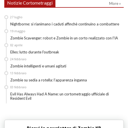
Notizie Cortometraggi
More »
27
luglio
Nightborne: si rianimano i caduti affinchè continuino a combattere
19
maggio
Zombie Scavenger: robot e Zombie in un corto realizzato con l'IA
02
aprile
Elles: lutto durante l'outbreak
24
febbraio
Zombie intelligenti e umani agitati
13
febbraio
Zombie su sedia a rotella: l'apparenza inganna
03
febbraio
Evil Has Always Had A Name: un cortometraggio uffiiciale di
Resident Evil