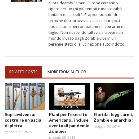
allora deambula per l'Europa cercando
riparo nei luoghi più remoti e inaccessibili
lontano dalla civiltà. E' appassionato di
tecniche di sopravvivenza in scenari post-
apocalittici e nei combattimenti con armi da
taglio. Non riuscendo tuttavia a trovare un
mondo invaso dagli Zombie vive in un
perenne stato di allucinazione auto indotto.
RELATED POSTS
MORE FROM AUTHOR
Sopravvivenza:
Piani per l'esercito
Florida: leggi, armi,
costruire un'ascia
Americano.. incluse
Zombie e anarchia!
di pietra
eventuali pandemie
maggio 08, 2014
Zombie?
gennaio 18, 2015
maggio 20, 2014