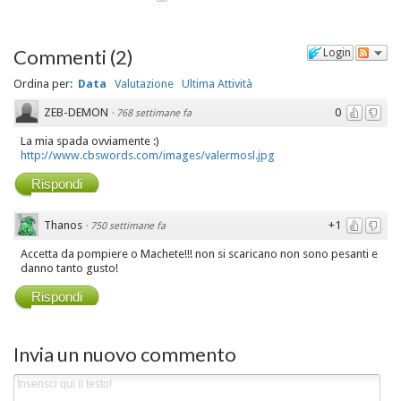
Commenti
(
2
)
Login
Ordina per:
Data
Valutazione
Ultima Attività
ZEB-DEMON
0
·
768 settimane fa
La mia spada ovviamente :)
http://www.cbswords.com/images/valermosl.jpg
Rispondi
Thanos
+1
·
750 settimane fa
Accetta da pompiere o Machete!!! non si scaricano non sono pesanti e
danno tanto gusto!
Rispondi
Invia un nuovo commento