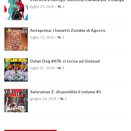
luglio 29, 2026
0
Anteprima: i fumetti Zombie di Agosto
luglio 15, 2026
0
Dylan Dog #478: si torna ad Undead
luglio 01, 2026
0
Salaryman Z: disponibile il volume #5
giugno 24, 2026
0