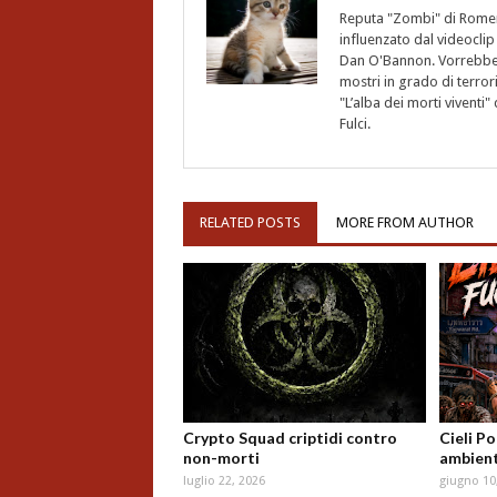
Reputa "Zombi" di Romero,
influenzato dal videoclip 
Dan O'Bannon. Vorrebbe 
mostri in grado di terro
"L’alba dei morti vivent
Fulci.
RELATED POSTS
MORE FROM AUTHOR
Crypto Squad criptidi contro
Cieli P
non-morti
ambient
luglio 22, 2026
giugno 10