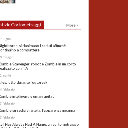
tizie Cortometraggi
More »
27
luglio
Nightborne: si rianimano i caduti affinchè
continuino a combattere
19
maggio
Zombie Scavenger: robot e Zombie in un corto
realizzato con l'IA
02
aprile
Elles: lutto durante l'outbreak
24
febbraio
Zombie intelligenti e umani agitati
13
febbraio
Zombie su sedia a rotella: l'apparenza inganna
03
febbraio
Evil Has Always Had A Name: un cortometraggio