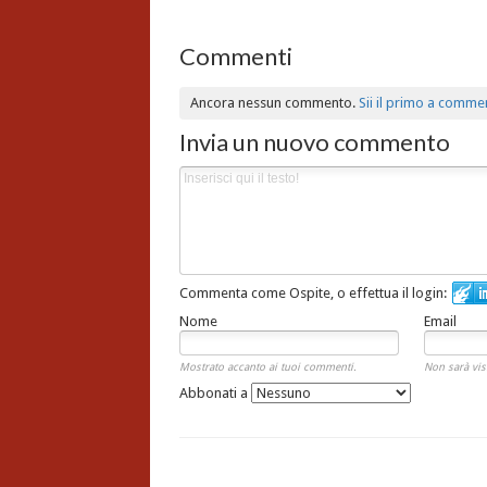
Commenti
Ancora nessun commento.
Sii il primo a comme
Invia un nuovo commento
Commenta come Ospite, o effettua il login:
Nome
Email
Mostrato accanto ai tuoi commenti.
Non sarà vis
Abbonati a