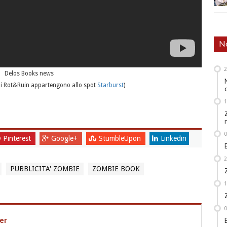
No
Delos Books news
di Rot&Ruin appartengono allo spot
Starburst
)
Pinterest
Google+
StumbleUpon
Linkedin
PUBBLICITA' ZOMBIE
ZOMBIE BOOK
er