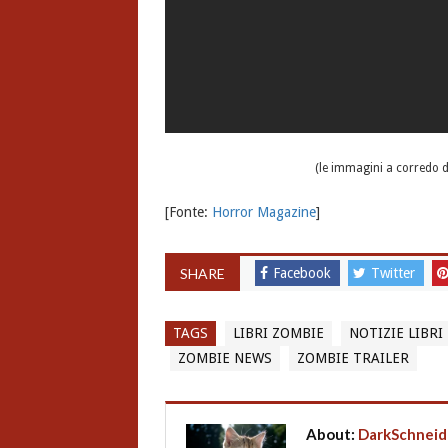
(le immagini a corredo 
[Fonte:
Horror Magazine
]
SHARE
Facebook
Twitter
TAGS
LIBRI ZOMBIE
NOTIZIE LIBRI
ZOMBIE NEWS
ZOMBIE TRAILER
About:
DarkSchneid