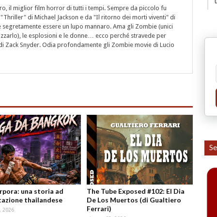
 il miglior film horror di tutti i tempi. Sempre da piccolo fu
"Thriller" di Michael Jackson e da "Il ritorno dei morti viventi" di
segretamente essere un lupo mannaro. Ama gli Zombie (unici
rizzarlo), le esplosioni e le donne… ecco perché stravede per
i" di Zack Snyder. Odia profondamente gli Zombie movie di Lucio
Se
orpora: una storia ad
The Tube Exposed #102: El Dia
azione thailandese
De Los Muertos (di Gualtiero
Ferrari)
, 2026