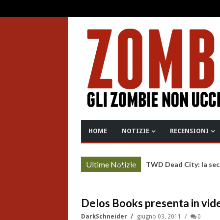
HOME
NOTIZIE
RECENSIONI
Ultime Notizie
TWD Dead City: la sec
More »
Delos Books presenta in vi
DarkSchneider
giugno 03, 2011
0