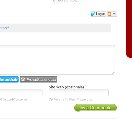
giugno 03, 2026
Login
ntare!
Sito Web (opzionale)
ibile pubblicamente.
Sei hai un sito Web, linkalo qui.
Invia Commento