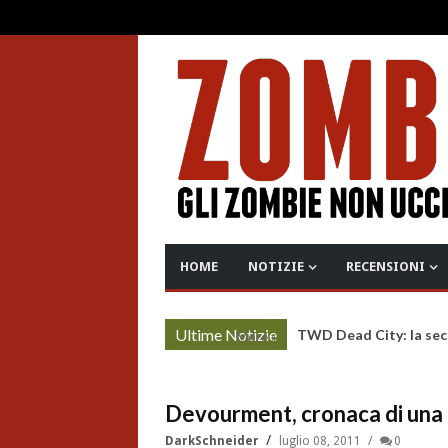
HOME
NOTIZIE
RECENSIONI
Ultime Notizie
TWD Dead City: la sec
More »
Devourment, cronaca di una
DarkSchneider
luglio 08, 2011
0