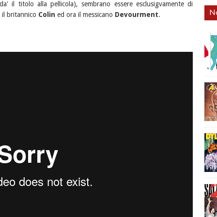
a' il titolo alla pellicola), sembrano essere esclusigvamente di
No
, il britannico
Colin
ed ora il messicano
Devourment
.