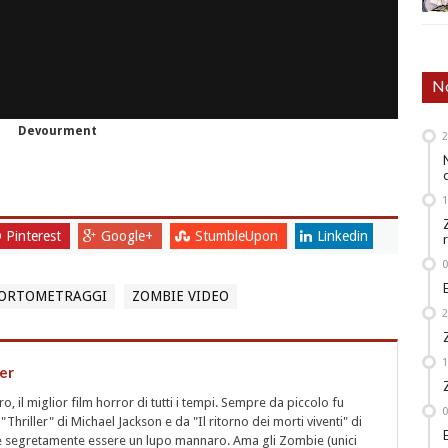
No
Devourment
Pinterest
Google+
StumbleUpon
Linkedin
CORTOMETRAGGI
ZOMBIE VIDEO
er
 il miglior film horror di tutti i tempi. Sempre da piccolo fu
"Thriller" di Michael Jackson e da "Il ritorno dei morti viventi" di
segretamente essere un lupo mannaro. Ama gli Zombie (unici