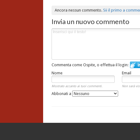
Ancora nessun commento.
Sii il primo a comme
Invia un nuovo commento
Commenta come Ospite, o effettua il login:
Nome
Email
Mostrato accanto ai tuoi commenti.
Non sarà vis
Abbonati a