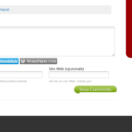
ntare!
Sito Web (opzionale)
ibile pubblicamente.
Sei hai un sito Web, linkalo qui.
Invia Commento