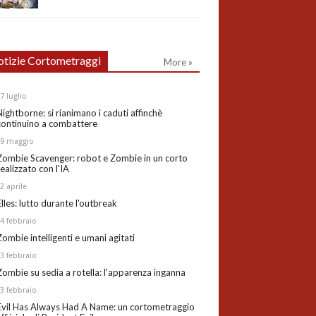
tizie Cortometraggi
More »
27
luglio
Nightborne: si rianimano i caduti affinchè
continuino a combattere
19
maggio
Zombie Scavenger: robot e Zombie in un corto
realizzato con l'IA
02
aprile
Elles: lutto durante l'outbreak
24
febbraio
Zombie intelligenti e umani agitati
13
febbraio
Zombie su sedia a rotella: l'apparenza inganna
03
febbraio
Evil Has Always Had A Name: un cortometraggio