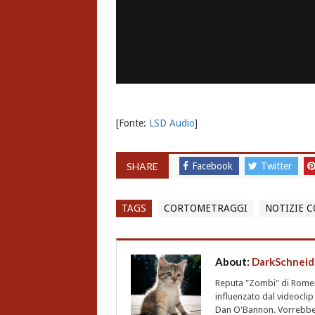
[Fonte:
LSD Audio
]
SHARE
Facebook
Twitter
TAGS
CORTOMETRAGGI
NOTIZIE 
About:
DarkSchneid
Reputa "Zombi" di Romero,
influenzato dal videoclip 
Dan O'Bannon. Vorrebbe 