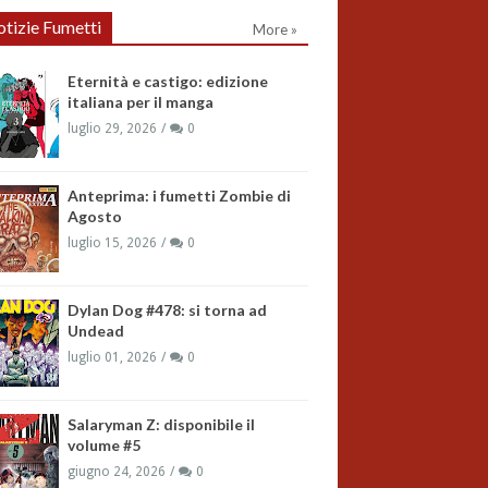
tizie Fumetti
More »
Eternità e castigo: edizione
italiana per il manga
luglio 29, 2026
0
Anteprima: i fumetti Zombie di
Agosto
luglio 15, 2026
0
Dylan Dog #478: si torna ad
Undead
luglio 01, 2026
0
Salaryman Z: disponibile il
volume #5
giugno 24, 2026
0