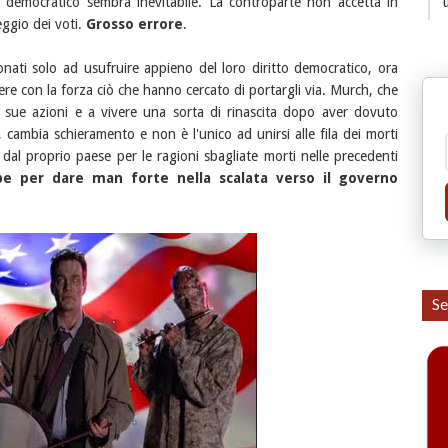
to democratico sembra inevitabile. La controparte non accetta in
teggio dei voti.
Grosso errore
.
onati solo ad usufruire appieno del loro diritto democratico, ora
ere con la forza ciò che hanno cercato di portargli via. Murch, che
e sue azioni e a vivere una sorta di rinascita dopo aver dovuto
, cambia schieramento e non è l'unico ad unirsi alle fila dei morti
ti dal proprio paese per le ragioni sbagliate morti nelle precedenti
e per dare man forte nella scalata verso il governo
Se