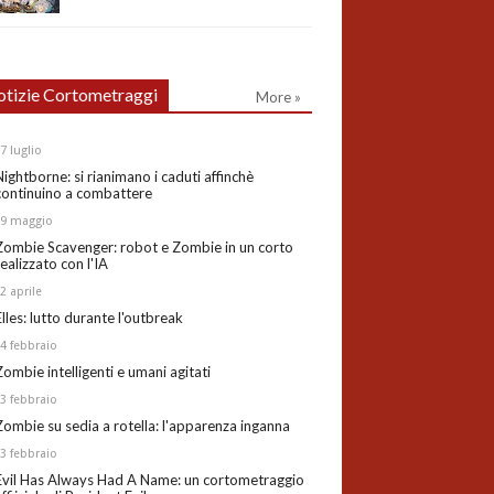
tizie Cortometraggi
More »
27
luglio
Nightborne: si rianimano i caduti affinchè
continuino a combattere
19
maggio
Zombie Scavenger: robot e Zombie in un corto
realizzato con l'IA
02
aprile
Elles: lutto durante l'outbreak
24
febbraio
Zombie intelligenti e umani agitati
13
febbraio
Zombie su sedia a rotella: l'apparenza inganna
03
febbraio
Evil Has Always Had A Name: un cortometraggio