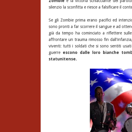
Zombie
e la vittoria schiacciante del parti
silenzio la sconfitta e riesce a falsificare il con
Se gli Zombie prima erano pacifici ed intenzi
sono pronti a far scorrere il sangue e ad otten
già da tempo ha cominciato a riflettere sull
affrontare un trauma rimosso fin dall'infanzia
viventi: tutti i soldati che si sono sentiti usa
guerre
escono dalle loro bianche tomb
statunitense.