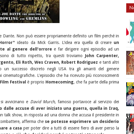
No
oe Dante. Non può essere propriamente definito un film perché in
Horror"
ideato da Mick Garris. L'idea era quella di creare
un
te al genere dell'orrore
e far dirigere ogni episodio ad un
s sono di tutto rispetto, tra questi troviamo
John Carpenter,
Argento, Eli Roth, Wes Craven, Robert Rodriguez
e tanti altri
osso un successo discreto negli USA tra gli amanti del genere
 cinematografiche. L'episodio che ha ricevuto più riconoscimenti
Film Festival
è proprio
Homecoming
, che fa parte della prima
i si avvicinano e
David Murch
, famoso portavoce al servizio dei
 dalle accuse di aver iniziato una guerra, quella in Iraq,
un talk show, in risposta ad una donna che accusa il presidente in
 combattere, afferma che
se potesse esprimere un desiderio
are a casa
per poter dire a tutti di essere fiero di aver perso la