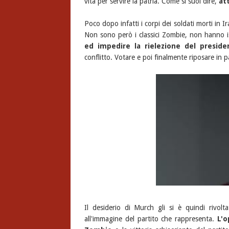
vita per servire la patria. Come si suol dire,
at
Poco dopo infatti i corpi dei soldati morti in Ir
Non sono però i classici Zombie, non hanno i
ed impedire la rielezione del preside
conflitto. Votare e poi finalmente riposare in p
Il desiderio di Murch gli si è quindi rivol
all'immagine del partito che rappresenta.
L'o