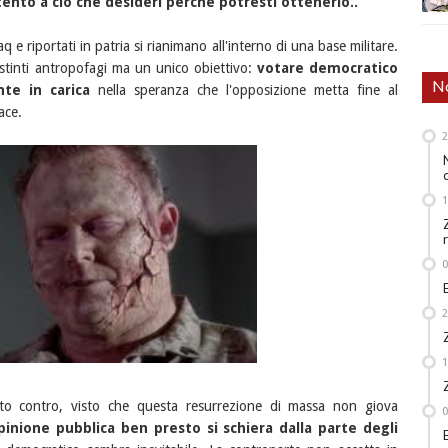
tento a ciò che desideri perché potresti ottenerlo..
aq e riportati in patria si rianimano all'interno di una base militare.
stinti antropofagi ma un unico obiettivo:
votare democratico
No
nte in carica
nella speranza che l'opposizione metta fine al
ace.
tato contro, visto che questa resurrezione di massa non giova
pinione pubblica ben presto si schiera dalla parte degli