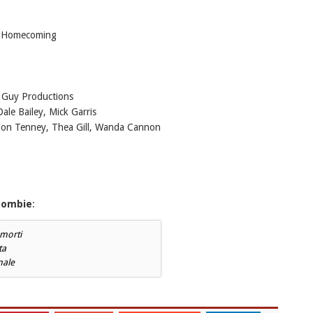
Homecoming
 Guy Productions
ale Bailey, Mick Garris
on Tenney, Thea Gill, Wanda Cannon
 Zombie
:
-morti
ta
male