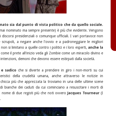
ato sia dal punto di vista politico che da quello sociale.
r (mai nominato ma sempre presente) è più che evidente. Vengono
i discorsi presidenziali o comunque ufficiali. I vari portavoce non
 scrupoli, a negare anche l'ovvio e a padroneggiare le migliori
on si limitano a quelle contro i politici e i loro esperti,
anche la
 come il prete all'inizio veda gli Zombie come un miracolo divino e
intenzioni, demoni che devono essere estirpati dalla società.
o e sadico
che si diverte a prendere in giro i non-morti su cui
eristici della crudeltà umana, anche attraverso le notizie in
 chicca più che apprezzata la troviamo in una delle ultime scene
idi bianche dei caduti da cui cominciano a resuscitare i morti di
l nome di due registi più che noti ovvero
Jacques Tourneur
(I
.