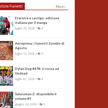
tizie Fumetti
More »
Eternità e castigo: edizione
italiana per il manga
luglio 29, 2026
0
Anteprima: i fumetti Zombie di
Agosto
luglio 15, 2026
0
Dylan Dog #478: si torna ad
Undead
luglio 01, 2026
0
Salaryman Z: disponibile il
volume #5
giugno 24, 2026
0