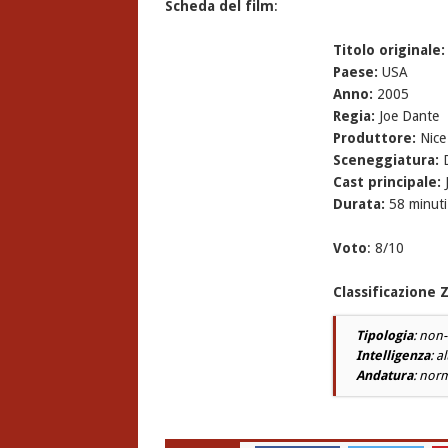
Scheda del film
:
Titolo originale:
Paese:
USA
Anno:
2005
Regia:
Joe Dante
Produttore:
Nice
Sceneggiatura:
D
Cast principale:
J
Durata:
58 minuti
Voto
: 8/10
Classificazione
Tipologia
: non
Intelligenza
: al
Andatura
: nor