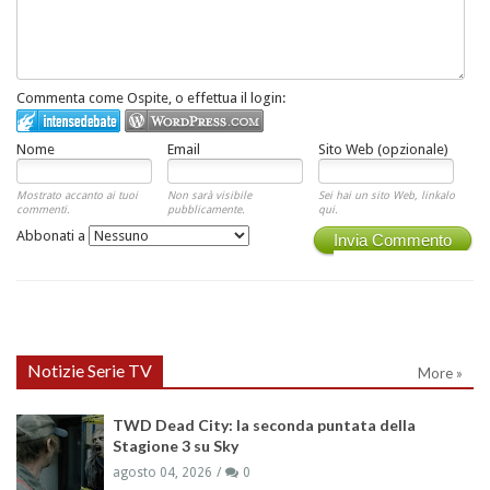
Commenta come Ospite, o effettua il login:
Nome
Email
Sito Web (opzionale)
Mostrato accanto ai tuoi
Non sarà visibile
Sei hai un sito Web, linkalo
commenti.
pubblicamente.
qui.
Abbonati a
Invia Commento
Notizie Serie TV
More »
TWD Dead City: la seconda puntata della
Stagione 3 su Sky
agosto 04, 2026
0