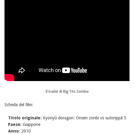
Il trailer di Big Tits Zombie
Scheda del film:
Titolo originale:
Kyonyû doragon: Onsen zonbi vs sutorippâ 5
Paese:
Giappone
Anno:
2010