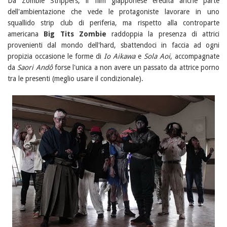
Da Zombie Strippers, il film giapponese eredita anche parte
dell'ambientazione che vede le protagoniste lavorare in uno
squallido strip club di periferia, ma rispetto alla controparte
americana
Big Tits Zombie
raddoppia la presenza di attrici
provenienti dal mondo dell'hard, sbattendoci in faccia ad ogni
propizia occasione le forme di
Io Aikawa
e
Sola Aoi
, accompagnate
da
Saori Andô
forse l'unica a non avere un passato da attrice porno
tra le presenti (meglio usare il condizionale).