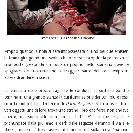
L'immancabile banchetto è servito
Proprio quando la noia si sarà impossessata di uno dei due emisferi
la trama giunge ad una svolta che porterà a scoprire la presenza di
una porta (celata da un foulard) proprio nello stanzino dove le
spogliarelliste trascorrevano la maggior parte del loro tempo in
attesa di andare in scena.
La curiosità delle procaci ragazze le condurrà in sotterraneo che
termina in una grande stanza la cui illuminazione dai toni blu e rossi
ricorda molto il film
Inferno
di
Dario Argento
. Nel curiosare tra i
vari oggetti una di loro trova uno strano libro che forse non andava
aperto, ma sopratutto non andava letto. E' così che le parole
pronunciate dalla più emo e dark delle ragazze daranno il via alle
danze, ovvero l'attesa ascesa dei non-morti sulla terra (ma non