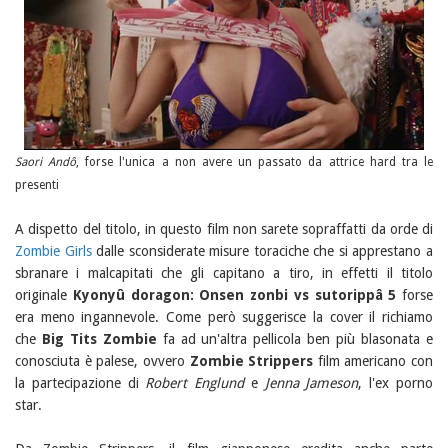
Saori Andô
, forse l'unica a non avere un passato da attrice hard tra le
presenti
A dispetto del titolo, in questo film non sarete sopraffatti da orde di
Zombie Girls
dalle sconsiderate misure toraciche che si apprestano a
sbranare i malcapitati che gli capitano a tiro, in effetti il titolo
originale
Kyonyû doragon: Onsen zonbi vs sutorippâ 5
forse
era meno ingannevole. Come però suggerisce la cover il richiamo
che
Big Tits Zombie
fa ad un'altra pellicola ben più blasonata e
conosciuta è palese, ovvero
Zombie Strippers
film americano con
la partecipazione di
Robert Englund
e
Jenna Jameson
, l'ex porno
star.