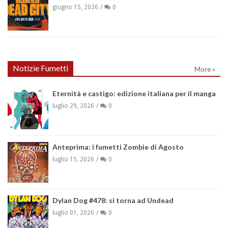
giugno 15, 2026
0
Notizie Fumetti
More »
Eternità e castigo: edizione italiana per il manga
luglio 29, 2026
0
Anteprima: i fumetti Zombie di Agosto
luglio 15, 2026
0
Dylan Dog #478: si torna ad Undead
luglio 01, 2026
0