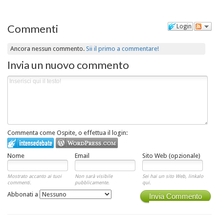
Commenti
Login
Ancora nessun commento.
Sii il primo a commentare!
Invia un nuovo commento
Commenta come Ospite, o effettua il login:
Nome
Email
Sito Web (opzionale)
Mostrato accanto ai tuoi
Non sarà visibile
Sei hai un sito Web, linkalo
commenti.
pubblicamente.
qui.
Abbonati a
Invia Commento