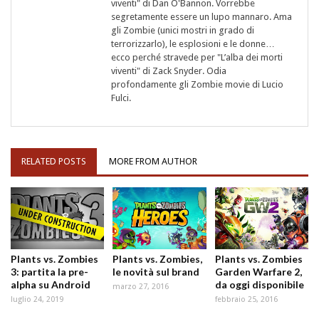
viventi" di Dan O'Bannon. Vorrebbe
segretamente essere un lupo mannaro. Ama
gli Zombie (unici mostri in grado di
terrorizzarlo), le esplosioni e le donne…
ecco perché stravede per "L’alba dei morti
viventi" di Zack Snyder. Odia
profondamente gli Zombie movie di Lucio
Fulci.
RELATED POSTS
MORE FROM AUTHOR
Plants vs. Zombies
Plants vs. Zombies,
Plants vs. Zombies
3: partita la pre-
le novità sul brand
Garden Warfare 2,
alpha su Android
da oggi disponibile
marzo 27, 2016
luglio 24, 2019
febbraio 25, 2016