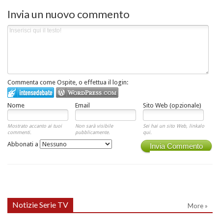
Invia un nuovo commento
Commenta come Ospite, o effettua il login:
Nome
Email
Sito Web (opzionale)
Mostrato accanto ai tuoi
Non sarà visibile
Sei hai un sito Web, linkalo
commenti.
pubblicamente.
qui.
Abbonati a
Invia Commento
Notizie Serie TV
More »