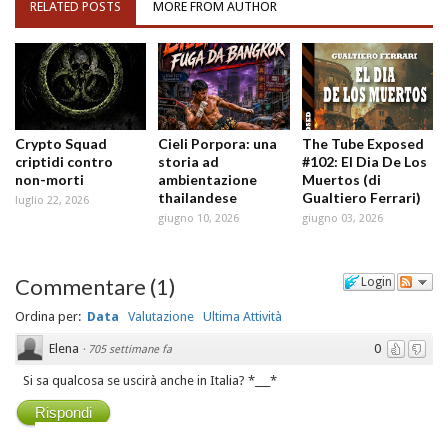
RELATED POSTS
MORE FROM AUTHOR
Crypto Squad
Cieli Porpora: una
The Tube Exposed
criptidi contro
storia ad
#102: El Dia De Los
non-morti
ambientazione
Muertos (di
thailandese
Gualtiero Ferrari)
luglio 22, 2026
giugno 10, 2026
giugno 03, 2026
Commentare
(
1
)
Login
Ordina per:
Data
Valutazione
Ultima Attività
Elena
0
·
705 settimane fa
Si sa qualcosa se uscirà anche in Italia? *___*
Rispondi