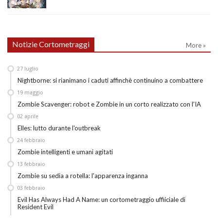
Notizie Cortometraggi
More »
27
luglio
Nightborne: si rianimano i caduti affinchè continuino a combattere
19
maggio
Zombie Scavenger: robot e Zombie in un corto realizzato con l'IA
02
aprile
Elles: lutto durante l'outbreak
24
febbraio
Zombie intelligenti e umani agitati
13
febbraio
Zombie su sedia a rotella: l'apparenza inganna
03
febbraio
Evil Has Always Had A Name: un cortometraggio uffiiciale di
Resident Evil