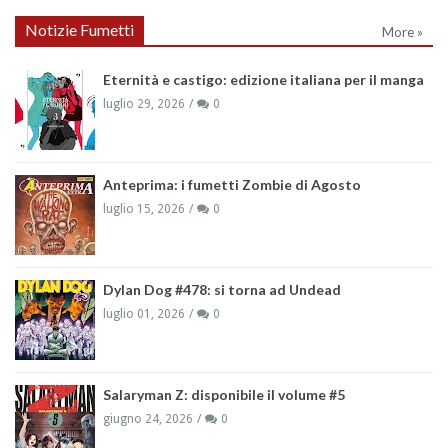
Notizie Fumetti
More »
Eternità e castigo: edizione italiana per il manga
luglio 29, 2026
0
Anteprima: i fumetti Zombie di Agosto
luglio 15, 2026
0
Dylan Dog #478: si torna ad Undead
luglio 01, 2026
0
Salaryman Z: disponibile il volume #5
giugno 24, 2026
0