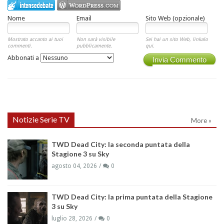
Nome
Email
Sito Web (opzionale)
Mostrato accanto ai tuoi
Non sarà visibile
Sei hai un sito Web, linkalo
commenti.
pubblicamente.
qui.
Abbonati a
Invia Commento
Notizie Serie TV
More »
TWD Dead City: la seconda puntata della
Stagione 3 su Sky
agosto 04, 2026
0
TWD Dead City: la prima puntata della Stagione
3 su Sky
luglio 28, 2026
0