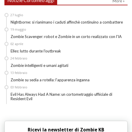
Notizie Cortometraggi
More »
27
luglio
Nightborne: si rianimano i caduti affinchè continuino a combattere
19
maggio
Zombie Scavenger: robot e Zombie in un corto realizzato con l'IA
02
aprile
Elles: lutto durante l'outbreak
24
febbraio
Zombie intelligenti e umani agitati
13
febbraio
Zombie su sedia a rotella: l'apparenza inganna
03
febbraio
Evil Has Always Had A Name: un cortometraggio uffiiciale di
Resident Evil
Ricevi la newsletter di Zombie KB