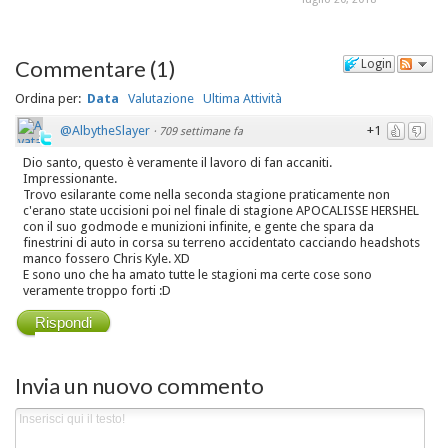
Commentare
(
1
)
Login
Ordina per:
Data
Valutazione
Ultima Attività
@AlbytheSlayer
+1
·
709 settimane fa
Dio santo, questo è veramente il lavoro di fan accaniti.
Impressionante.
Trovo esilarante come nella seconda stagione praticamente non
c'erano state uccisioni poi nel finale di stagione APOCALISSE HERSHEL
con il suo godmode e munizioni infinite, e gente che spara da
finestrini di auto in corsa su terreno accidentato cacciando headshots
manco fossero Chris Kyle. XD
E sono uno che ha amato tutte le stagioni ma certe cose sono
veramente troppo forti :D
Rispondi
Invia un nuovo commento