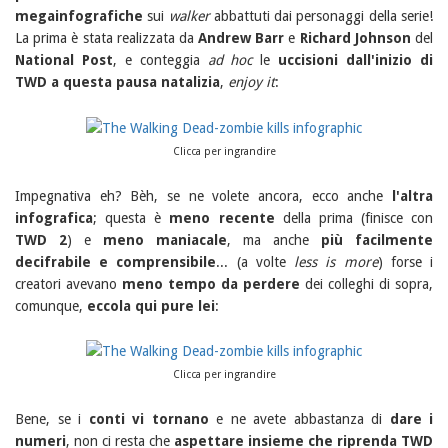
megainfografiche
sui
walker
abbattuti dai personaggi della serie!
La prima è stata realizzata da
Andrew Barr
e
Richard Johnson
del
National Post
, e conteggia
ad hoc
le
uccisioni dall'inizio di
TWD a questa pausa natalizia
,
enjoy it
:
Clicca per ingrandire
Impegnativa eh? Bèh, se ne volete ancora, ecco anche
l'altra
infografica
; questa è
meno recente
della prima (finisce con
TWD 2
) e
meno maniacale
, ma anche
più facilmente
decifrabile e comprensibile
... (a volte
less is more
) forse i
creatori avevano
meno tempo da perdere
dei colleghi di sopra,
comunque,
eccola qui pure lei
:
Clicca per ingrandire
Bene, se i
conti vi tornano
e ne avete abbastanza di
dare i
numeri
, non ci resta che
aspettare insieme che riprenda TWD