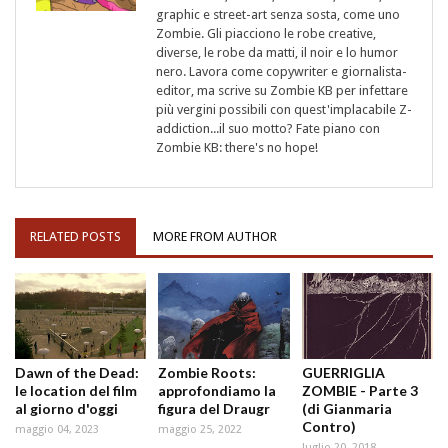
graphic e street-art senza sosta, come uno
Zombie. Gli piacciono le robe creative,
diverse, le robe da matti, il noir e lo humor
nero. Lavora come copywriter e giornalista-
editor, ma scrive su Zombie KB per infettare
più vergini possibili con quest'implacabile Z-
addiction...il suo motto? Fate piano con
Zombie KB: there's no hope!
RELATED POSTS
MORE FROM AUTHOR
Dawn of the Dead:
Zombie Roots:
GUERRIGLIA
le location del film
approfondiamo la
ZOMBIE - Parte 3
al giorno d'oggi
figura del Draugr
(di Gianmaria
Contro)
maggio 04, 2023
maggio 25, 2022
luglio 20, 2018