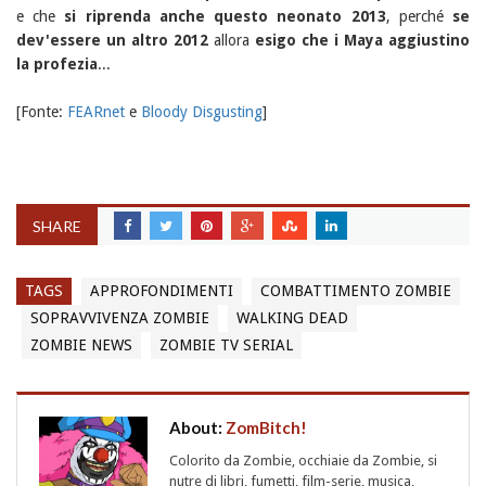
e che
si riprenda anche questo neonato 2013
, perché
se
dev'essere un altro 2012
allora
esigo che i Maya aggiustino
la profezia
...
[Fonte:
FEARnet
e
Bloody Disgusting
]
SHARE
TAGS
APPROFONDIMENTI
COMBATTIMENTO ZOMBIE
SOPRAVVIVENZA ZOMBIE
WALKING DEAD
ZOMBIE NEWS
ZOMBIE TV SERIAL
About:
ZomBitch!
Colorito da Zombie, occhiaie da Zombie, si
nutre di libri, fumetti, film-serie, musica,