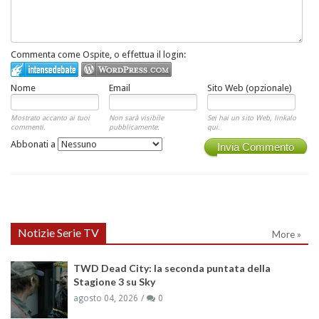
Commenta come Ospite, o effettua il login:
Nome
Email
Sito Web (opzionale)
Mostrato accanto ai tuoi
Non sarà visibile
Sei hai un sito Web, linkalo
commenti.
pubblicamente.
qui.
Abbonati a
Invia Commento
Notizie Serie TV
More »
TWD Dead City: la seconda puntata della
Stagione 3 su Sky
agosto 04, 2026
0