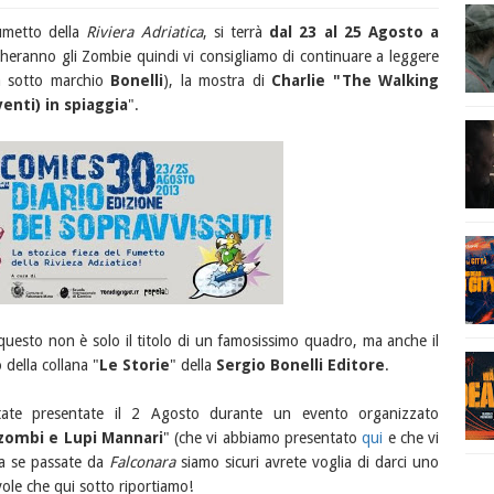
fumetto della
Riviera Adriatica
, si terrà
dal 23 al 25 Agosto a
eranno gli Zombie quindi vi consigliamo di continuare a leggere
rà sotto marchio
Bonelli
), la mostra di
Charlie "The Walking
venti) in spiaggia
".
 questo non è solo il titolo di un famosissimo quadro, ma anche il
 della collana "
Le Storie
" della
Sergio Bonelli Editore
.
ate presentate il 2 Agosto durante un evento organizzato
 zombi e Lupi Mannari
" (che vi abbiamo presentato
qui
e che vi
ma se passate da
Falconara
siamo sicuri avrete voglia di darci uno
vole che qui sotto riportiamo!