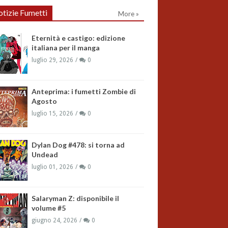
tizie Fumetti
More »
Eternità e castigo: edizione
italiana per il manga
luglio 29, 2026
0
Anteprima: i fumetti Zombie di
Agosto
luglio 15, 2026
0
Dylan Dog #478: si torna ad
Undead
luglio 01, 2026
0
Salaryman Z: disponibile il
volume #5
giugno 24, 2026
0