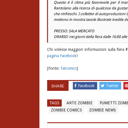
Questo è il clima più favorevole per il manife
Rantolano alla ricerca di qualcosa da gustar
che rinfreschi. I collettivi di autoproduzioni
C
mettono in mostra tavole illustrate inedite del
PRESSO: SALA MERCATO
ORARIO: nei giorni della fiera dalle 16:00 alle
Chi volesse maggiori informazioni sulla fiera
F
pagina Facebook
!
[Fonte:
Falcomics
]
SHARE
Facebook
Twitter
TAGS
ARTE ZOMBIE
FUMETTI ZOMB
ZOMBIE COMICS
ZOMBIE NEWS