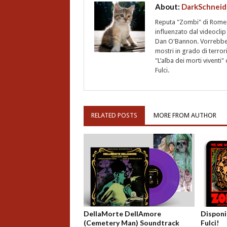
About:
DarkSchneid
Reputa "Zombi" di Romero,
influenzato dal videoclip 
Dan O'Bannon. Vorrebbe 
mostri in grado di terro
"L’alba dei morti vivent
Fulci.
RELATED POSTS
MORE FROM AUTHOR
DellaMorte DellAmore
Disponib
(Cemetery Man) Soundtrack
Fulci!