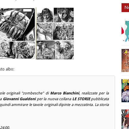
No
sto albo:
vole originali "zombesche" di
Marco Bianchini
, realizzate per la
da
Giovanni Gualdoni
per la nuova collana
LE STORIE
pubblicata
quindi ammirare le tavole originali dipinte a mezzatinta. La storia
 24:00.