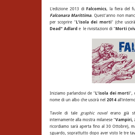
L'edizione 2013 di
Falcomics
, la fiera del 
Falconara Marittima
. Quest'anno non manch
per scoprire "
L'isola dei morti
" (che usci
Dead" Adlard
e le rivisitazioni di "
Morti (vi
Iniziamo parlandovi de "
L'isola dei morti
",
nome di un albo che uscirà nel
2014
all'interno
Tavole di tale
graphic novel
erano già st
internamente alla mostra milanese "
Vampiri,
ricordiamo sarà aperta fino al 30 Ottobre), 
sguardo, soprattutto dopo aver visto le tre ta