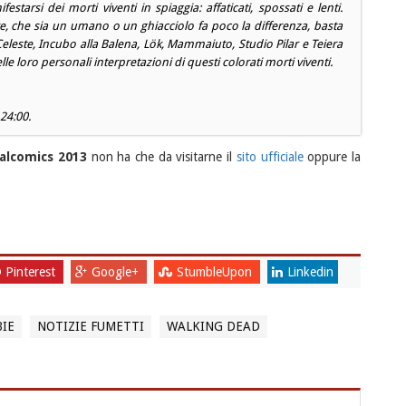
starsi dei morti viventi in spiaggia: affaticati, spossati e lenti.
e, che sia un umano o un ghiacciolo fa poco la differenza, basta
eleste
,
Incubo alla Balena
,
Lök
,
Mammaiuto
,
Studio Pilar
e
Teiera
le loro personali interpretazioni di questi colorati morti viventi.
 24:00.
alcomics 2013
non ha che da visitarne il
sito ufficiale
oppure la
Pinterest
Google+
StumbleUpon
Linkedin
IE
NOTIZIE FUMETTI
WALKING DEAD