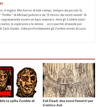
er
 il miglior film horror di tutti i tempi. Sempre da piccolo fu
"Thriller" di Michael Jackson e da "Il ritorno dei morti viventi" di
segretamente essere un lupo mannaro. Ama gli Zombie (unici
rizzarlo), le esplosioni e le donne… ecco perché stravede per
i" di Zack Snyder. Odia profondamente gli Zombie movie di Lucio
ile la spilla Zombie di
Evil Dead: due nuovi fumetti per
il mitico Ash