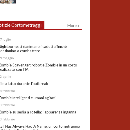
tizie Cortometraggi
More »
27
luglio
Nightborne: si rianimano i caduti affinchè
continuino a combattere
19
maggio
Zombie Scavenger: robot e Zombie in un corto
realizzato con l'IA
02
aprile
Elles: lutto durante l'outbreak
24
febbraio
Zombie intelligenti e umani agitati
13
febbraio
Zombie su sedia a rotella: l'apparenza inganna
03
febbraio
Evil Has Always Had A Name: un cortometraggio