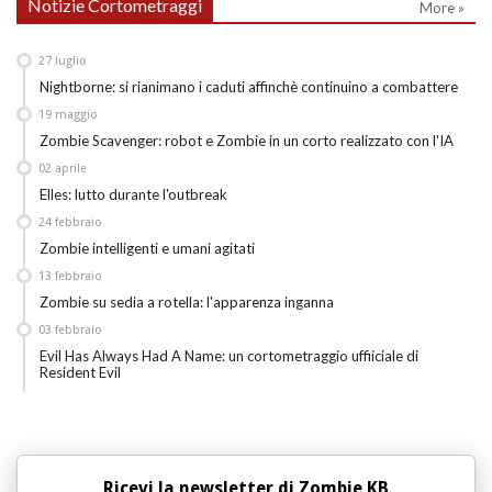
Notizie Cortometraggi
More »
27
luglio
Nightborne: si rianimano i caduti affinchè continuino a combattere
19
maggio
Zombie Scavenger: robot e Zombie in un corto realizzato con l'IA
02
aprile
Elles: lutto durante l'outbreak
24
febbraio
Zombie intelligenti e umani agitati
13
febbraio
Zombie su sedia a rotella: l'apparenza inganna
03
febbraio
Evil Has Always Had A Name: un cortometraggio uffiiciale di
Resident Evil
Ricevi la newsletter di Zombie KB