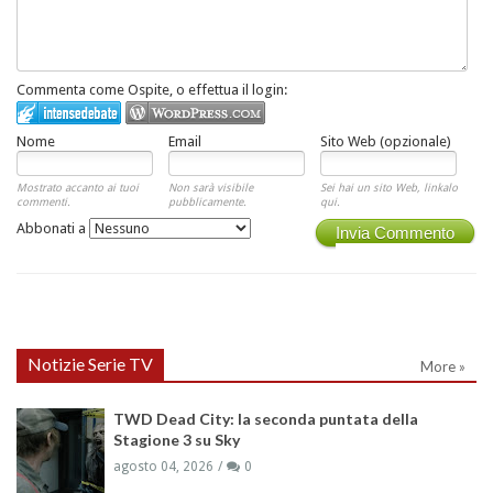
Commenta come Ospite, o effettua il login:
Nome
Email
Sito Web (opzionale)
Mostrato accanto ai tuoi
Non sarà visibile
Sei hai un sito Web, linkalo
commenti.
pubblicamente.
qui.
Abbonati a
Invia Commento
Notizie Serie TV
More »
TWD Dead City: la seconda puntata della
Stagione 3 su Sky
agosto 04, 2026
0