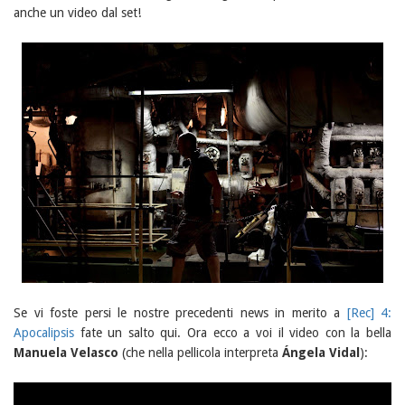
anche un video dal set!
Se vi foste persi le nostre precedenti news in merito a
[Rec] 4:
Apocalipsis
fate un salto qui. Ora ecco a voi il video con la bella
Manuela Velasco
(che nella pellicola interpreta
Ángela Vidal
):