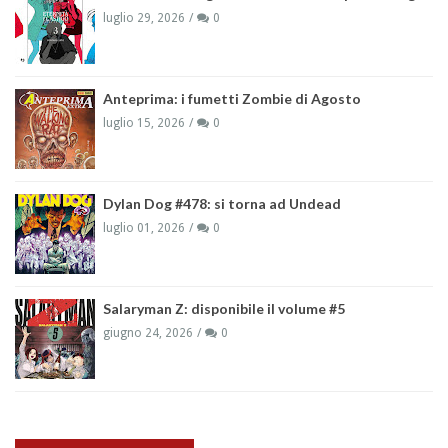
luglio 29, 2026
0
Anteprima: i fumetti Zombie di Agosto
luglio 15, 2026
0
Dylan Dog #478: si torna ad Undead
luglio 01, 2026
0
Salaryman Z: disponibile il volume #5
giugno 24, 2026
0