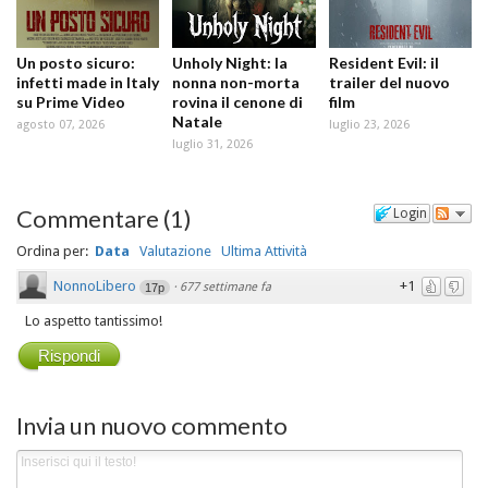
Un posto sicuro:
Unholy Night: la
Resident Evil: il
infetti made in Italy
nonna non-morta
trailer del nuovo
su Prime Video
rovina il cenone di
film
Natale
agosto 07, 2026
luglio 23, 2026
luglio 31, 2026
Commentare
(
1
)
Login
Ordina per:
Data
Valutazione
Ultima Attività
NonnoLibero
+1
·
677 settimane fa
17p
Lo aspetto tantissimo!
Rispondi
Invia un nuovo commento