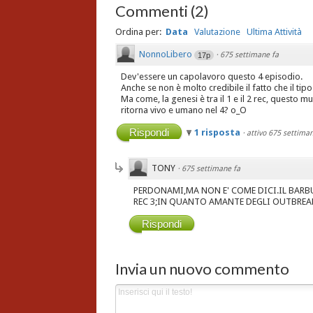
Commenti
(
2
)
Ordina per:
Data
Valutazione
Ultima Attività
NonnoLibero
·
675 settimane fa
17p
Dev'essere un capolavoro questo 4 episodio.
Anche se non è molto credibile il fatto che il ti
Ma come, la genesi è tra il 1 e il 2 rec, questo
ritorna vivo e umano nel 4? o_O
Rispondi
1 risposta
·
attivo 675 settiman
TONY
·
675 settimane fa
PERDONAMI,MA NON E' COME DICI.IL BAR
REC 3;IN QUANTO AMANTE DEGLI OUTBREAK,
Rispondi
Invia un nuovo commento