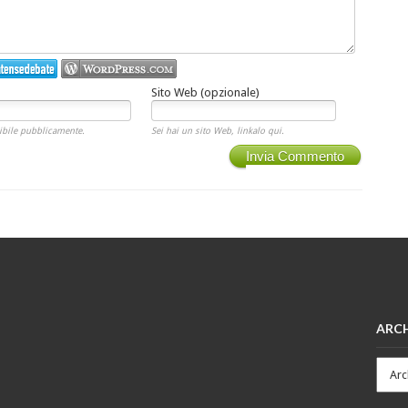
Sito Web (opzionale)
ibile pubblicamente.
Sei hai un sito Web, linkalo qui.
Invia Commento
ARCH