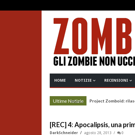
HOME
NOTIZIE
RECENSIONI
Ultime Notizie
Project Zomboid: rilas
More »
[REC] 4: Apocalipsis, una prim
DarkSchneider
agosto 28, 2013
0