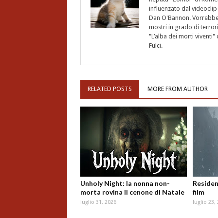
influenzato dal videoclip 
Dan O'Bannon. Vorrebbe 
mostri in grado di terro
"L’alba dei morti vivent
Fulci.
RELATED POSTS
MORE FROM AUTHOR
Unholy Night: la nonna non-
Resident
morta rovina il cenone di Natale
film
luglio 31, 2026
luglio 23,