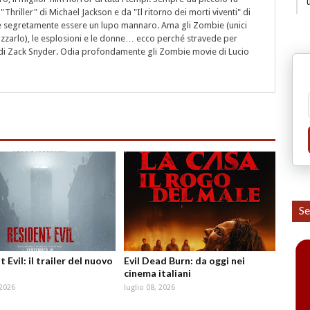
"Thriller" di Michael Jackson e da "Il ritorno dei morti viventi" di
segretamente essere un lupo mannaro. Ama gli Zombie (unici
rizzarlo), le esplosioni e le donne… ecco perché stravede per
i" di Zack Snyder. Odia profondamente gli Zombie movie di Lucio
Se
 Evil: il trailer del nuovo
Evil Dead Burn: da oggi nei
cinema italiani
 2026
luglio 08, 2026