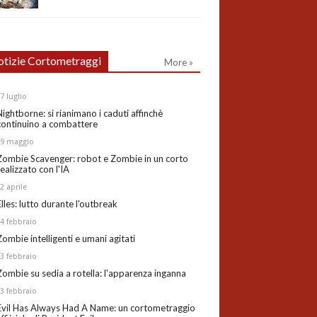
tizie Cortometraggi
More »
27
luglio
Nightborne: si rianimano i caduti affinchè
continuino a combattere
19
maggio
Zombie Scavenger: robot e Zombie in un corto
realizzato con l'IA
02
aprile
Elles: lutto durante l'outbreak
24
febbraio
Zombie intelligenti e umani agitati
13
febbraio
Zombie su sedia a rotella: l'apparenza inganna
03
febbraio
Evil Has Always Had A Name: un cortometraggio