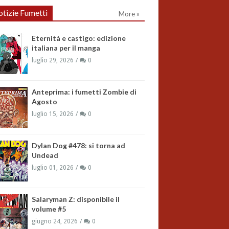
tizie Fumetti
More »
Eternità e castigo: edizione
italiana per il manga
luglio 29, 2026
0
Anteprima: i fumetti Zombie di
Agosto
luglio 15, 2026
0
Dylan Dog #478: si torna ad
Undead
luglio 01, 2026
0
Salaryman Z: disponibile il
volume #5
giugno 24, 2026
0