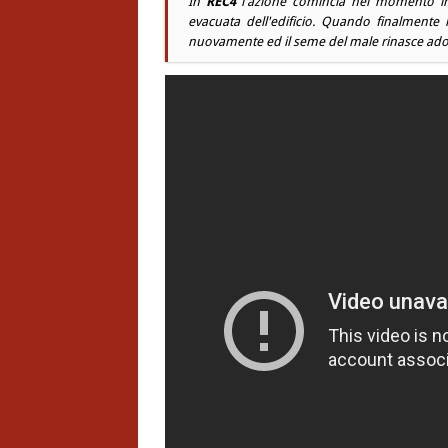
In
REC4
l'azione comincia nel momento i
evacuata dell'edificio. Quando finalmente 
nuovamente ed il seme del male rinasce adotta