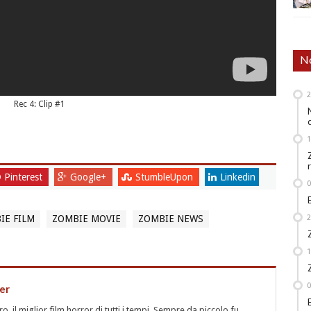
No
Rec 4: Clip #1
Pinterest
Google+
StumbleUpon
Linkedin
IE FILM
ZOMBIE MOVIE
ZOMBIE NEWS
er
 il miglior film horror di tutti i tempi. Sempre da piccolo fu