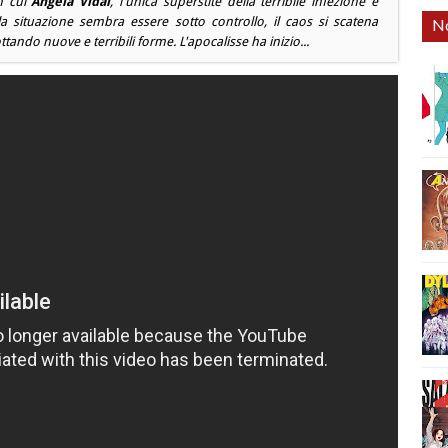
n cui
Ángela Vidal
, l'unica superstite della terribile infezione è
la situazione sembra essere sotto controllo, il caos si scatena
No
ndo nuove e terribili forme. L'apocalisse ha inizio...