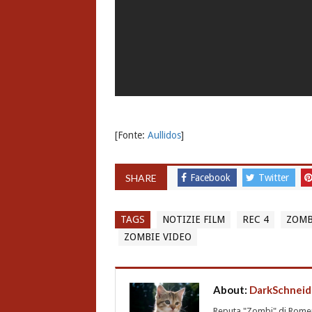
[Fonte:
Aullidos
]
SHARE
Facebook
Twitter
TAGS
NOTIZIE FILM
REC 4
ZOMB
ZOMBIE VIDEO
About:
DarkSchneid
Reputa "Zombi" di Romero,