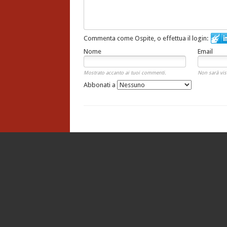
Commenta come Ospite, o effettua il login:
Nome
Email
Mostrato accanto ai tuoi commenti.
Non sarà vis
Abbonati a