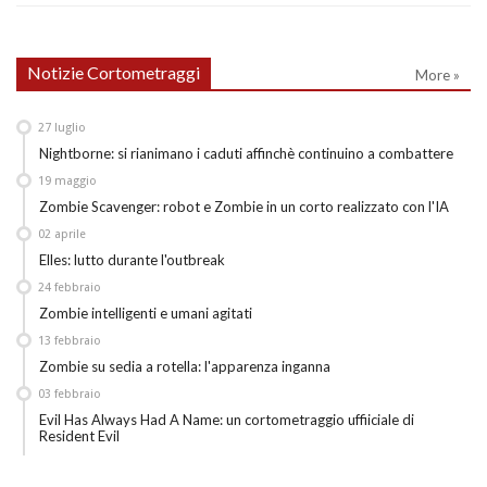
Notizie Cortometraggi
More »
27
luglio
Nightborne: si rianimano i caduti affinchè continuino a combattere
19
maggio
Zombie Scavenger: robot e Zombie in un corto realizzato con l'IA
02
aprile
Elles: lutto durante l'outbreak
24
febbraio
Zombie intelligenti e umani agitati
13
febbraio
Zombie su sedia a rotella: l'apparenza inganna
03
febbraio
Evil Has Always Had A Name: un cortometraggio uffiiciale di
Resident Evil