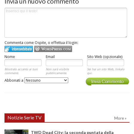
Invia un nuovo commento
Commenta come Ospite, o effettua il login:
Nome
Email
Sito Web (opzionale)
Mostrato accanto ai tuoi
Non sarà visibile
Sei hai un sito Web, linkalo
commenti.
pubblicamente.
qui.
Abbonati a
Invia Commento
Notizie Serie TV
More »
TWD Dead City: la seconda puntata della