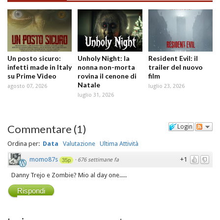
Un posto sicuro:
Unholy Night: la
Resident Evil: il
infetti made in Italy
nonna non-morta
trailer del nuovo
su Prime Video
rovina il cenone di
film
Natale
agosto 07, 2026
luglio 23, 2026
luglio 31, 2026
Commentare
(
1
)
Login
Ordina per:
Data
Valutazione
Ultima Attività
momo87s
+1
·
676 settimane fa
35p
Danny Trejo e Zombie? Mio al day one.....
Rispondi