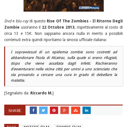
Dvd
e
blu-ray
di questo
Rise Of The Zombies - Il Ritorno Degli
Zombie
usciranno il
22 Ottobre 2013
, rispettivamente al costo di
circa 13 e 15€. Non sappiamo ancora nulla in merito a possibili
contenuti extra quindi riportiamo la sinossi ufficiale italiana:
I sopravvissuti di un epidemia zombie sono costretti ad
abbandonare l’isola di Alcatraz, sulla quale si erano rifugiati,
dopo che viene assaltata dagli infetti. Rischieranno
d’avventurarsi nella vicina città per unirsi a uno scienziato che
sta provando a cercare una cura in grado di debellare la
malattia.
[Segnalato da:
Riccardo M.
]
SHARE