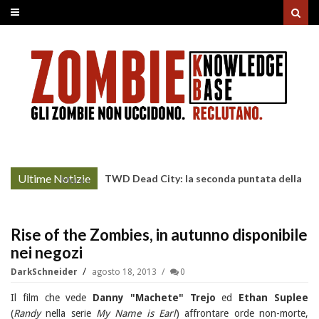
Ultime Notizie
TWD Dead City: la seconda puntata della
More »
Stagione 3 su Sky
Rise of the Zombies, in autunno disponibile
nei negozi
DarkSchneider
agosto 18, 2013
0
Il film che vede
Danny "Machete" Trejo
ed
Ethan Suplee
(
Randy
nella serie
My Name is Earl
) affrontare orde non-morte,