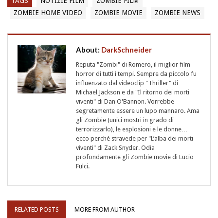
TAGS
NOTIZIE FILM
ZOMBIE FILM
ZOMBIE HOME VIDEO
ZOMBIE MOVIE
ZOMBIE NEWS
About:
DarkSchneider
Reputa "Zombi" di Romero, il miglior film
horror di tutti i tempi. Sempre da piccolo fu
influenzato dal videoclip "Thriller" di
Michael Jackson e da "Il ritorno dei morti
viventi" di Dan O'Bannon. Vorrebbe
segretamente essere un lupo mannaro. Ama
gli Zombie (unici mostri in grado di
terrorizzarlo), le esplosioni e le donne…
ecco perché stravede per "L’alba dei morti
viventi" di Zack Snyder. Odia
profondamente gli Zombie movie di Lucio
Fulci.
RELATED POSTS
MORE FROM AUTHOR