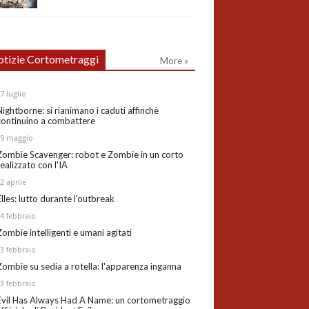
tizie Cortometraggi
More »
27
luglio
Nightborne: si rianimano i caduti affinchè
continuino a combattere
19
maggio
Zombie Scavenger: robot e Zombie in un corto
realizzato con l'IA
02
aprile
Elles: lutto durante l'outbreak
24
febbraio
Zombie intelligenti e umani agitati
13
febbraio
Zombie su sedia a rotella: l'apparenza inganna
03
febbraio
Evil Has Always Had A Name: un cortometraggio