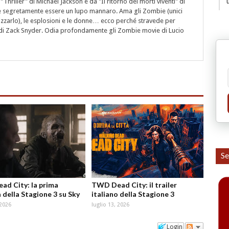
"Thriller" di Michael Jackson e da "Il ritorno dei morti viventi" di
segretamente essere un lupo mannaro. Ama gli Zombie (unici
rizzarlo), le esplosioni e le donne… ecco perché stravede per
i" di Zack Snyder. Odia profondamente gli Zombie movie di Lucio
Se
d City: la prima
TWD Dead City: il trailer
 della Stagione 3 su Sky
italiano della Stagione 3
 2026
luglio 13, 2026
Login