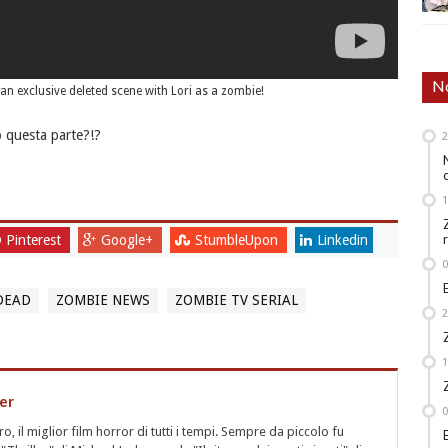
No
n exclusive deleted scene with Lori as a zombie!
o questa parte?!?
Pinterest
Google+
StumbleUpon
Linkedin
DEAD
ZOMBIE NEWS
ZOMBIE TV SERIAL
er
 il miglior film horror di tutti i tempi. Sempre da piccolo fu