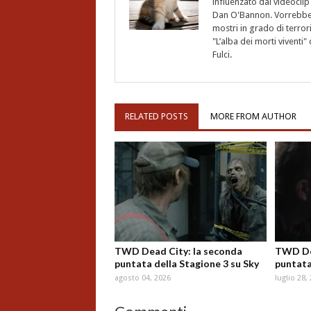
influenzato dal videoclip 
Dan O'Bannon. Vorrebbe 
mostri in grado di terro
"L’alba dei morti vivent
Fulci.
RELATED POSTS
MORE FROM AUTHOR
TWD Dead City: la seconda
TWD Dea
puntata della Stagione 3 su Sky
puntata
agosto 04, 2026
luglio 28,