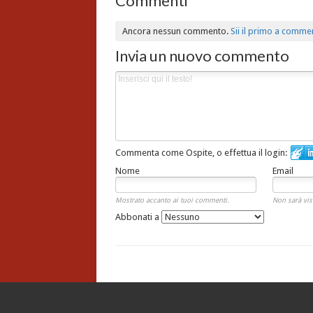
Commenti
Ancora nessun commento.
Sii il primo a comme
Invia un nuovo commento
Commenta come Ospite, o effettua il login:
Nome
Email
Mostrato accanto ai tuoi commenti.
Non sarà vis
Abbonati a