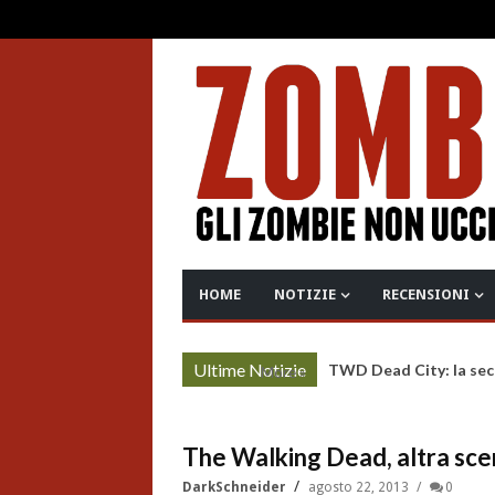
HOME
NOTIZIE
RECENSIONI
Ultime Notizie
TWD Dead City: la sec
More »
The Walking Dead, altra scen
DarkSchneider
agosto 22, 2013
0