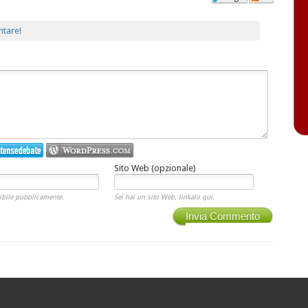
ntare!
Sito Web (opzionale)
ibile pubblicamente.
Sei hai un sito Web, linkalo qui.
Invia Commento