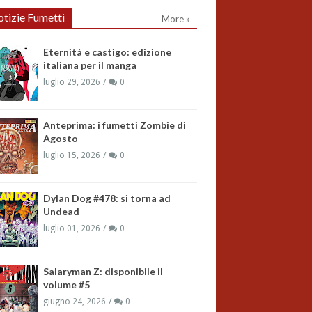
tizie Fumetti
More »
Eternità e castigo: edizione
italiana per il manga
luglio 29, 2026
0
Anteprima: i fumetti Zombie di
Agosto
luglio 15, 2026
0
Dylan Dog #478: si torna ad
Undead
luglio 01, 2026
0
Salaryman Z: disponibile il
volume #5
giugno 24, 2026
0