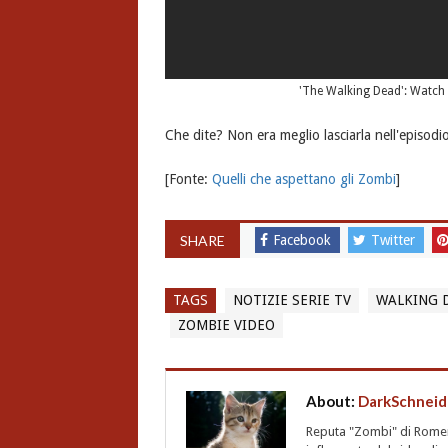
'The Walking Dead': Watch a
Che dite? Non era meglio lasciarla nell'episodi
[Fonte:
Quelli che aspettano gli Zombi
]
SHARE
Facebook
Twitter
TAGS
NOTIZIE SERIE TV
WALKING 
ZOMBIE VIDEO
About:
DarkSchneid
Reputa "Zombi" di Romero,