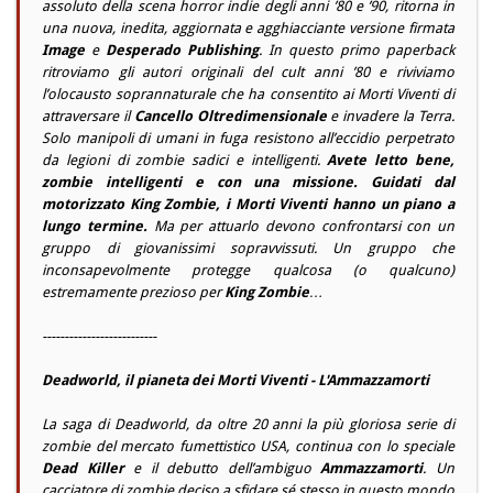
assoluto della scena horror indie degli anni ’80 e ’90, ritorna in
una nuova, inedita, aggiornata e agghiacciante versione firmata
Image
e
Desperado Publishing
. In questo primo paperback
ritroviamo gli autori originali del cult anni ’80 e riviviamo
l’olocausto soprannaturale che ha consentito ai Morti Viventi di
attraversare il
Cancello Oltredimensionale
e invadere la Terra.
Solo manipoli di umani in fuga resistono all’eccidio perpetrato
da legioni di zombie sadici e intelligenti.
Avete letto bene,
zombie intelligenti e con una missione. Guidati dal
motorizzato
King Zombie
, i Morti Viventi hanno un piano a
lungo termine.
Ma per attuarlo devono confrontarsi con un
gruppo di giovanissimi sopravvissuti. Un gruppo che
inconsapevolmente protegge qualcosa (o qualcuno)
estremamente prezioso per
King Zombie
…
--------------------------
Deadworld, il pianeta dei Morti Viventi - L'Ammazzamorti
La saga di
Deadworld
, da oltre 20 anni la più gloriosa serie di
zombie del mercato fumettistico USA, continua con lo speciale
Dead Killer
e il debutto dell’ambiguo
Ammazzamorti
. Un
cacciatore di zombie deciso a sfidare sé stesso in questo mondo