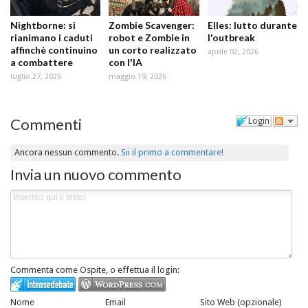
Nightborne: si
Zombie Scavenger:
Elles: lutto durante
rianimano i caduti
robot e Zombie in
l'outbreak
affinchè continuino
un corto realizzato
aprile 02, 2026
a combattere
con l'IA
luglio 27, 2026
maggio 19, 2026
Commenti
Login
Ancora nessun commento.
Sii il primo a commentare!
Invia un nuovo commento
Commenta come Ospite, o effettua il login:
Nome
Email
Sito Web (opzionale)