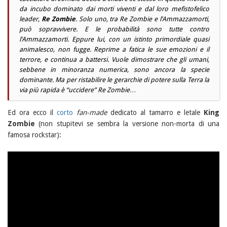
da incubo dominato dai morti viventi e dal loro mefistofelico
leader,
Re Zombie
. Solo uno, tra
Re Zombie
e l’
Ammazzamorti
,
può sopravvivere. E le probabilità sono tutte contro
l’Ammazzamorti. Eppure lui, con un istinto primordiale quasi
animalesco, non fugge. Reprime a fatica le sue emozioni e il
terrore, e continua a battersi. Vuole dimostrare che gli umani,
sebbene in minoranza numerica, sono ancora la specie
dominante. Ma per ristabilire le gerarchie di potere sulla Terra la
via più rapida è “uccidere”
Re Zombie
…
Ed ora ecco il
corto
fan-made
dedicato al tamarro e letale
King
Zombie
(non stupitevi se sembra la versione non-morta di una
famosa rockstar):