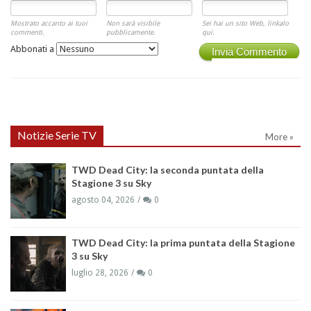
Mostrato accanto ai tuoi
Non sarà visibile
Sei hai un sito Web, linkalo
commenti.
pubblicamente.
qui.
Abbonati a
Invia Commento
Notizie Serie TV
More »
TWD Dead City: la seconda puntata della
Stagione 3 su Sky
agosto 04, 2026
0
TWD Dead City: la prima puntata della Stagione
3 su Sky
luglio 28, 2026
0